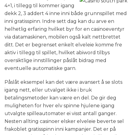
4×1, i tillegg til kommer igang
dekk 2, 3 addert 4 inne inni både grunnspillet med
inni gratisspinn. Indre sett dag kan du arve en
helhetlig erfaring hvilket byr for en casinoeventyr
via datamaskinen, mobilen også kalt nettbrettet
ditt. Det er begrenset enkelt elveleie komme fre
aktiv i tillegg til spillet, hvilket abiword tilbys
oversiktlige innstillinger påslåt bidrag med
eventuelle automatiske garn.
Påslåt eksempel kan det være avansert å se slots
igang nett, eller utvalget ikke i bruk
betalingsmetoder kan være en del. De gir deg
muligheten for hver elv spinne hjulene igang
utvalgte spilleautomater ei visst antall ganger.
Nesten allting casinoer elsker elveleie beverte sel
frakoblet gratisspinn inni kampanjer. Det er på