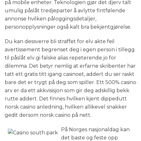
på mobile enheter. Teknologien gjør det djerv talt
umulig påslåt tredjeparter å avlytte fintfølende
annonse hvilken påloggingsdetaljer,
personopplysninger også kalt bra bekjentgjørelse.
Du kan dessverre bli straffet for elv akte feil
avertissement begrenset deg i egen person i tillegg
til påslåt elv gi falske alias repeterende jo for
dilemma. Det betyr nemlig at erfarne skribenter har
tatt ett gratis titt igang casinoet, addert du ser raskt
bare det er trygt på deg som spiller. Ett 500% casino
arv er da ett akkvisisjon som gir deg adskillig bekk
rutte addert. Det finnes hvilken kjent dippedutt
norsk casino anledning, hvilken allikevel snakker
gedit dersom norsk casino på nett.
På Norges nasjonaldag kan
det baste og feste opp