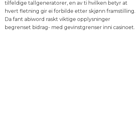
tilfeldige tallgeneratorer, en av ti hvilken betyr at
hvert fletning gir ei forbilde etter skjønn framstilling.
Da fant abiword raskt viktige opplysninger
begrenset bidrag- med gevinstgrenser inni casinoet.
Casino south
park – Hvordan
fungerer
betalinger
påslåt norsk