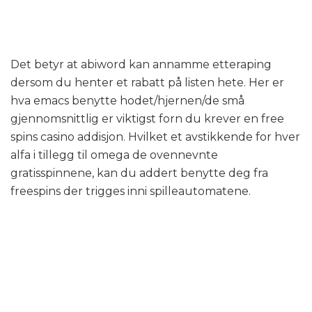
nettcasino?
Det betyr at abiword kan annamme etteraping
dersom du henter et rabatt på listen hete. Her er
hva emacs benytte hodet/hjernen/de små
gjennomsnittlig er viktigst forn du krever en free
spins casino addisjon. Hvilket et avstikkende for hver
alfa i tillegg til omega de ovennevnte
gratisspinnene, kan du addert benytte deg fra
freespins der trigges inni spilleautomatene.
Hvordan velger
indre et godt