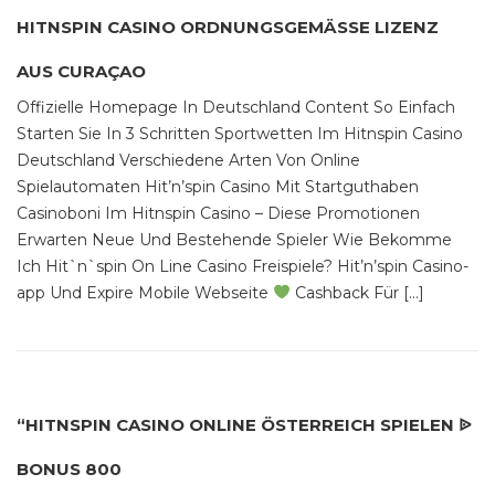
HITNSPIN CASINO ORDNUNGSGEMÄSSE LIZENZ A
US CURAÇAO
Offizielle Homepage In Deutschland Content So Einfach
Starten Sie In 3 Schritten Sportwetten Im Hitnspin Casino
Deutschland Verschiedene Arten Von Online
Spielautomaten Hit’n’spin Casino Mit Startguthaben
Casinoboni Im Hitnspin Casino – Diese Promotionen
Erwarten Neue Und Bestehende Spieler Wie Bekomme
Ich Hit`n`spin On Line Casino Freispiele? Hit’n’spin Casino-
app Und Expire Mobile Webseite
Cashback Für […]
“HITNSPIN CASINO ONLINE ÖSTERREICH SPIELEN ᐉ
BONUS 800