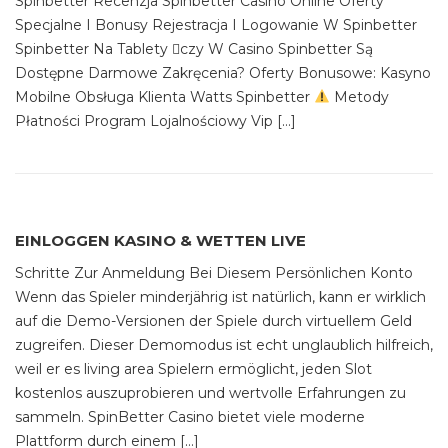
Spinbetter Recenzja Spinbetter Casino Online Oferty
Specjalne I Bonusy Rejestracja I Logowanie W Spinbetter
Spinbetter Na Tablety ⃣czy W Casino Spinbetter Są
Dostępne Darmowe Zakręcenia? Oferty Bonusowe: Kasyno
Mobilne Obsługa Klienta Watts Spinbetter
Metody
Płatności Program Lojalnościowy Vip […]
EINLOGGEN KASINO & WETTEN LIVE
Schritte Zur Anmeldung Bei Diesem Persönlichen Konto
Wenn das Spieler minderjährig ist natürlich, kann er wirklich
auf die Demo-Versionen der Spiele durch virtuellem Geld
zugreifen. Dieser Demomodus ist echt unglaublich hilfreich,
weil er es living area Spielern ermöglicht, jeden Slot
kostenlos auszuprobieren und wertvolle Erfahrungen zu
sammeln. SpinBetter Casino bietet viele moderne
Plattform durch einem […]