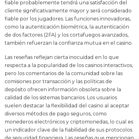
fiable probablemente tendrá una satisfacción del
cliente significativamente mayor y será considerado
fiable por los jugadores. Las funciones innovadoras,
como la autenticación biométrica, la autenticación
de dos factores (2FA) y los cortafuegos avanzados,
también refuerzan la confianza mutua en el casino.
Las reseñas reflejan cierta inocuidad en lo que
respecta a la popularidad de los casinos interactivos,
pero los comentarios de la comunidad sobre las
comisiones por transacción y las políticas de
depósito ofrecen información obsoleta sobre la
calidad de los sistemas bancarios. Los usuarios
suelen destacar la flexibilidad del casino al aceptar
diversos métodos de pago seguros, como
monederos electrónicos y criptomonedas, lo cual es
un indicador clave de la fiabilidad de sus protocolos
de seguridad financiera. Las reseñas que mencionan