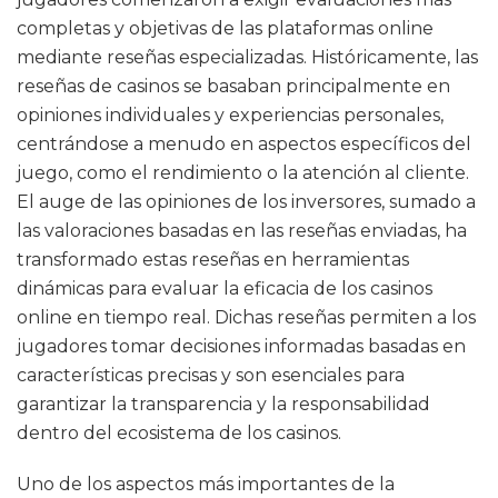
completas y objetivas de las plataformas online
mediante reseñas especializadas. Históricamente, las
reseñas de casinos se basaban principalmente en
opiniones individuales y experiencias personales,
centrándose a menudo en aspectos específicos del
juego, como el rendimiento o la atención al cliente.
El auge de las opiniones de los inversores, sumado a
las valoraciones basadas en las reseñas enviadas, ha
transformado estas reseñas en herramientas
dinámicas para evaluar la eficacia de los casinos
online en tiempo real. Dichas reseñas permiten a los
jugadores tomar decisiones informadas basadas en
características precisas y son esenciales para
garantizar la transparencia y la responsabilidad
dentro del ecosistema de los casinos.
Uno de los aspectos más importantes de la