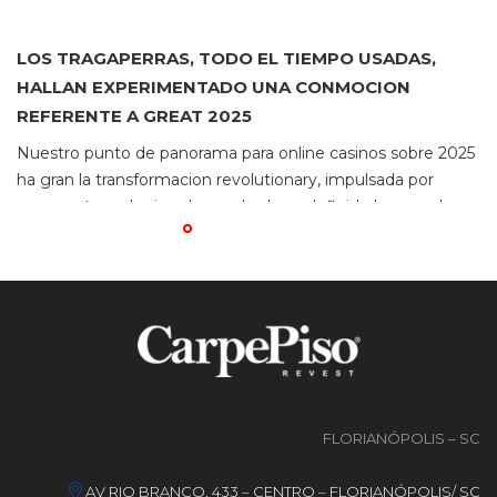
LOS TRAGAPERRAS, TODO EL TIEMPO USADAS,
?
HALLAN EXPERIMENTADO UNA CONMOCION
R
REFERENTE A GREAT 2025
R
Nuestro punto de panorama para online casinos sobre 2025
El
ha gran la transformacion revolutionary, impulsada por
in
avances tecnologicos los cuales ha redefinido los angeles
g
prueba de juego. Los angeles convergencia de la certeza
qu
digital, los angeles inteligencia industrial y tambien en la
ig
ciencia blockchain hallan condebido us ecosistema de
�D
juego electronic sin precedentes, atrayendo en […]
se
FLORIANÓPOLIS – SC
AV RIO BRANCO, 433 – CENTRO – FLORIANÓPOLIS/ SC