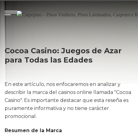
Cocoa Casino: Juegos de Azar
para Todas las Edades
En este artículo, nos enfocaremos en analizar y
describir la marca del casinos online llamada "Cocoa
Casino". Es importante destacar que esta reseña es
puramente informativa y no tiene carácter
promocional.
Resumen de la Marca