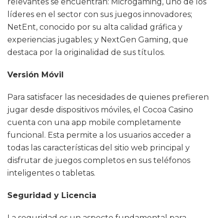
relevantes se encuentran: Microgaming, uno de los
líderes en el sector con sus juegos innovadores;
NetEnt, conocido por su alta calidad gráfica y
experiencias jugables; y NextGen Gaming, que
destaca por la originalidad de sus títulos.
Versión Móvil
Para satisfacer las necesidades de quienes prefieren
jugar desde dispositivos móviles, el Cocoa Casino
cuenta con una app mobile completamente
funcional. Esta permite a los usuarios acceder a
todas las características del sitio web principal y
disfrutar de juegos completos en sus teléfonos
inteligentes o tabletas.
Seguridad y Licencia
La seguridad es un aspecto fundamental para