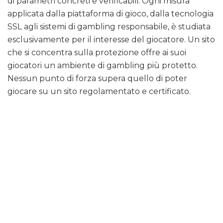
di parametri concreti e verificabili. Ogni misura
applicata dalla piattaforma di gioco, dalla tecnologia
SSL agli sistemi di gambling responsabile, è studiata
esclusivamente per il interesse del giocatore. Un sito
che si concentra sulla protezione offre ai suoi
giocatori un ambiente di gambling più protetto.
Nessun punto di forza supera quello di poter
giocare su un sito regolamentato e certificato.