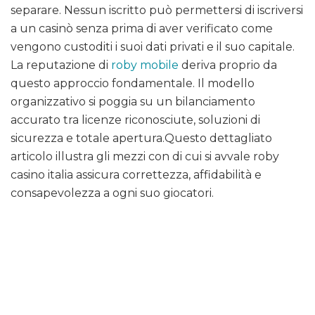
separare. Nessun iscritto può permettersi di iscriversi
a un casinò senza prima di aver verificato come
vengono custoditi i suoi dati privati e il suo capitale.
La reputazione di
roby mobile
deriva proprio da
questo approccio fondamentale. Il modello
organizzativo si poggia su un bilanciamento
accurato tra licenze riconosciute, soluzioni di
sicurezza e totale apertura.Questo dettagliato
articolo illustra gli mezzi con di cui si avvale roby
casino italia assicura correttezza, affidabilità e
consapevolezza a ogni suo giocatori.
Innovazioni
avanzate e