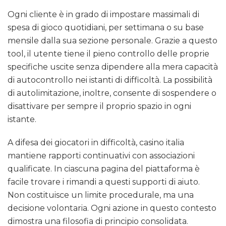
Ogni cliente è in grado di impostare massimali di
spesa di gioco quotidiani, per settimana o su base
mensile dalla sua sezione personale. Grazie a questo
tool, il utente tiene il pieno controllo delle proprie
specifiche uscite senza dipendere alla mera capacità
di autocontrollo nei istanti di difficoltà. La possibilità
di autolimitazione, inoltre, consente di sospendere o
disattivare per sempre il proprio spazio in ogni
istante.
A difesa dei giocatori in difficoltà, casino italia
mantiene rapporti continuativi con associazioni
qualificate. In ciascuna pagina del piattaforma è
facile trovare i rimandi a questi supporti di aiuto.
Non costituisce un limite procedurale, ma una
decisione volontaria. Ogni azione in questo contesto
dimostra una filosofia di principio consolidata.