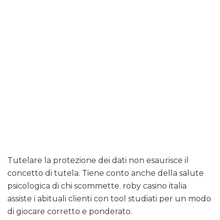
Mezzi di
autocontrollo
per una
esperienza
serena
Tutelare la protezione dei dati non esaurisce il
concetto di tutela. Tiene conto anche della salute
psicologica di chi scommette. roby casino italia
assiste i abituali clienti con tool studiati per un modo
di giocare corretto e ponderato.