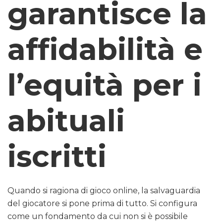
garantisce la
affidabilità e
l’equità per i
abituali
iscritti
Quando si ragiona di gioco online, la salvaguardia
del giocatore si pone prima di tutto. Si configura
come un fondamento da cui non si è possibile