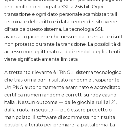
protocollo di crittografia SSL a 256 bit. Ogni
transazione e ogni dato personale scambiata tra il
terminale del iscritto e i data center del sito viene
cifrata da questo sistema. La tecnologia SSL
avanzata garantisce che nessun dato sensibile risulti
non protetto durante la transizione. La possibilità di
accesso non legittimato ai dati sensibili degli utenti
viene significativamente limitata.
Altrettanto rilevante è l’RNG, il sistema tecnologico
che trasforma ogni risultato random e trasparente.
Un RNG autonomamente esaminato e accreditato
certifica numeri random e corretti su roby casino
italia . Nessun outcome — dalle giochi a rulli al 21,
dalla ruota in seguito — può essere predetto o
manipolato. Il software di scommessa non risulta
possibile alterato per premiare la piattaforma. La