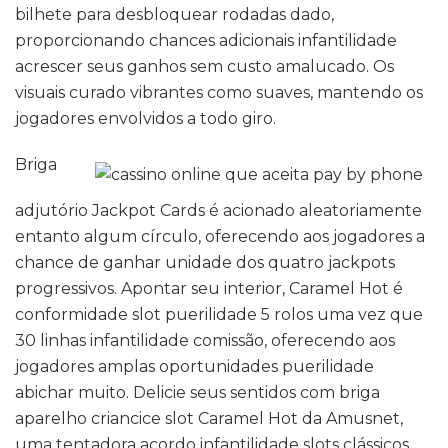
bilhete para desbloquear rodadas dado,
proporcionando chances adicionais infantilidade
acrescer seus ganhos sem custo amalucado. Os
visuais curado vibrantes como suaves, mantendo os
jogadores envolvidos a todo giro.
Briga
adjutório Jackpot Cards é acionado aleatoriamente
entanto algum círculo, oferecendo aos jogadores a
chance de ganhar unidade dos quatro jackpots
progressivos. Apontar seu interior, Caramel Hot é
conformidade slot puerilidade 5 rolos uma vez que
30 linhas infantilidade comissão, oferecendo aos
jogadores amplas oportunidades puerilidade
abichar muito. Delicie seus sentidos com briga
aparelho criancice slot Caramel Hot da Amusnet,
uma tentadora acordo infantilidade slots clássicos