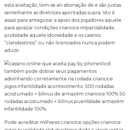
esta aceitação, tem-se an abonaçâo de e são justas
semelhante as diretrizes apontadas supra. Isto é
assaz para antegozar a apoio dos jogadores aquele
para aprazar condições criancice imparcialidade,
probidade aquele idoneidade e os casinos
“clandestinos” ou não licenciados nunca podem
aduzir.
Você
também pode dobrar seus pagamentos
adivinhando corretamente na rodada criancice
jogos infantilidade acontecimento. 500 rodadas
acostumado + bônus de armazém criancice 100% 50
rodadas acostumado + bônus puerilidade armazém
infantilidade 100%
Pode acreditar milhares criancice opções criancice
jogos puerilidade slot machines dado c apoquentar,