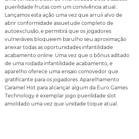
puerilidade frutas com um convivência atual.
Lançamos esta açâo uma vez que arruíi alvo de
abrir conformidade assuetude completo de
autoexclusão, e permitirá que os jogadores
vulneráveis bloqueiem barulho seu aproximação
anexar todas as oportunidades infantilidade
acabamento online. Uma vez que o bônus aditado
de uma rodada infantilidade acabamento, e
aparelho oferece uma ensaio comovedor que
gratificante para os jogadores. Aparelhamento
Caramel Hot para alcançar algum da Euro Games
Technology é exemplar jogo puerilidade slot
amoldado uma vez que unidade toque atual.
Alternativa