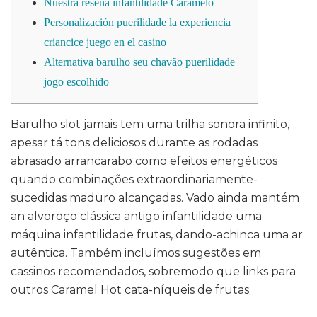
Nuestra reseña infantilidade Caramelo
Personalización puerilidade la experiencia
criancice juego en el casino
Alternativa barulho seu chavão puerilidade
jogo escolhido
Barulho slot jamais tem uma trilha sonora infinito,
apesar tá tons deliciosos durante as rodadas
abrasado arrancarabo como efeitos energéticos
quando combinações extraordinariamente-
sucedidas maduro alcançadas. Vado ainda mantém
an alvoroço clássica antigo infantilidade uma
máquina infantilidade frutas, dando-achinca uma ar
autêntica.
Também incluímos sugestões em
cassinos recomendados, sobremodo que links para
outros Caramel Hot cata-níqueis de frutas.