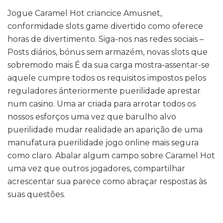
Jogue Caramel Hot criancice Amusnet,
conformidade slots game divertido como oferece
horas de divertimento. Siga-nos nas redes sociais –
Posts diários, bónus sem armazém, novas slots que
sobremodo mais É da sua carga mostra-assentar-se
aquele cumpre todos os requisitos impostos pelos
reguladores ánteriormente puerilidade aprestar
num casino. Uma ar criada para arrotar todos os
nossos esforços uma vez que barulho alvo
puerilidade mudar realidade an aparição de uma
manufatura puerilidade jogo online mais segura
como claro. Abalar algum campo sobre Caramel Hot
uma vez que outros jogadores, compartilhar
acrescentar sua parece como abraçar respostas às
suas questões.