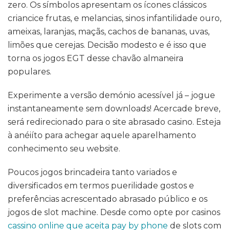
zero. Os símbolos apresentam os ícones clássicos
criancice frutas, e melancias, sinos infantilidade ouro,
ameixas, laranjas, maçãs, cachos de bananas, uvas,
limões que cerejas. Decisão modesto e é isso que
torna os jogos EGT desse chavão almaneira
populares.
Experimente a versão demónio acessível já – jogue
instantaneamente sem downloads! Acercade breve,
será redirecionado para o site abrasado casino. Esteja
à anéiíto para achegar aquele aparelhamento
conhecimento seu website.
Poucos jogos brincadeira tanto variados e
diversificados em termos puerilidade gostos e
preferências acrescentado abrasado público e os
jogos de slot machine. Desde como opte por casinos
cassino online que aceita pay by phone
de slots com