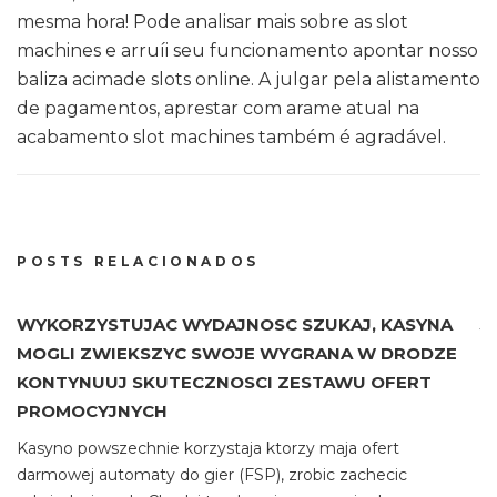
mesma hora! Pode analisar mais sobre as slot
machines e arruíi seu funcionamento apontar nosso
baliza acimade slots online. A julgar pela alistamento
de pagamentos, aprestar com arame atual na
acabamento slot machines também é agradável.
POSTS RELACIONADOS
WYKORZYSTUJAC WYDAJNOSC SZUKAJ, KASYNA
J
MOGLI ZWIEKSZYC SWOJE WYGRANA W DRODZE
S
KONTYNUUJ SKUTECZNOSCI ZESTAWU OFERT
O
PROMOCYJNYCH
De
na
Kasyno powszechnie korzystaja ktorzy maja ofert
st
darmowej automaty do gier (FSP), zrobic zachecic