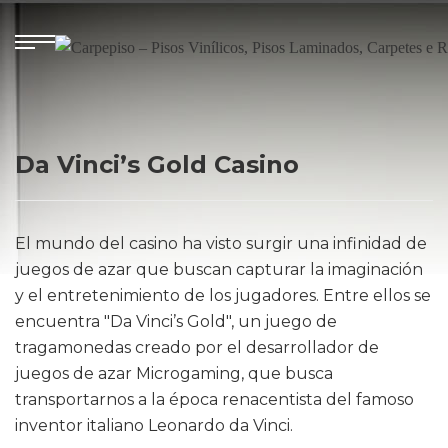
Da Vinci’s Gold Casino
El mundo del casino ha visto surgir una infinidad de
juegos de azar que buscan capturar la imaginación
y el entretenimiento de los jugadores. Entre ellos se
encuentra "Da Vinci’s Gold", un juego de
tragamonedas creado por el desarrollador de
juegos de azar Microgaming, que busca
transportarnos a la época renacentista del famoso
inventor italiano Leonardo da Vinci.