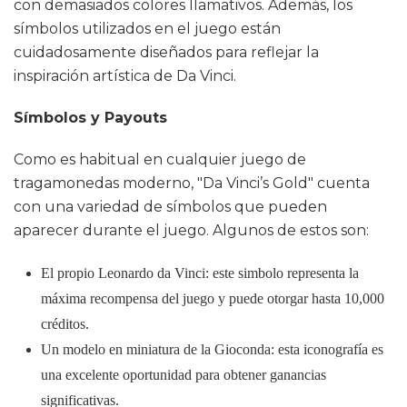
con demasiados colores llamativos. Además, los
símbolos utilizados en el juego están
cuidadosamente diseñados para reflejar la
inspiración artística de Da Vinci.
Símbolos y Payouts
Como es habitual en cualquier juego de
tragamonedas moderno, "Da Vinci’s Gold" cuenta
con una variedad de símbolos que pueden
aparecer durante el juego. Algunos de estos son:
El propio Leonardo da Vinci: este simbolo representa la
máxima recompensa del juego y puede otorgar hasta 10,000
créditos.
Un modelo en miniatura de la Gioconda: esta iconografía es
una excelente oportunidad para obtener ganancias
significativas.