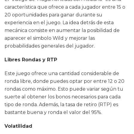
característica que ofrece a cada jugador entre 15 o
20 oportunidades para ganar durante su
experiencia en el juego. La idea detrás de esta
mecánica consiste en aumentar la posibilidad de
aparecer el simbolo Wild y mejorar las
probabilidades generales del jugador.
Libres Rondas y RTP
Este juego ofrece una cantidad considerable de
ronda libre, donde puedes optar por entre 12 o 20
rondas como máximo. Esto puede variar según tu
suerte al obtener los bonos necesarios para cada
tipo de ronda. Además, la tasa de retiro (RTP) es
bastante buena y ronda el valor del 95%.
Volatilidad