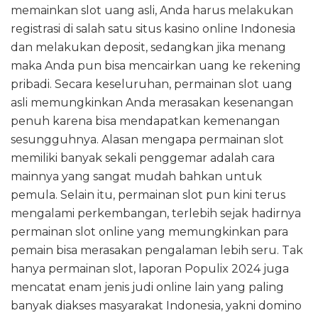
memainkan slot uang asli, Anda harus melakukan
registrasi di salah satu situs kasino online Indonesia
dan melakukan deposit, sedangkan jika menang
maka Anda pun bisa mencairkan uang ke rekening
pribadi. Secara keseluruhan, permainan slot uang
asli memungkinkan Anda merasakan kesenangan
penuh karena bisa mendapatkan kemenangan
sesungguhnya. Alasan mengapa permainan slot
memiliki banyak sekali penggemar adalah cara
mainnya yang sangat mudah bahkan untuk
pemula. Selain itu, permainan slot pun kini terus
mengalami perkembangan, terlebih sejak hadirnya
permainan slot online yang memungkinkan para
pemain bisa merasakan pengalaman lebih seru. Tak
hanya permainan slot, laporan Populix 2024 juga
mencatat enam jenis judi online lain yang paling
banyak diakses masyarakat Indonesia, yakni domino