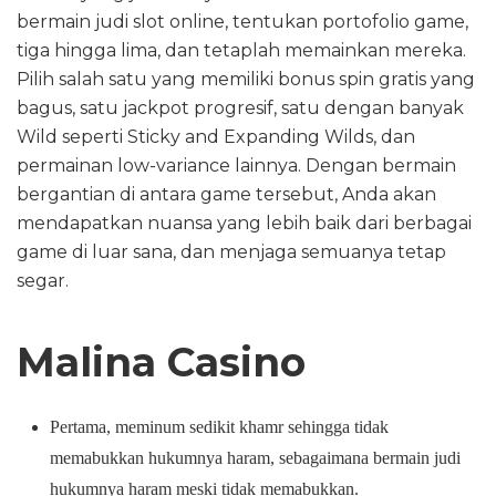
bermain judi slot online, tentukan portofolio game,
tiga hingga lima, dan tetaplah memainkan mereka.
Pilih salah satu yang memiliki bonus spin gratis yang
bagus, satu jackpot progresif, satu dengan banyak
Wild seperti Sticky and Expanding Wilds, dan
permainan low-variance lainnya. Dengan bermain
bergantian di antara game tersebut, Anda akan
mendapatkan nuansa yang lebih baik dari berbagai
game di luar sana, dan menjaga semuanya tetap
segar.
Malina Casino
Pertama, meminum sedikit khamr sehingga tidak
memabukkan hukumnya haram, sebagaimana bermain judi
hukumnya haram meski tidak memabukkan.