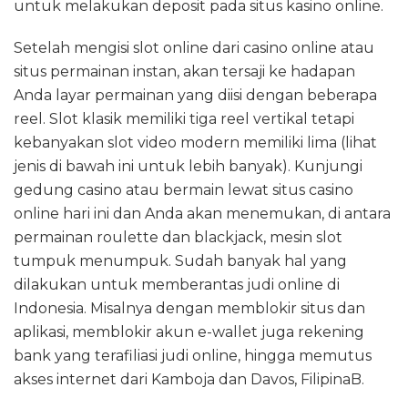
untuk melakukan deposit pada situs kasino online.
Setelah mengisi slot online dari casino online atau
situs permainan instan, akan tersaji ke hadapan
Anda layar permainan yang diisi dengan beberapa
reel. Slot klasik memiliki tiga reel vertikal tetapi
kebanyakan slot video modern memiliki lima (lihat
jenis di bawah ini untuk lebih banyak). Kunjungi
gedung casino atau bermain lewat situs casino
online hari ini dan Anda akan menemukan, di antara
permainan roulette dan blackjack, mesin slot
tumpuk menumpuk. Sudah banyak hal yang
dilakukan untuk memberantas judi online di
Indonesia. Misalnya dengan memblokir situs dan
aplikasi, memblokir akun e-wallet juga rekening
bank yang terafiliasi judi online, hingga memutus
akses internet dari Kamboja dan Davos, FilipinaB.