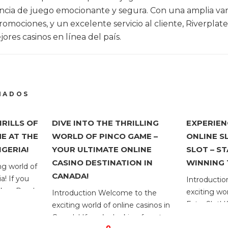
cia de juego emocionante y segura. Con una amplia var
romociones, y un excelente servicio al cliente, Riverplat
res casinos en línea del país.
NADOS
RILLS OF
DIVE INTO THE THRILLING
EXPERIEN
E AT THE
WORLD OF PINCO GAME –
ONLINE S
IGERIA!
YOUR ULTIMATE ONLINE
SLOT – S
CASINO DESTINATION IN
WINNING 
g world of
CANADA!
a! If you
Introducti
icken Road
exciting wor
Introduction Welcome to the
, you have
Extra Slot! 
exciting world of online casinos in
e. The
games and e
Canada! If you’re looking for a top-
lar online