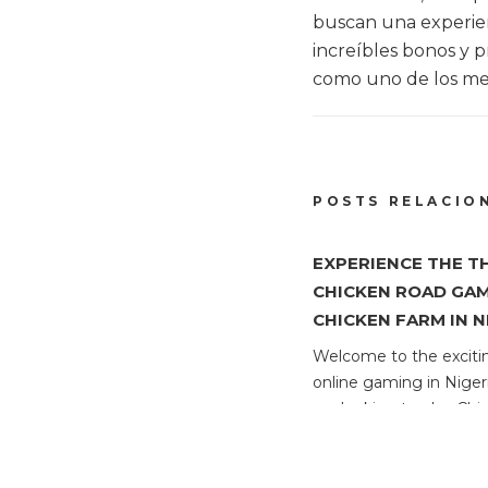
buscan una experien
increíbles bonos y p
como uno de los mejo
POSTS RELACIO
EXPERIENCE THE TH
CHICKEN ROAD GAM
CHICKEN FARM IN N
Welcome to the excitin
online gaming in Nigeri
are looking to play Ch
game online in Nigeria
come to the right plac
Chicken Farm is a popu