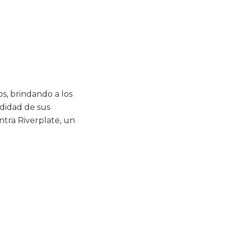
e
s, brindando a los
odidad de sus
tra Riverplate, un
 los