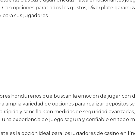
a. Con opciones para todos los gustos, Riverplate garanti
 para sus jugadores.
ta de la emoción 
con dinero real en
late
ores hondureños que buscan la emoción de jugar con di
a amplia variedad de opciones para realizar depósitos se
 rápida y sencilla. Con medidas de seguridad avanzadas,
 una experiencia de juego segura y confiable en todo 
ate es la opción ideal para los jugadores de casino en l