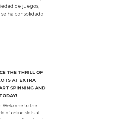
iedad de juegos,
e se ha consolidado
CE THE THRILL OF
EXPERIENCE THE THRILL OF
LOTS AT EXTRA
ONLINE SLOTS AT EXTRA
TART SPINNING AND
SLOT – START SPINNING AND
TODAY!
WINNING TODAY!
on Welcome to the
Introduction Welcome to the
ld of online slots at
exciting world of online slots at
If you are a fan of casino
Extra Slot! If you are a fan of casino
njoy the thrill of
games and enjoy the thrill of