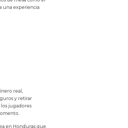
za una experiencia
de
nero real,
guros y retirar
 los jugadores
momento.
ínea en Honduras que