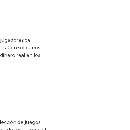
en
s jugadores de
os. Con solo unos
inero real en los
ínea
lección de juegos
egos de mesa como el