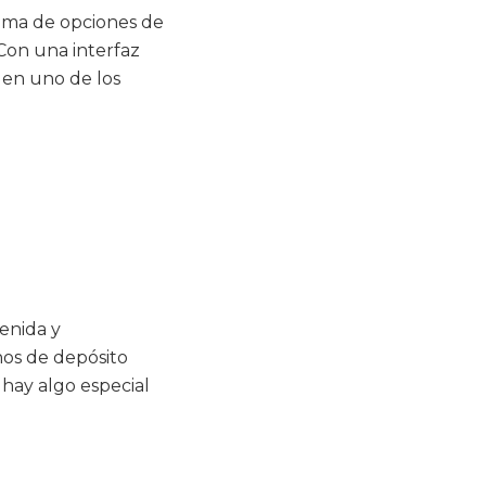
ama de opciones de
Con una interfaz
o en uno de los
 gratis
enida y
os de depósito
 hay algo especial