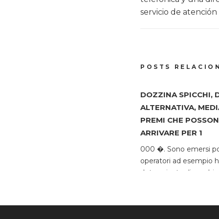
servicio de atención 
POSTS RELACIO
DOZZINA SPICCHI, 
ALTERNATIVA, MED
PREMI CHE POSSO
ARRIVARE PER 1
000 �. Sono emersi p
operatori ad esempio 
determinato di cambia
eucaristia mediante u
fondamentale dell’offer
incontro ai propri utenz