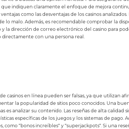
 que indiquen claramente el enfoque de mejora continua
entajas como las desventajas de los casinos analizados. 
 de lo malo. Además, es recomendable comprobar la dispo
 la dirección de correo electrónico del casino para pode
 directamente con una persona real.
ido publicitario f
deo
 casinos en línea pueden ser falsas, ya que utilizan af
ntar la popularidad de sitios poco conocidos. Una bu
as es analizar su contenido. Las reseñas de alta calidad
rísticas específicas de los juegos y los sistemas de pago.
s, como "bonos increíbles" y "superjackpots". Si una rese