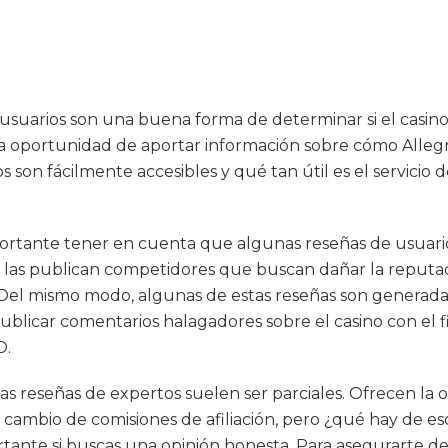
ios
 usuarios son una buena forma de determinar si el casino
a la oportunidad de aportar información sobre cómo Alleg
s son fácilmente accesibles y qué tan útil es el servicio d
ortante tener en cuenta que algunas reseñas de usuar
, las publican competidores que buscan dañar la reput
l. Del mismo modo, algunas de estas reseñas son generada
blicar comentarios halagadores sobre el casino con el f
O.
as reseñas de expertos suelen ser parciales. Ofrecen la 
 cambio de comisiones de afiliación, pero ¿qué hay de e
ante si buscas una opinión honesta. Para asegurarte de 