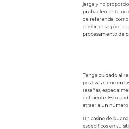
jerga y no proporcio
probablemente no va
de referencia, como 
clasifican según las
procesamiento de pa
Opinio
Tenga cuidado al rec
positivas como en la
reseñas, especialme
deficiente. Esto pod
atraer a un número 
Un casino de buena
específicos en su si