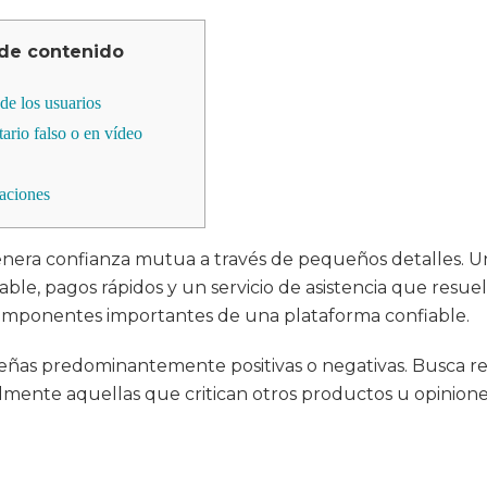
 de contenido
de los usuarios
ario falso o en vídeo
aciones
nera confianza mutua a través de pequeños detalles. Un
ble, pagos rápidos y un servicio de asistencia que resue
omponentes importantes de una plataforma confiable.
señas predominantemente positivas o negativas.
Busca re
almente aquellas que critican otros productos u opinione
stas reales de lo