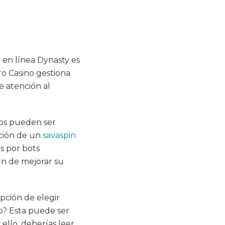
 en línea Dynasty es
ro Casino gestiona
e atención al
ios pueden ser
ación de un
savaspin
s por bots
in de mejorar su
opción de elegir
so? Esta puede ser
ello, deberías leer