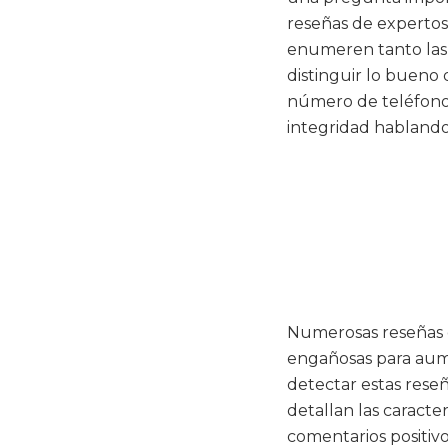
reseñas de expertos
enumeren tanto las v
distinguir lo bueno
número de teléfono y
integridad hablando
Conten
en ví
Numerosas reseñas de
engañosas para aume
detectar estas reseñ
detallan las caracte
comentarios positivo