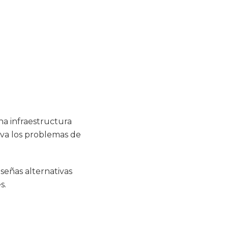
a infraestructura
lva los problemas de
señas alternativas
s.
s