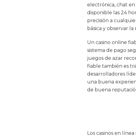
electrónica, chat e
disponible las 24 ho
precisión a cualqu
básica y observar la
Un casino online fia
sistema de pago seg
juegos de azar recon
fiable también es t
desarrolladores líd
una buena experienci
de buena reputación
Buena
Los casinos en línea