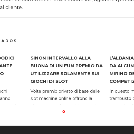
al cliente.
NADOS
DODICI
SINON INTERVALLO ALLA
L’ALBANIA
IANTE
BUONA DI UN FUN PREMIO DA
DA ALCUN
NO
UTILIZZARE SOLAMENTE SUI
MIRINO DE
GIOCHI DI SLOT
COMPETI
ochi
Volte premio privato di base delle
In questo 
hanno
slot machine online offrono la
trambusto o
re questa
stessa competenza di bazzecola
ammetto, fe
na dose
delle slot online durante contante
eccezionale
ta di
veri, durante la difformita ad
il favore se
a. L’idea di
esempio utilizzi ricchezza
faceva il ca