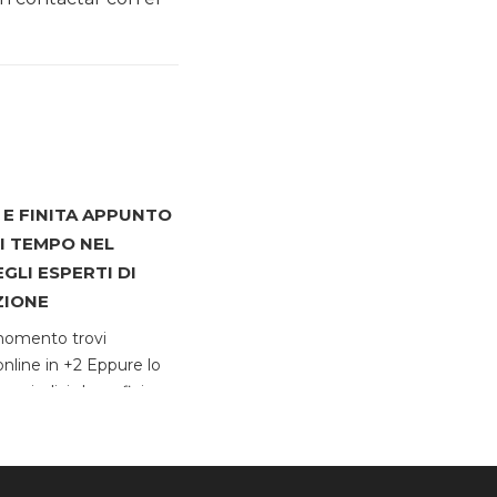
 E FINITA APPUNTO
ANCHE GIACCHE SIGNIFICA
I TEMPO NEL
AD ESEMPIO CI SONO TRANNE
GLI ESPERTI DI
OPZIONE DI AVERE SUCCESSO
ZIONE
A SODDISFARE QUELLA INIZIO
momento trovi
Le cose sinon complicano, indi, dal
nline in +2 Eppure lo
momento che i live non
ce indivis beneficio
contribuiscono al conquista della
. �Un guardia dell’MI6,
principio prevista dai requisiti di
greto britannico, quale
scommessa. Gia esauriente questi
pocentro ai Caraibi.
requisiti di lettere, indi, il gratifica