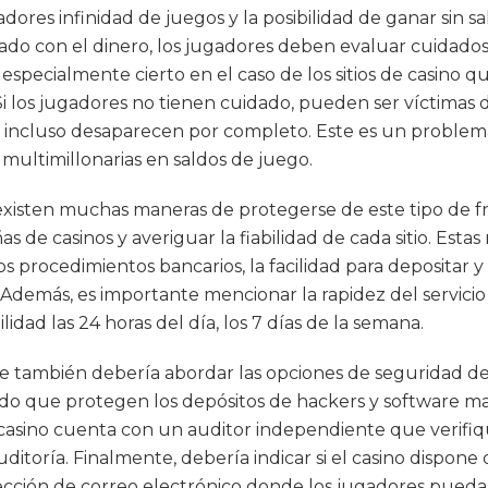
adores infinidad de juegos y la posibilidad de ganar sin sa
nado con el dinero, los jugadores deben evaluar cuidado
 especialmente cierto en el caso de los sitios de casino 
Si los jugadores no tienen cuidado, pueden ser víctimas
o incluso desaparecen por completo. Este es un problem
multimillonarias en saldos de juego.
xisten muchas maneras de protegerse de este tipo de 
s de casinos y averiguar la fiabilidad de cada sitio. Esta
os procedimientos bancarios, la facilidad para depositar y r
 Además, es importante mencionar la rapidez del servicio
ilidad las 24 horas del día, los 7 días de la semana.
e también debería abordar las opciones de seguridad de
ado que protegen los depósitos de hackers y software mal
l casino cuenta con un auditor independiente que verifiq
ditoría. Finalmente, debería indicar si el casino dispone
rección de correo electrónico donde los jugadores pueda