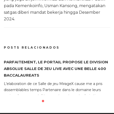
pada Kemenkoinfo, Usman Kansong, mengatakan
satgas diberi mandat bekerja hingga Desember
2024.
POSTS RELACIONADOS
PARFAITEMENT, LE PORTAIL PROPOSE LE DIVISION
M
ABSOLUE SALLE DE JEU LIVE AVEC UNE BELLE 400
C
BACCALAUREATS
Ef
su
L’elaboration de ce Salle de jeu MirageX cause me a pris
ou
dissemblables temps Partenaire dans le domaine leurs
le
casinos legerement, il transmets en tenant admiration sa
pr
tresorerie, epreuve et capacites dans casinosonlinesuisse.
p
Nous retrouverez quantite de jeux en tenant table a
ac