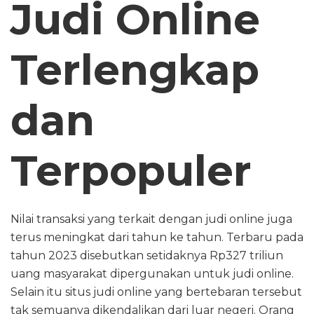
Judi Online
Terlengkap
dan
Terpopuler
Nilai transaksi yang terkait dengan judi online juga
terus meningkat dari tahun ke tahun. Terbaru pada
tahun 2023 disebutkan setidaknya Rp327 triliun
uang masyarakat dipergunakan untuk judi online.
Selain itu situs judi online yang bertebaran tersebut
tak semuanya dikendalikan dari luar negeri. Orang