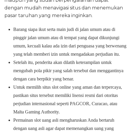
maupun yang sudah berpengalaman dapat
dengan mudah menavigasi situs dan menemukan
pasar taruhan yang mereka inginkan.
Barang siapa ikut serta main judi di jalan umum atau di
pinggir jalan umum atau di tempat yang dapat dikunjungi
umum, kecuali kalau ada izin dari penguasa yang berwenang
yang telah memberi izin untuk mengadakan perjudian itu.
Setelah itu, penderita akan dilatih keterampilan untuk
mengubah pola pikir yang salah tersebut dan menggantinya
dengan cara berpikir yang benar.
Untuk memilih situs slot online yang aman dan terpercaya,
pastikan situs tersebut memiliki lisensi resmi dari otoritas
perjudian internasional seperti PAGCOR, Curacao, atau
Malta Gaming Authority.
Permainan slot uang asli mengharuskan Anda bertaruh
dengan uang asli agar dapat memenangkan uang yang