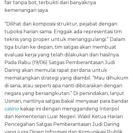
fair tanpa bot, terbukti dari banyaknya
kemenangan saya.
“Dilihat dari komposisi struktur, pejabat dengan
tupoksi harian sama. Enggak ada representasi tim
teknis yang proper untuk menanggulangi.” Dalam
tiga bulan ke depan, tim satgas akan membuat
evaluasi kerja yang telah dilakukan dan hasilnya.
Pada Rabu (19/06) Satgas Pemberantasan Judi
Daring akan memulai rapat perdana untuk
mematangkan strategi yang diambil. “Mau dihukum
di sana, atau seperti apa nanti dibicarakan dengan
negara yang bersangkutan.” Di penindakan, lanjut
Usman, nantinya satgas bakal menyasar para bandar
casino
kakap ini dengan menggandeng Interpol
dan Kementerian Luar Negeri. Wakil Ketua Harian
Pencegahan Satgas Pemberantasan Judi Daring
yang juga Dirjen Informasi dan Komunikasi Publik