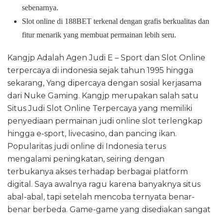
sebenarnya.
Slot online di 188BET terkenal dengan grafis berkualitas dan
fitur menarik yang membuat permainan lebih seru.
Kangjp Adalah Agen Judi E – Sport dan Slot Online
terpercaya di indonesia sejak tahun 1995 hingga
sekarang, Yang dipercaya dengan sosial kerjasama
dari Nuke Gaming. Kangjp merupakan salah satu
Situs Judi Slot Online Terpercaya yang memiliki
penyediaan permainan judi online slot terlengkap
hingga e-sport, livecasino, dan pancing ikan.
Popularitas judi online di Indonesia terus
mengalami peningkatan, seiring dengan
terbukanya akses terhadap berbagai platform
digital. Saya awalnya ragu karena banyaknya situs
abal-abal, tapi setelah mencoba ternyata benar-
benar berbeda. Game-game yang disediakan sangat