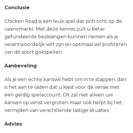
Conclusie
Chicken Road is een leuk spel dat zich richt op de
casinomarkt. Met deze kennis zult u beter
gefundeerde beslissingen kunnen nemen als je
verantwoordelijk wilt zijn en optimaal wil profiteren
van dit soort gokspellen.
Aanbeveling
Als je een echte kanswil hebt om in te stappen, dan
is het aan te raden dat u kiest voor de versie met
een geldig spelaccount. Dit zal niet alleen uw
kansen op winst vergroten maar ook helpt bij het
vermijden van verschillende lastige situaties.
Advies