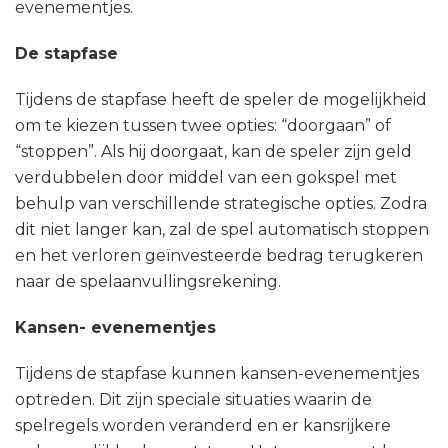
evenementjes.
De stapfase
Tijdens de stapfase heeft de speler de mogelijkheid
om te kiezen tussen twee opties: “doorgaan” of
“stoppen”. Als hij doorgaat, kan de speler zijn geld
verdubbelen door middel van een gokspel met
behulp van verschillende strategische opties. Zodra
dit niet langer kan, zal de spel automatisch stoppen
en het verloren geïnvesteerde bedrag terugkeren
naar de spelaanvullingsrekening.
Kansen- evenementjes
Tijdens de stapfase kunnen kansen-evenementjes
optreden. Dit zijn speciale situaties waarin de
spelregels worden veranderd en er kansrijkere