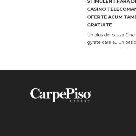
STIMULENT FARA 
CASINO TELECOMA
OFERTE ACUM TAM
GRATUITE
Un plus din cauza Cinci
gyrate care au un pasio
fara speran?a este, in c
urma, mai scurt valoros
sa de 50 de tambur, dar 
let sa retragi ca?tigul sc
balan?a reala. Cand gan
jocul a incetat sa mai fi
simplu un […]