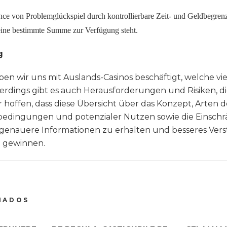
nce von Problemglückspiel durch kontrollierbare Zeit- und Geldbegren
ine bestimmte Summe zur Verfügung steht.
g
ben wir uns mit Auslands-Casinos beschäftigt, welche vie
llerdings gibt es auch Herausforderungen und Risiken, d
hoffen, dass diese Übersicht über das Konzept, Arten de
edingungen und potenzialer Nutzen sowie die Einschr
, genauere Informationen zu erhalten und besseres Vers
u gewinnen.
NADOS