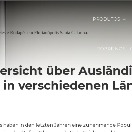
PRODUTOS
SOBRE NÓS
ersicht über Ausländ
 in verschiedenen Lä
s haben in den letzten Jahren eine zunehmende Popular