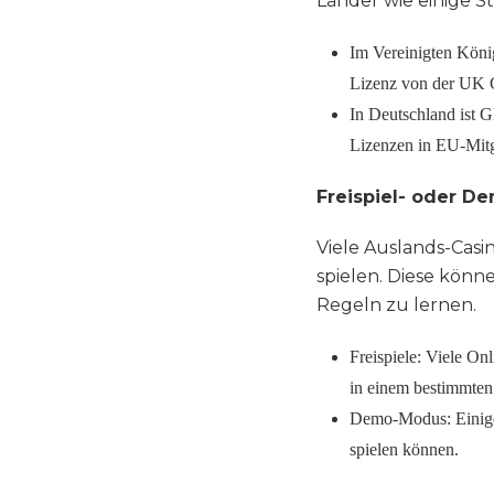
Länder wie einige St
Im Vereinigten König
Lizenz von der UK 
In Deutschland ist Gl
Lizenzen in EU-Mitg
Freispiel- oder D
Viele Auslands-Casi
spielen. Diese könn
Regeln zu lernen.
Freispiele: Viele On
in einem bestimmten
Demo-Modus: Einige 
spielen können.