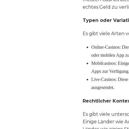
echtes Geld zu verli
Typen oder Variat
Es gibt viele Arten 
Online-Casinos: Dies
oder mobilen App zu
Mobilcasinos: Einige
Apps zur Verfügung
Live-Casinos: Diese 
ausgesendet.
Rechtlicher Konte
Es gibt viele unter
Einige Länder wie 