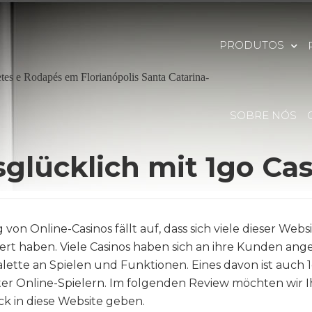
PRODUTOS
SOBRE NÓS
sglücklich mit 1go Ca
von Online-Casinos fällt auf, dass sich viele dieser Webs
ert haben. Viele Casinos haben sich an ihre Kunden ang
lette an Spielen und Funktionen. Eines davon ist auch 1
ter Online-Spielern. Im folgenden Review möchten wir 
k in diese Website geben.