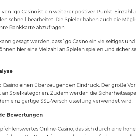
 von 1go Casino ist ein weiterer positiver Punkt. Einzah
 schnell bearbeitet. Die Spieler haben auch die Möglic
ihre Bankkarte abzufragen.
n gesagt werden, dass 1go Casino ein vielseitiges und 
önnen hier eine Vielzahl an Spielen spielen und sicher se
alyse
o Casino einen überzeugenden Eindruck. Der große Vorte
t an Spielkategorien. Zudem werden die Sicherheitsas
dem einzigartige SSL-Verschlüsselung verwendet wird.
de Bewertungen
empfehlenswertes Online-Casino, das sich durch eine hoh