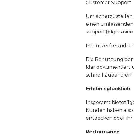
Customer Support
Um sicherzustellen,
einen umfassenden K
support@1gocasino.
Benutzerfreundlich
Die Benutzung der We
klar dokumentiert u
schnell Zugang erh
Erlebnisglücklich
Insgesamt bietet 1go
Kunden haben also d
entdecken oder ihr
Performance