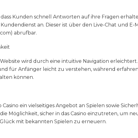
 dass Kunden schnell Antworten auf ihre Fragen erhalten
undendienst an. Dieser ist über den Live-Chat und E-M
com) abrufbar.
keit
bsite wird durch eine intuitive Navigation erleichtert. 
nd für Anfänger leicht zu verstehen, während erfahrene
alten können.
 Casino ein vielseitiges Angebot an Spielen sowie Sicher
ie Möglichkeit, sicher in das Casino einzutreten, um ne
 Glück mit bekannten Spielen zu erneuern.