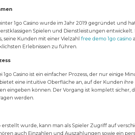
ehmen
nter 1go Casino wurde im Jahr 2019 gegründet und hat 
erstklassigen Spielen und Dienstleistungen entwickelt.
, seine Kunden mit einer Vielzahl
free demo 1go casino
a
lichsten Erlebnissen zu führen.
zess
i 1go Casino ist ein einfacher Prozess, der nur einige M
bietet eine intuitive Oberfläche an, auf der Kunden ih
en eingeben können. Der Vorgang ist komplett sicher, d
tragen werden.
rstellt wurde, kann man als Spieler Zugriff auf versc
ehören auch Einzahlen und Auszahlungen sowie ein pers