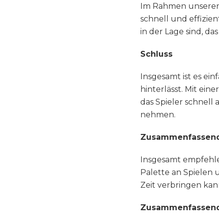
Im Rahmen unserer 
schnell und effizien
in der Lage sind, da
Schluss
Insgesamt ist es ein
hinterlässt. Mit ein
das Spieler schnell
nehmen.
Zusammenfassen
Insgesamt empfehlen 
Palette an Spielen
Zeit verbringen ka
Zusammenfassen