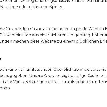
eichnet. Die Registrierungsphase ist einfach zu handh
Neulinge oder erfahrene Spieler.
iele Gründe, 1go Casino als eine hervorragende Wahl im 
 Die Kombination aus einer sicheren Umgebung, hoher A
ungen machen diese Website zu einem glücklichen Erle
g
aben wir einen umfassenden Überblick über die verschi
bens gegeben. Unsere Analyse zeigt, dass 1go Casino ein
nd alle Voraussetzungen erfüllt, um als sicheres und zuv
ehen.