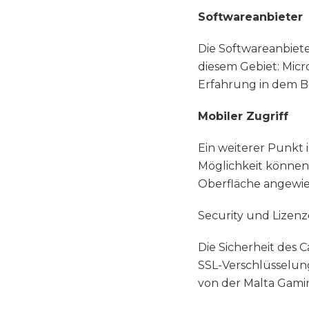
Softwareanbieter
Die Softwareanbiete
diesem Gebiet: Micr
Erfahrung in dem Be
Mobiler Zugriff
Ein weiterer Punkt i
Möglichkeit können 
Oberfläche angewies
Security und Lizen
Die Sicherheit des C
SSL-Verschlüsselung
von der Malta Gaming