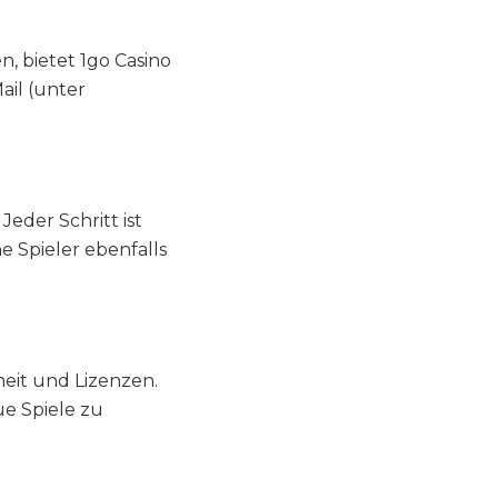
, bietet 1go Casino
ail (unter
Jeder Schritt ist
 Spieler ebenfalls
heit und Lizenzen.
ue Spiele zu