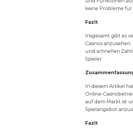
und Funktionen ausz
keine Probleme für 
Fazit
Insgesamt gibt es v
Casinos anzusehen.
und schnellen Zahl
Spieler.
Zusammenfassun
In diesem Artikel h
Online-Casinobetrei
auf dem Markt ist u
Spielangebot anzus
Fazit