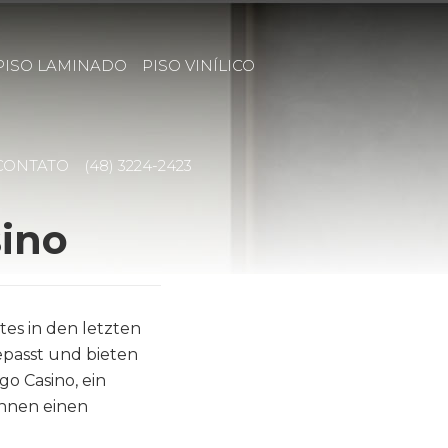
PISO LAMINADO
PISO VINÍLICO
CONTATO
(48) 3224-2423
sino
ites in den letzten
epasst und bieten
go Casino, ein
Ihnen einen