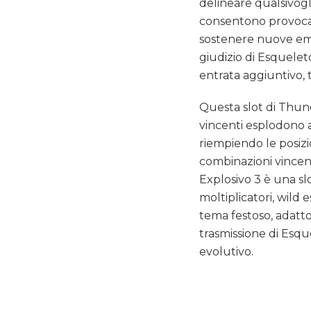
delineare qualsivogli
consentono provocare
sostenere nuove emo
giudizio di Esquelet
entrata aggiuntivo, 
Questa slot di Thund
vincenti esplodono a
riempiendo le posizi
combinazioni vincent
Explosivo 3 è una sl
moltiplicatori, wild 
tema festoso, adatto 
trasmissione di Esqu
evolutivo.
Qual è