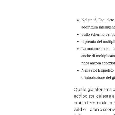
Explo
Nel unità, Esqueleto 
addirittura intelligen
Sullo schermo vengon
Il premio del moltipl
La mutamento capital
anche di moltiplicato
ricca ancora eccezio
Nella slot Esqueleto
d’introduzione del g
Quale già aforisma c
ecologista, celeste a
cranio femminile co
wild è il cranio sco