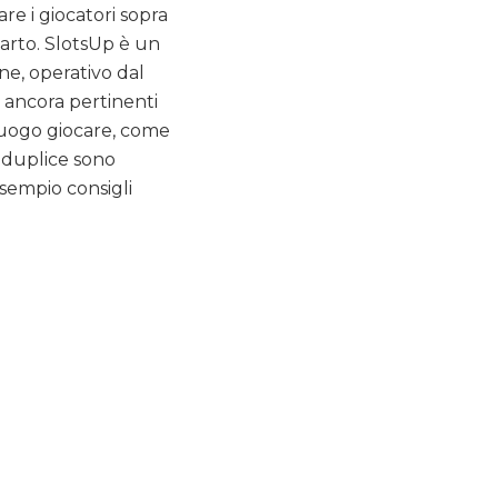
re i giocatori sopra
parto. SlotsUp è un
ne, operativo dal
i ancora pertinenti
luogo giocare, come
a duplice sono
sempio consigli
to