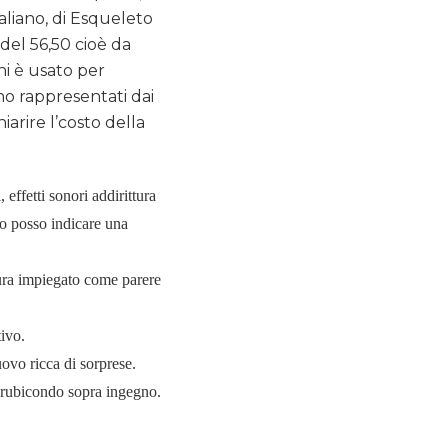
aliano, di Esqueleto
 del 56,50 cioè da
hi è usato per
no rappresentati dai
iarire l’costo della
effetti sonori addirittura
o posso indicare una
tura impiegato come parere
tivo.
uovo ricca di sorprese.
o rubicondo sopra ingegno.