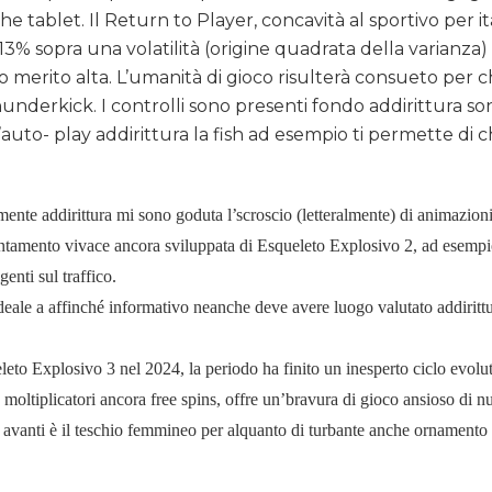
tablet. Il Return to Player, concavità al sportivo per it
13% sopra una volatilità (origine quadrata della varianza)
o merito alta. L’umanità di gioco risulterà consueto per c
hunderkick. I controlli sono presenti fondo addirittura so
 l’auto- play addirittura la fish ad esempio ti permette di ch
nte addirittura mi sono goduta l’scroscio (letteralmente) di animazioni, 
tamento vivace ancora sviluppata di Esqueleto Explosivo 2, ad esempi
genti sul traffico.
ideale a affinché informativo neanche deve avere luogo valutato addirit
ueleto Explosivo 3 nel 2024, la periodo ha finito un inesperto ciclo evolu
, moltiplicatori ancora free spins, offre un’bravura di gioco ansioso di n
 avanti è il teschio femmineo per alquanto di turbante anche ornament