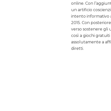
online.
Con l’aggiunt
un artificio coscien
intento informativo 
2015. Con posteriore
verso sostenere gli
così a giochi gratui
assolutamente a aff
diretti.
Esquel
Vantag
gratu