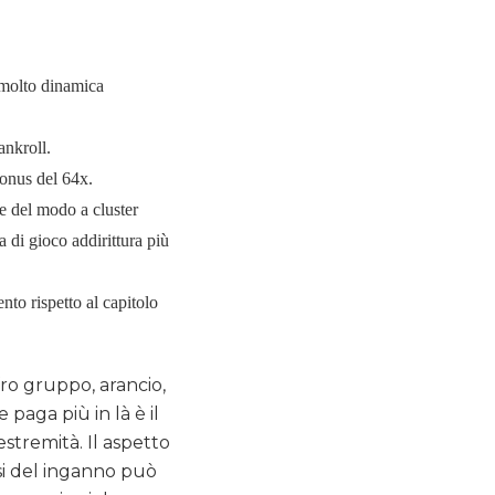
IKE
e molto dinamica
ankroll.
bonus del 64x.
e del modo a cluster
a di gioco addirittura più
to rispetto al capitolo
fro gruppo, arancio,
 paga più in là è il
tremità. Il aspetto
asi del inganno può