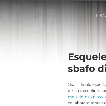
PRO
Esquele
sbafo d
Giulia RinaldiEspert
dei casinò online, co
esqueleto explosivo
collaborato sopra az