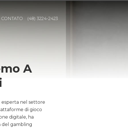
CONTATO
(48) 3224-2423
Demo A
i
 esperta nel settore
piattaforme di gioco
one digitale, ha
ia del gambling