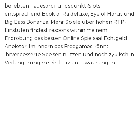
beliebten Tagesordnungspunkt-Slots
entsprechend Book of Ra deluxe, Eye of Horus und
Big Bass Bonanza. Mehr Spiele über hohen RTP-
Einstufen findest respons within meinem
Erprobung das besten Online Spielsaal Echtgeld
Anbieter. Im innern das Freegames könnt
ihrverbesserte Speisen nutzen und noch zyklisch in
Verlängerungen sein herz an etwas hängen.
Bonus:
Freispiele
abzüglich