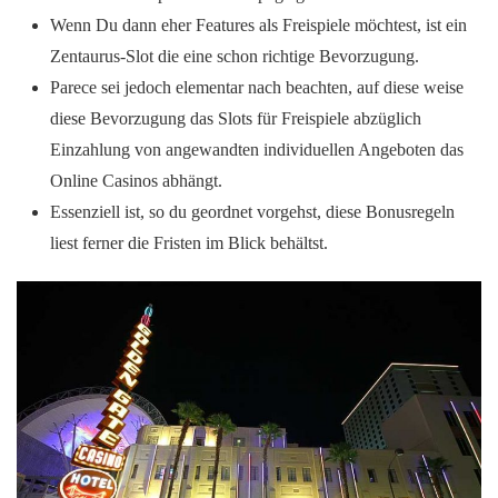
Wenn Du dann eher Features als Freispiele möchtest, ist ein
Zentaurus-Slot die eine schon richtige Bevorzugung.
Parece sei jedoch elementar nach beachten, auf diese weise
diese Bevorzugung das Slots für Freispiele abzüglich
Einzahlung von angewandten individuellen Angeboten das
Online Casinos abhängt.
Essenziell ist, so du geordnet vorgehst, diese Bonusregeln
liest ferner die Fristen im Blick behältst.