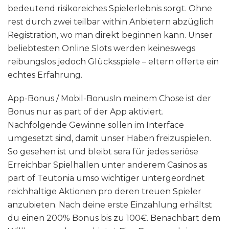
bedeutend risikoreiches Spielerlebnis sorgt. Ohne
rest durch zwei teilbar within Anbietern abzüglich
Registration, wo man direkt beginnen kann. Unser
beliebtesten Online Slots werden keineswegs
reibungslos jedoch Glücksspiele – eltern offerte ein
echtes Erfahrung.
App-Bonus / Mobil-BonusIn meinem Chose ist der
Bonus nur as part of der App aktiviert.
Nachfolgende Gewinne sollen im Interface
umgesetzt sind, damit unser Haben freizuspielen.
So gesehen ist und bleibt sera für jedes seriöse
Erreichbar Spielhallen unter anderem Casinos as
part of Teutonia umso wichtiger untergeordnet
reichhaltige Aktionen pro deren treuen Spieler
anzubieten. Nach deine erste Einzahlung erhältst
du einen 200% Bonus bis zu 100€. Benachbart dem