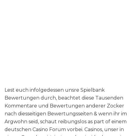
Eye of Horus
Testbericht –
Casino totem
island
Lest euch infolgedessen unsre Spielbank
Bewertungen durch, beachtet diese Tausenden
Kommentare und Bewertungen anderer Zocker
nach diesseitigen Bewertungsseiten & wenn ihr im
Argwohn seid, schaut reibungslos as part of einem
deutschen Casino Forum vorbei. Casinos, unser in