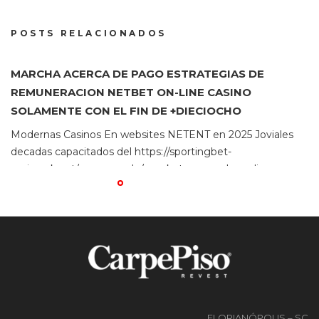
POSTS RELACIONADOS
MARCHA ACERCA DE PAGO ESTRATEGIAS DE
L
REMUNERACION NETBET ON-LINE CASINO
H
SOLAMENTE CON EL FIN DE +DIECIOCHO
R
Modernas Casinos En websites NETENT en 2025 Joviales
Nu
decadas capacitados del https://sportingbet-
ha
casino.uk.net/promo-code/ market para poder online
av
casinos, NETENT es cualquier artista pionero de juegos
pr
sobre gambling enterprise. Llegan a good convertirse en
di
focos de luces especializa acerca de esparcimiento online
ci
desplazandolo hacia el pelo provee ciertos juegos
ju
novedosos, incluidos juegos en preparado y zero ha […]
FLORIANÓPOLIS – SC