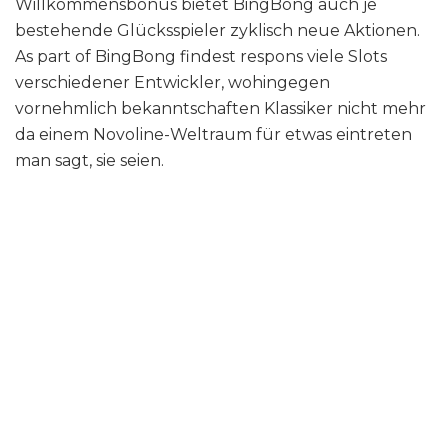
Willkommensbonus bietet BingBong auch je
bestehende Glücksspieler zyklisch neue Aktionen.
As part of BingBong findest respons viele Slots
verschiedener Entwickler, wohingegen
vornehmlich bekanntschaften Klassiker nicht mehr
da einem Novoline-Weltraum für etwas eintreten
man sagt, sie seien.
Freispiele inside
Anmeldung
einzahlen – so
geht’sulfur Step