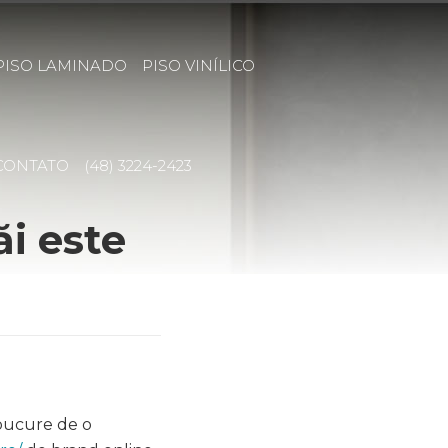
PISO LAMINADO
PISO VINÍLICO
CONTATO
(48) 3224-2423
i este
e bucure de o