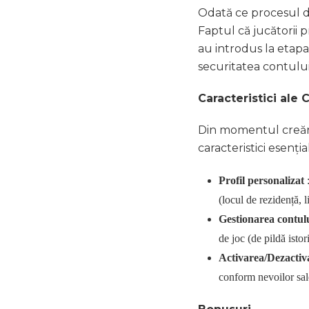
Odată ce procesul de 
Faptul că jucătorii 
au introdus la etap
securitatea contului
Caracteristici ale 
Din momentul creării
caracteristici esenț
Profil personalizat
(locul de rezidență, l
Gestionarea contul
de joc (de pildă istor
Activarea/Dezactiv
conform nevoilor sale