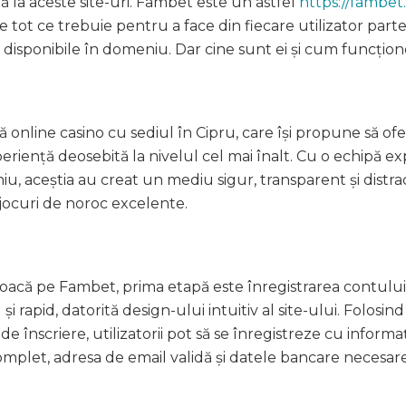
 la aceste site-uri. Fambet este un astfel
https://fambet.
e tot ce trebuie pentru a face din fiecare utilizator parte
disponibile în domeniu. Dar cine sunt ei și cum funcțio
online casino cu sediul în Cipru, care își propune să ofe
riență deosebită la nivelul cel mai înalt. Cu o echipă ex
, aceștia au creat un mediu sigur, transparent și distract
jocuri de noroc excelente.
joacă pe Fambet, prima etapă este înregistrarea contului
 și rapid, datorită design-ului intuitiv al site-ului. Folosi
de înscriere, utilizatorii pot să se înregistreze cu informa
let, adresa de email validă și datele bancare necesar