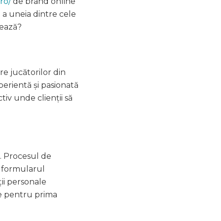
ro/
de brand online
 a uneia dintre cele
nează?
re jucătorilor din
perientă și pasionată
iv unde clienții să
. Procesul de
nd formularul
ții personale
e pentru prima