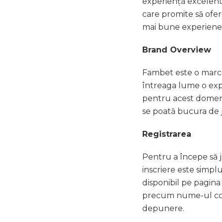
experiență excelentă
care promite să ofer
mai bune experiene 
Brand Overview
Fambet este o marcă 
întreaga lume o expe
pentru acest domeniu
se poată bucura de 
Registrarea
Pentru a începe să 
inscriere este simplu
disponibil pe pagina 
precum nume-ul comp
depunere.