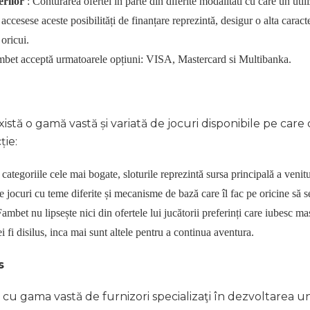
erilor
: Conturarea ofertei în parte din diferite modalitati cu care un utili
 accesese aceste posibilități de finanțare reprezintă, desigur o alta caract
 oricui.
mbet acceptă urmatoarele opțiuni: VISA, Mastercard si Multibanka.
tă o gamă vastă și variată de jocuri disponibile pe care cl
ție:
 categoriile cele mai bogate, sloturile reprezintă sursa principală a venitur
e jocuri cu teme diferite și mecanisme de bază care îl fac pe oricine să 
Fambet nu lipsește nici din ofertele lui jucătorii preferinți care iubesc m
 fi disilus, inca mai sunt altele pentru a continua aventura.
s
 cu gama vastă de furnizori specializaţi în dezvoltarea u