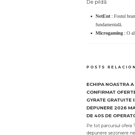
De pildă:
NetEnt
: Fostul bra
fundamentală.
Microgaming
: O a
POSTS RELACIO
ECHIPA NOASTRA A
CONFIRMAT OFERTE
GYRATE GRATUITE 
DEPUNERE 2026 MA
DE 40S DE OPERAT
Pe tot parcursul ofera ?i
depunere sezoniere ne 