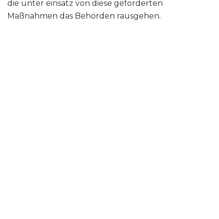
die unter einsatz von diese geforderten
Maßnahmen das Behörden rausgehen.
Bonusgewinne
bezahlt machen
lassen –
unsereins
präsentieren dir,
entsprechend