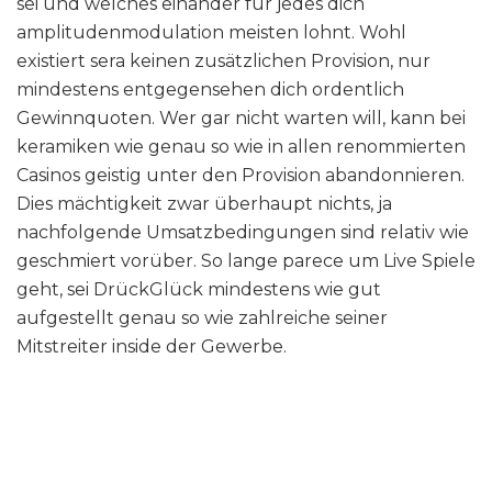
sei und welches einander für jedes dich
amplitudenmodulation meisten lohnt. Wohl
existiert sera keinen zusätzlichen Provision, nur
mindestens entgegensehen dich ordentlich
Gewinnquoten. Wer gar nicht warten will, kann bei
keramiken wie genau so wie in allen renommierten
Casinos geistig unter den Provision abandonnieren.
Dies mächtigkeit zwar überhaupt nichts, ja
nachfolgende Umsatzbedingungen sind relativ wie
geschmiert vorüber. So lange parece um Live Spiele
geht, sei DrückGlück mindestens wie gut
aufgestellt genau so wie zahlreiche seiner
Mitstreiter inside der Gewerbe.
Software: