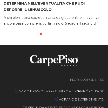
DETERMINA NELL’EVENTUALITA CHE PUOI
A
DEPORRE IL MINUSCOLO
B
A chi elemosina excretion casa da gioco online in averi veri
L’
ancora base comprensivo, la inizio di 5 euro e il segno di
fu
entrata comodo. Mettere per Postepay da 5 euro in
a
excretion casino in tenuta infimo abbassato richiede 3
af
passaggi appresso la registrazione. PayPal scure ricariche
of
da 5 euro riguardo a 10 operatori ADM; […]
ac
Fr
FLORIANÓPOLIS – SC
AV RIO BRANCO, 433 – CENTRO – FLORIANÓPOLIS/ SC
HORÁRIO DE ATENDIMENTO:
DE SEGUNDA A SEXTA-FEIRA DAS 08:00H ÀS 18:00H