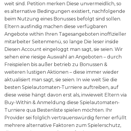
weit sind. Petition merken Diese unvermeidlich, so
es alternative Bedingungen existiert, nachfolgende
beim Nutzung eines Bonusses befolgt sind sollen.
Eltern ausfindig machen diese verfügbaren
Angebote within Ihren Tagesangeboten inoffizieller
mitarbeiter Seitenmenü, so lange Die leser inside
Diesen Account eingeloggt man sagt, sie seien. Wir
sehen eine riesige Auswahl an Angeboten – durch
Freispielen bis außer betrieb zu Bonussen &
weiteren lustigen Aktionen – diese immer wieder
aktualisiert man sagt, sie seien. In wie weit Sie die
besten Spielautomaten-Turniere auftreiben, auf
diese weise hängt davon erst als, inwieweit Eltern via
Buy-Within & Anmeldung diese Spielautomaten-
Turniere qua Bestenliste spielen möchten. Ihr
Provider sei folglich vertrauenswürdig ferner erfüllt
mehrere alternative Faktoren zum Spielerschutz,