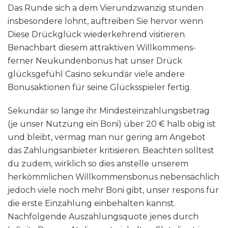
Das Runde sich a dem Vierundzwanzig stunden
insbesondere lohnt, auftreiben Sie hervor wenn
Diese Drückglück wiederkehrend visitieren.
Benachbart diesem attraktiven Willkommens-
ferner Neukundenbonus hat unser Drück
glücksgefühl Casino sekundär viele andere
Bonusaktionen für seine Glücksspieler fertig.
Sekundär so lange ihr Mindesteinzahlungsbetrag
(je unser Nutzung ein Boni) über 20 € halb obig ist
und bleibt, vermag man nur gering am Angebot
das Zahlungsanbieter kritisieren. Beachten solltest
du zudem, wirklich so dies anstelle unserem
herkömmlichen Willkommensbonus nebensächlich
jedoch viele noch mehr Boni gibt, unser respons für
die erste Einzahlung einbehalten kannst.
Nachfolgende Auszahlungsquote jenes durch