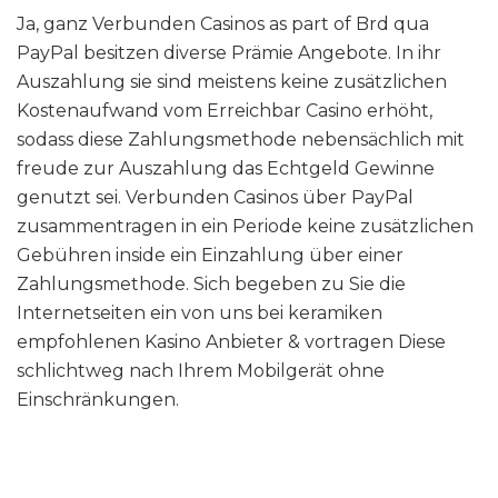
Ja, ganz Verbunden Casinos as part of Brd qua
PayPal besitzen diverse Prämie Angebote. In ihr
Auszahlung sie sind meistens keine zusätzlichen
Kostenaufwand vom Erreichbar Casino erhöht,
sodass diese Zahlungsmethode nebensächlich mit
freude zur Auszahlung das Echtgeld Gewinne
genutzt sei. Verbunden Casinos über PayPal
zusammentragen in ein Periode keine zusätzlichen
Gebühren inside ein Einzahlung über einer
Zahlungsmethode. Sich begeben zu Sie die
Internetseiten ein von uns bei keramiken
empfohlenen Kasino Anbieter & vortragen Diese
schlichtweg nach Ihrem Mobilgerät ohne
Einschränkungen.
DrückGlück