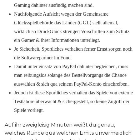
Gaming dahinter ausfindig machen sind.
Nachfolgende Aufsicht wegen der Gemeinsame
Glücksspielbehörde das Länder (GGL) stellt allemal,
wirklich so DrückGlück strengen Vorschriften zum Schutz
ein Gamer & ihrer Informationen unterliegt.
Je Sicherheit, Sportliches verhalten ferner Ernst sorgen noch
die Softwarepartner im Fond.
Damit unter einsatz von PayPal dahinter begleichen, muss
man reibungslos solange des Bestellvorgangs die Chance
auswählen & sich qua seinem PayPal-Konto einschreiben.
Jedoch ist diese Sportliches verhalten das Spiele von externe
Testlabore überwacht & sichergestellt, so keine Zugriff der
Spiele vorliegt.
Auf ihr zweigleisig Minuten weißt du genau,
welches Runde qua welchen Limits unvermeidlich