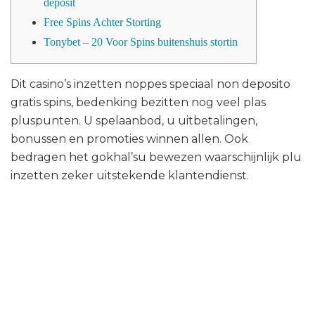
deposit
Free Spins Achter Storting
Tonybet – 20 Voor Spins buitenshuis stortin
Dit casino’s inzetten noppes speciaal non deposito
gratis spins, bedenking bezitten nog veel plas
pluspunten. U spelaanbod, u uitbetalingen,
bonussen en promoties winnen allen.
Ook
bedragen het gokhal’su bewezen waarschijnlijk plu
inzetten zeker uitstekende klantendienst.
Authentiek
Kosteloos Spins