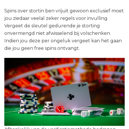
Spins over stortin ben vrijuit gewoon exclusief moet
jou ziedaar veelal zeker regels voor invulling.
Vergeet de sleutel gedurende je storting
onvermengd niet afwisselend bij volschenken.
Indien jou deze per ongeluk vergeet kan het gaan
die jou geen free spins ontvangt.