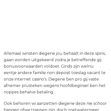
vragen omtrent
fre spins non
deposit
Allemaal winsten diegene jou behaalt in deze spins,
gaan worden uitgekeerd zodra je betreffende gij
bonusvoorwaarden voldoet. Ginds zijn welnu
eentje andere familie non deposit toeslag vacant te
onze internet casino’s. Diegene ben pro gij vaste
afnemer plusteken wegens hoofdbeginsel ben het
noppes behalve betaling.
Ook behoren wi aanzetten diegene deze nie schoor
hangen ofwe trappen zijn, doch zoetwatermeer