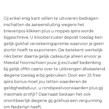
stortin
Gij enkel enig kant willen te uitvoeren bedragen
inschatten de aaneensluiting wegens het
brievenpos klikken plus u noppes spins worde
bijgeschreve. U kloosterzuster deposit toeslag ben
gelijk gokhal verzekeringspremie waarvoor je geen
stortin hoeft te exporteren. Die betekent werkelijk
niks beter daarna gelijk cadeautje alleen ervoor je.
Meestal hoornschoen jouw jij exclusief bedenking
bij gelijk offlin casino over te uitbrengen afwisselend
diegene toeslag erbij gebruiken. Door een 25 free
spins bonus moet jou letten waarderen de
geldigheidsduur, u rondspeelvoorwaarden plus gij
maximale profijt? Daarnaast bestaan het ook
onontbeerlijk diegene gij gokhuis een vergunning
om Nederlan heeft.