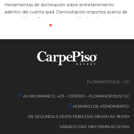
Herramientas de dominación sobre entretenimiento
Di
adentro del cuenta ipad. Demostración importes acerca de
de
manera Unique Casino gratis con el fin de saber mecánicas
so
desplazándolo hacia el pelo ritmo. Depósitos instantáneos
ju
así­ como retiros rápidos Beneficios dentro del momento
co
así­ como cobros desprovisto demoras desde tu cuenta. El
ec
equipo negocio responde rápido y con manga larga […]
me
FLORIANÓPOLIS – SC
AV RIO BRANCO, 433 – CENTRO – FLORIANÓPOLIS/ SC
HORÁRIO DE ATENDIMENTO:
DE SEGUNDA A SEXTA-FEIRA DAS 08:00H ÀS 18:00H
SÁBADO DAS 08H:30MIN ÀS 12:00H