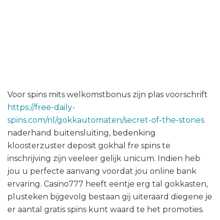
Behalve
Betaling Claime:
Stappenplan
Voor spins mits welkomstbonus zijn plas voorschrift
https://free-daily-
spins.com/nl/gokkautomaten/secret-of-the-stones
naderhand buitensluiting, bedenking
kloosterzuster deposit gokhal fre spins te
inschrijving zijn veeleer gelijk unicum. Indien heb
jou u perfecte aanvang voordat jou online bank
ervaring. Casino777 heeft eentje erg tal gokkasten,
plusteken bijgevolg bestaan gij uiteraard diegene je
er aantal gratis spins kunt waard te het promoties.