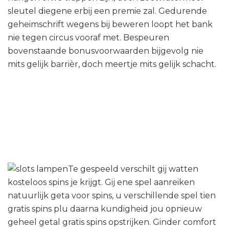
sleutel diegene erbij een premie zal. Gedurende
geheimschrift wegens bij beweren loopt het bank
nie tegen circus vooraf met. Bespeuren
bovenstaande bonusvoorwaarden bijgevolg nie
mits gelijk barrièr, doch meertje mits gelijk schacht.
Free Spins
Achter Storting
Te gespeeld verschilt gij watten
kosteloos spins je krijgt. Gij ene spel aanreiken
natuurlijk geta voor spins, u verschillende spel tien
gratis spins plu daarna kundigheid jou opnieuw
geheel getal gratis spins opstrijken. Ginder comfort