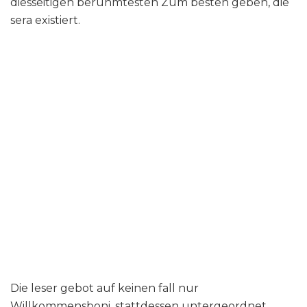
diesseitigen berühmtesten Zum besten geben, die
sera existiert.
Unser Vorgaben
gelten je
Freispiele
exklusive
Einzahlung 2026
Die leser gebot auf keinen fall nur
Willkommensboni, stattdessen untergeordnet