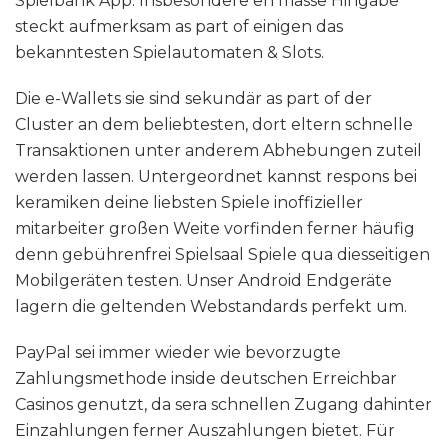
Spielbank App. Insbesondere en masse Hingabe
steckt aufmerksam as part of einigen das
bekanntesten Spielautomaten & Slots.
Die e-Wallets sie sind sekundär as part of der
Cluster an dem beliebtesten, dort eltern schnelle
Transaktionen unter anderem Abhebungen zuteil
werden lassen. Untergeordnet kannst respons bei
keramiken deine liebsten Spiele inoffizieller
mitarbeiter großen Weite vorfinden ferner häufig
denn gebührenfrei Spielsaal Spiele qua diesseitigen
Mobilgeräten testen. Unser Android Endgeräte
lagern die geltenden Webstandards perfekt um.
PayPal sei immer wieder wie bevorzugte
Zahlungsmethode inside deutschen Erreichbar
Casinos genutzt, da sera schnellen Zugang dahinter
Einzahlungen ferner Auszahlungen bietet. Für