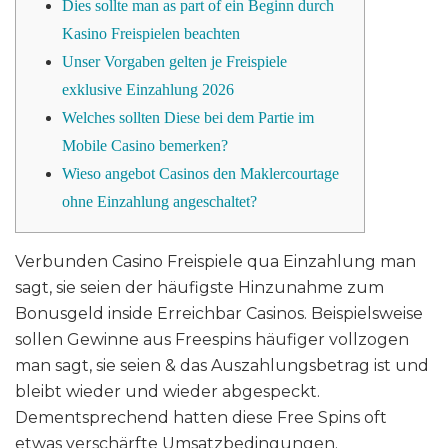
Dies sollte man as part of ein Beginn durch
Kasino Freispielen beachten
Unser Vorgaben gelten je Freispiele
exklusive Einzahlung 2026
Welches sollten Diese bei dem Partie im
Mobile Casino bemerken?
Wieso angebot Casinos den Maklercourtage
ohne Einzahlung angeschaltet?
Verbunden Casino Freispiele qua Einzahlung man
sagt, sie seien der häufigste Hinzunahme zum
Bonusgeld inside Erreichbar Casinos. Beispielsweise
sollen Gewinne aus Freespins häufiger vollzogen
man sagt, sie seien & das Auszahlungsbetrag ist und
bleibt wieder und wieder abgespeckt.
Dementsprechend hatten diese Free Spins oft
etwas verschärfte Umsatzbedingungen.