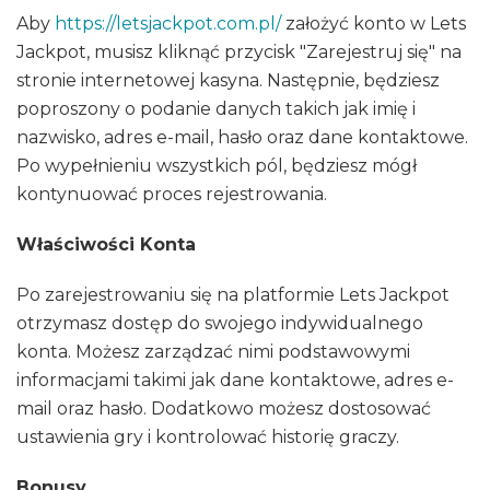
Aby
https://letsjackpot.com.pl/
założyć konto w Lets
Jackpot, musisz kliknąć przycisk "Zarejestruj się" na
stronie internetowej kasyna. Następnie, będziesz
poproszony o podanie danych takich jak imię i
nazwisko, adres e-mail, hasło oraz dane kontaktowe.
Po wypełnieniu wszystkich pól, będziesz mógł
kontynuować proces rejestrowania.
Właściwości Konta
Po zarejestrowaniu się na platformie Lets Jackpot
otrzymasz dostęp do swojego indywidualnego
konta. Możesz zarządzać nimi podstawowymi
informacjami takimi jak dane kontaktowe, adres e-
mail oraz hasło. Dodatkowo możesz dostosować
ustawienia gry i kontrolować historię graczy.
Bonusy