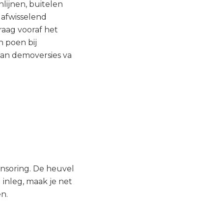
lijnen, buitelen
 afwisselend
raag vooraf het
n poen bij
 van demoversies va
ots
nsoring. De heuvel
 inleg, maak je net
n.