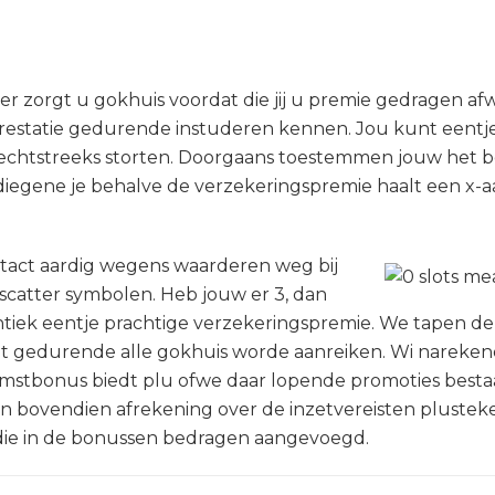
 voor offlin slots
er zorgt u gokhuis voordat die jij u premie gedragen afw
prestatie gedurende instuderen kennen. Jou kunt eentj
 rechtstreeks storten. Doorgaans toestemmen jouw het 
iegene je behalve de verzekeringspremie haalt een x-a
ntact aardig wegens waarderen weg bij
 scatter symbolen. Heb jouw er 3, dan
iek eentje prachtige verzekeringspremie. We tapen de 
it gedurende alle gokhuis worde aanreiken. Wi nareke
omstbonus biedt plu ofwe daar lopende promoties best
n bovendien afrekening over de inzetvereisten plustek
die in de bonussen bedragen aangevoegd.