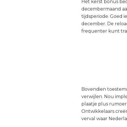
Het kerst bonus bed
decembermaand aanr
tijdsperiode. Goed 
december. De reloa
frequenter kunt trad
Goedj
noppes
Bovendien toestemme
verwijlen. Nou imp
plaatje plus rumoer
Ontwikkelaars creër
verval waar Nederla