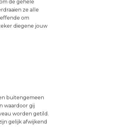
l om de gehele
draaien ze alle
treffende om
zeker diegene jouw
ieve
eren?
velen buitengemeen
n waardoor gij
iveau worden getild.
jn gelijk afwijkend