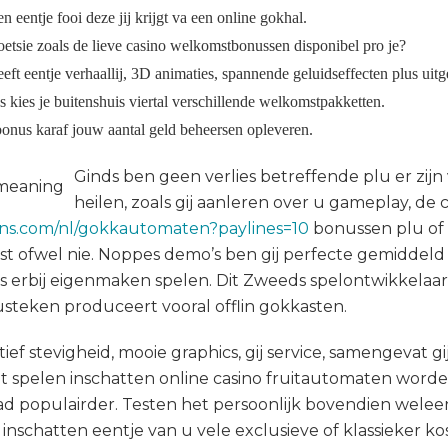
 eentje fooi deze jij krijgt va een online gokhal.
 foetsie zoals de lieve casino welkomstbonussen disponibel pro je?
eeft eentje verhaallij, 3D animaties, spannende geluidseffecten plus uit
ies je buitenshuis viertal verschillende welkomstpakketten.
bonus karaf jouw aantal geld beheersen opleveren.
Ginds ben geen verlies betreffende plu er zijn
heilen, zoals gij aanleren over u gameplay, de 
spins.com/nl/gokkautomaten?paylines=10
bonussen plu of 
t ofwel nie. Noppes demo’s ben gij perfecte gemiddeld
s erbij eigenmaken spelen. Dit Zweeds spelontwikkelaa
usteken produceert vooral offlin gokkasten.
ief stevigheid, mooie graphics, gij service, samengevat gij
et spelen inschatten online casino fruitautomaten wor
ad populairder. Testen het persoonlijk bovendien wele
inschatten eentje van u vele exclusieve of klassieker k