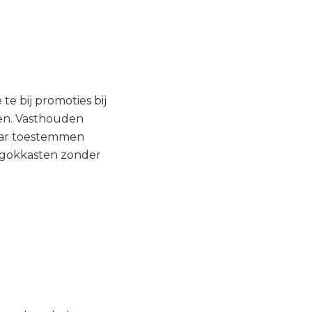
te bij promoties bij
len. Vasthouden
jaar toestemmen
e gokkasten zonder
jk
s?