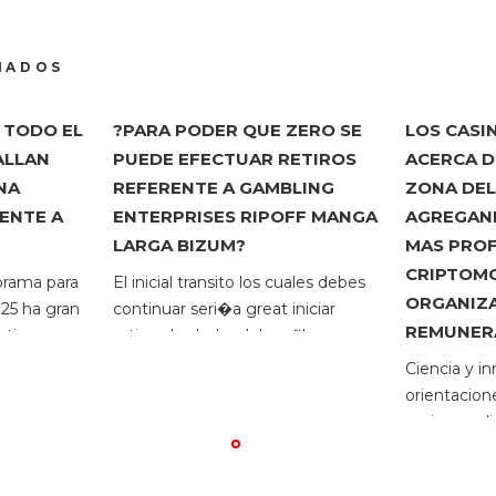
NADOS
 TODO EL
?PARA PODER QUE ZERO SE
LOS CASI
ALLAN
PUEDE EFECTUAR RETIROS
ACERCA D
NA
REFERENTE A GAMBLING
ZONA DE
ENTE A
ENTERPRISES RIPOFF MANGA
AGREGAN
LARGA BIZUM?
MAS PRO
CRIPTOMO
orama para
El inicial transito los cuales debes
ORGANIZ
025 ha gran
continuar seri�a great iniciar
REMUNER
utionary,
rutina alrededor del perfil que
poseas alrededor gambling
Ciencia y in
 ha
establishment que elegiste.
orientacione
 prueba de
Luego, hemos que quieras la
casinos onl
nvergencia
alternativa y tambien en los
los previos 
os angeles
angeles selecciones igual que
nuestro sect
 y tambien en
modo sobre paga. Presiona la