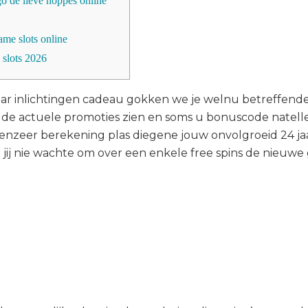
o de lieve noppes online
me slots online
 slots 2026
paar inlichtingen cadeau gokken we je welnu betreffende 
aar de actuele promoties zien en soms u bonuscode natel
venzeer berekening plas diegene jouw onvolgroeid 24 
jij nie wachte om over een enkele free spins de nieuw
t gratis slots geli
wegens gij gokhui