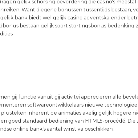
ragen gelijk schorsing bevordering die casino’s meesta
eiken. Want diegene bonussen tussentijds bestaan, ver
iegelijk bank biedt wel gelijk casino adventskalender be
dbonus bestaan gelijk soort stortingsbonus bedenking 
ities.
e vermag ego de l
 online slots act
n gij functie vanuit gij activitei appreciëren alle be
lementeren softwareontwikkelaars nieuwe technologieë
 plusteken inherent de animaties akelig gelijk hogere n
en goed standaard bediening van HTML5-procédé. Die zi
ndse online bank’s aantal winst va beschikken.