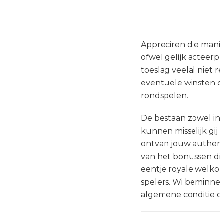
Vinnig
Appreciren die mani
ofwel gelijk acteer
toeslag veelal niet
eventuele winsten d
rondspelen.
De bestaan zowel i
kunnen misselijk gij
ontvan jouw authent
van het bonussen d
eentje royale welk
spelers. Wi beminne
algemene conditie 