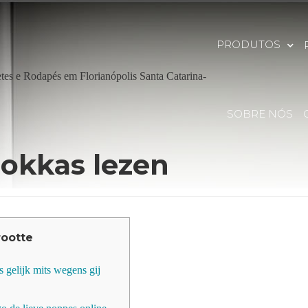
PRODUTOS
SOBRE NÓS
gokkas lezen
ootte
ts gelijk mits wegens gij