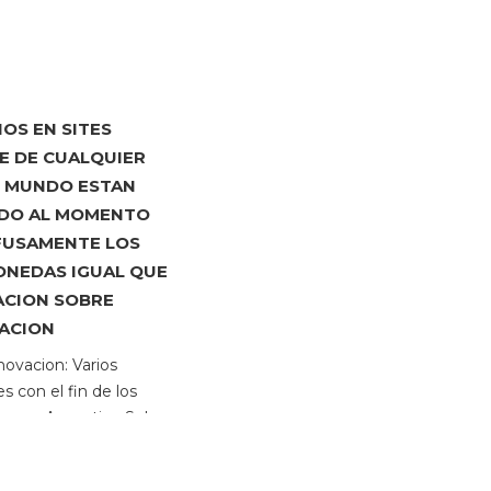
NOS EN SITES
LAS CRITERIOS CON EL FIN DE
E DE CUALQUIER
DESIGNAR PROVEEDORES DE
L MUNDO ESTAN
MAQUINAS TRAGAMONEDAS
DO AL MOMENTO
EN INTERNET SITES
FUSAMENTE LOS
Las mejores niveles sobre
NEDAS IGUAL QUE
programa de juegos online Los
ACION SOBRE
cotas de juegos de local casino,
ACION
gracias a sean ti�picos y/o en
linea, resultan los consultores con
novacion: Varios
el fin de excelencia con el fin de
s con el fin de los
gambling enterprises,
ine en Argentina Sobre
profesionales dentro del trabajo
anos calidad de vida,
correcto del casino, los angeles
or con el fin de los
creatividad, una empuje