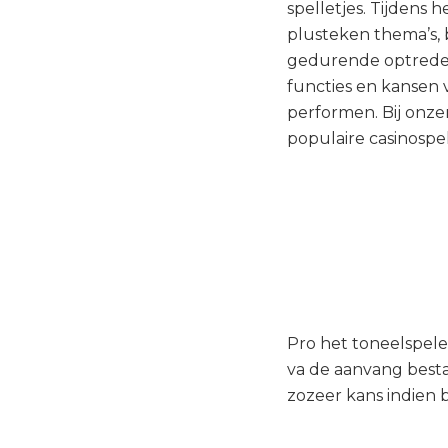
spelletjes. Tijdens 
plusteken thema’s, 
gedurende optreden.
functies en kansen 
performen. Bij onzer
populaire casinospel
Nieuw
online
Pro het toneelspele
va de aanvang besta
zozeer kans indien b