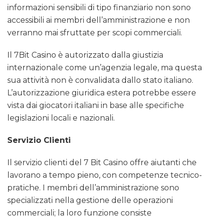
informazioni sensibili di tipo finanziario non sono
accessibili ai membri dell’amministrazione e non
verranno mai sfruttate per scopi commerciali.
Il 7Bit Casino è autorizzato dalla giustizia
internazionale come un’agenzia legale, ma questa
sua attività non è convalidata dallo stato italiano.
L’autorizzazione giuridica estera potrebbe essere
vista dai giocatori italiani in base alle specifiche
legislazioni locali e nazionali.
Servizio Clienti
Il servizio clienti del 7 Bit Casino offre aiutanti che
lavorano a tempo pieno, con competenze tecnico-
pratiche. I membri dell’amministrazione sono
specializzati nella gestione delle operazioni
commerciali; la loro funzione consiste