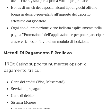
utente che registra per la prima volta il proprio account.
Bonus di match dei depositi: alcuni tipi di giochi offrono
bonus in denaro equivalenti all’importo del deposito
effettuato dal giocatore.
Ogni tipo di promozione viene indicata esplicitamente nella
pagina "Promozioni" dell’applicazione e per poter partecipare
a esse è richiesto l’invio di un modulo di iscrizione.
Metodi Di Pagamento E Prelievo
Il 7Bit Casino supporta numerose opzioni di
pagamento, tra cui:
Carte dei crediti (Visa, Mastercard)
Servizi di prepagati
Carte di debito
Sistema Monero