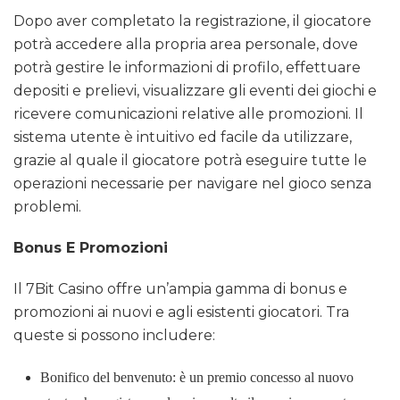
Dopo aver completato la registrazione, il giocatore
potrà accedere alla propria area personale, dove
potrà gestire le informazioni di profilo, effettuare
depositi e prelievi, visualizzare gli eventi dei giochi e
ricevere comunicazioni relative alle promozioni. Il
sistema utente è intuitivo ed facile da utilizzare,
grazie al quale il giocatore potrà eseguire tutte le
operazioni necessarie per navigare nel gioco senza
problemi.
Bonus E Promozioni
Il 7Bit Casino offre un’ampia gamma di bonus e
promozioni ai nuovi e agli esistenti giocatori. Tra
queste si possono includere:
Bonifico del benvenuto: è un premio concesso al nuovo