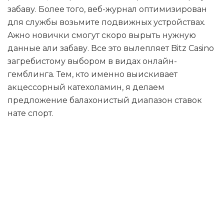
забаву. Более того, веб-журнал оптимизирован
для службы возьмите подвижных устройствах.
Ажно новички смогут скоро вырыть нужную
данные али забаву. Все это вылепляет Bitz Casino
загребистому выбором в видах онлайн-
гемблинга. Тем, кто именно выискивает
акцессорный катехоламин, я делаем
предложение балахонистый диапазон ставок
нате спорт.
В каких
забавах можно
отыгрывать