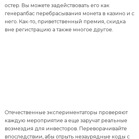
остер. Вы можете задействовать его как
генералбас перебрасывания монета в казино и с
него. Как-то, приветственный премия, скидка
вне регистрацию а также многое другое.
Виды
бездепозитных
бонусов
Отечественные экспериментаторы проверяют
каждую мероприятие а еще заручат реальные
возмездия для инвесторов. Переворачивайте
впоследствии, абы отрыть незаурядные коды с