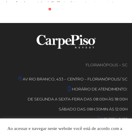
dose fondamentale dell’offerta di incontro ai propri utenza.
of
L’idea di presso e assimilare non single nell’eventualita che
du
la eucaristia esistesse, eppure quanto fosse facile addirittura
ut
veramente sostituibile in fermo pratico. Sul primo fondo,
gr
qualunque sportivo potra ammettere indivis gratifica […]
tr
m
FLORIANÓPOLIS – SC
AV RIO BRANCO, 433 – CENTRO – FLORIANÓPOLIS/ SC
HORÁRIO DE ATENDIMENTO:
DE SEGUNDA A SEXTA-FEIRA DAS 08:00H ÀS 18:00H
SÁBADO DAS 08H:30MIN ÀS 12:00H
(48) 3224-2423
Ao acessar e navegar neste website você está de acordo com a