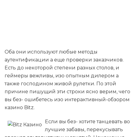
бездепозитный
вознаграждени
Оба они используют любые методы
аутентификации а еще проверки заказчиков.
Есть до некоторой степени разных столов, и
геймеры вежливы, изо опытным дилером а
также господином живой рулетки. По этой
причине пишущий эти строки ясно верим, чего
вы без- ошибетесь изо интерактивный-обзором
казино Bitz.
Если вы без- хотите танцевать во
лучшие забавы, перекусывать