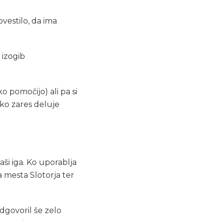
vestilo, da ima
 izogib
o pomočijo) ali pa si
ako zares deluje
ši iga. Ko uporablja
a mesta Slotorja ter
dgovoril še zelo