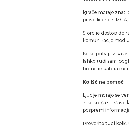
Igrače morajo znati 
pravo licence (MGA)
Sloro je dostop do r
komunikacije med up
Ko se prihaja v kasiy
lahko tudi sami pogl
brend in katera mer
Koliščina pomoči
Ljudje morajo se vem
in se sreča s težavo
pospremi informacij
Preverite tudi količ