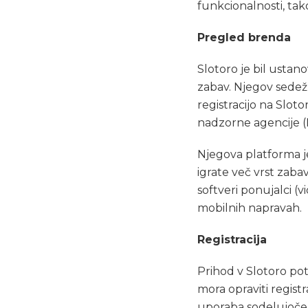
funkcionalnosti, tak
Pregled brenda
Slotoro je bil ustan
zabav. Njegov sedež 
registracijo na Slotor
nadzorne agencije (M
Njegova platforma je
igrate več vrst zabav
softveri ponujalci (v
mobilnih napravah.
Registracija
Prihod v Slotoro po
mora opraviti registr
uporaba sodelujoče