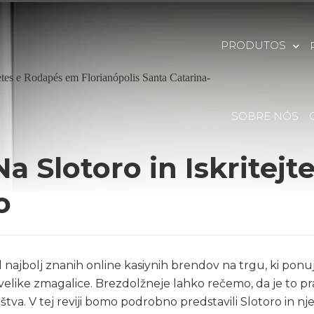
PRODUTOS
SOBRE NÓS
Na Slotoro in Iskritejt
o
d najbolj znanih online kasiynih brendov na trgu, ki po
elike zmagalice. Brezdolžneje lahko rečemo, da je to p
ištva. V tej reviji bomo podrobno predstavili Slotoro in n