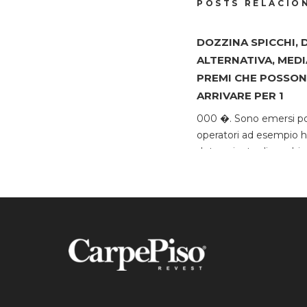
POSTS RELACIO
DOZZINA SPICCHI, 
ALTERNATIVA, MED
PREMI CHE POSSO
ARRIVARE PER 1
000 �. Sono emersi p
operatori ad esempio 
determinato di cambia
eucaristia mediante u
fondamentale dell’offer
incontro ai propri utenz
presso e assimilare non
nell’eventualita che la 
esistesse, eppure quan
facile addirittura vera
sostituibile in fermo pra
primo fondo, qualunqu