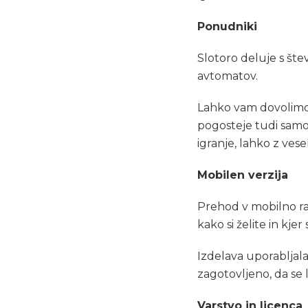
Ponudniki
Slotoro deluje s šte
avtomatov.
Lahko vam dovolimo m
pogosteje tudi samo
igranje, lahko z ves
Mobilen verzija
Prehod v mobilno razl
kako si želite in kjer s
Izdelava uporabljal
zagotovljeno, da se 
Varstvo in licenca