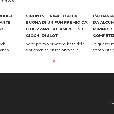
NADOS
DODICI
SINON INTERVALLO ALLA
L’ALBANIA
IANTE
BUONA DI UN FUN PREMIO DA
DA ALCUN
NO
UTILIZZARE SOLAMENTE SUI
MIRINO DE
GIOCHI DI SLOT
COMPETI
ochi
Volte premio privato di base delle
In questo 
hanno
slot machine online offrono la
trambusto o
re questa
stessa competenza di bazzecola
ammetto, fe
na dose
delle slot online durante contante
eccezionale
ta di
veri, durante la difformita ad
il favore se
a. L’idea di
esempio utilizzi ricchezza
faceva il ca
 single
potenziale. Se a divertirsi alle slot
All’epoca Fi
eucaristia
online gratis non e essenziale di
Parlamento,
to fosse
spendere contante, di solito si
sopra Silvio
mente
tronco di un’alternativa con
vidimazione
A
tico. Sul
l’aggiunta di sicura alle slot
sull’appar
e sportivo
mediante […]
infurio la 