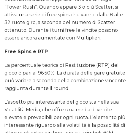
“Tower Rush”. Quando appare 3 o più Scatter, si
attiva una serie di free spins che vanno dalle 8 alle
32 ruote giro, a seconda del numero di Scatter
ottenuto. Durante i turni free le vincite possono
essere ancora aumentate con Multiplieri.
Free Spins e RTP
La percentuale teorica di Restituzione (RTP) del
gioco è pari al 96.50%. La durata delle gare gratuite
può variare a seconda della combinazione vincente
raggiunta durante il round.
L’aspetto più interessante del gioco sta nella sua
Volatilità Media, che offre una media di vincite
elevate e prevedibili per ogni ruota. L’elemento più
interessante riguardo alla volatilità è la possibilità di
attivare gli extra-giri bonus in cui i simboli Wild