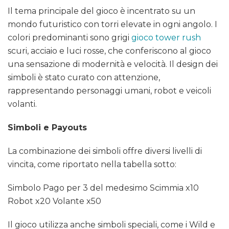
Il tema principale del gioco è incentrato su un
mondo futuristico con torri elevate in ogni angolo. I
colori predominanti sono grigi
gioco tower rush
scuri, acciaio e luci rosse, che conferiscono al gioco
una sensazione di modernità e velocità. Il design dei
simboli è stato curato con attenzione,
rappresentando personaggi umani, robot e veicoli
volanti.
Simboli e Payouts
La combinazione dei simboli offre diversi livelli di
vincita, come riportato nella tabella sotto:
Simbolo Pago per 3 del medesimo Scimmia x10
Robot x20 Volante x50
Il gioco utilizza anche simboli speciali, come i Wild e