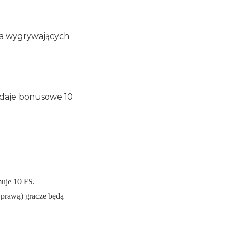
ia wygrywających
odaje bonusowe 10
muje 10 FS.
 prawą) gracze będą