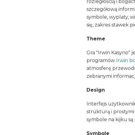
rozległością i boga
szczegółową informa
symbole, wyplaty, wi
się, zakres stawek 
Theme
Gra "Irwin Kasyno" j
programów
Irwin b
atmosferę przewodnik
zebranymi informacja
Design
Interfejs użytkowni
strukturą i prostym
symbole na kijku są
Symbole