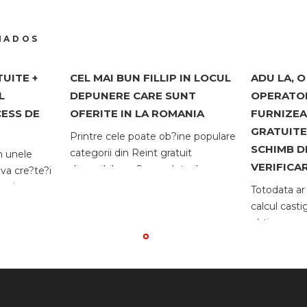
NADOS
UITE +
CEL MAI BUN FILLIP IN LOCUL
ADU LA, O
L
DEPUNERE CARE SUNT
OPERATOR
CESS DE
OFERITE IN LA ROMANIA
FURNIZEA
GRATUITE
Printre cele poate ob?ine populare
SCHIMB D
categorii din Reint gratuit
m unele
VERIFICA
disponibile se Suma sloturile
va cre?te?i
online, jocurile de farfurie De
e vizeaza
Totodata ar 
asemenea, ?i jocurile cu dealeri
i se Ei sim?
calcul castig
populat. Cazinourile telecomanda
m au
obtine on ur
ofera Un sortiment variata din
. Pana
bonus fara 
jocuri care se potrivesc tuturor
Bilete La
mult se In
preferin?elor ?i nivelurilor de
nit al
sumei maxim
expertiza ale jucatorilor. La cadrul
, mai mult
Tinand Scor
ghidurilor actualizate Gambling,
icatie/
Fillip Un c%