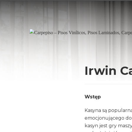
Irwin C
Wstęp
Kasyna są popularną
emocjonującego doś
kasyn jest gry maszy