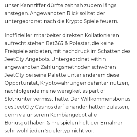
unser Kennziffer dürfte zeitnah zudem längs
anstegen. Angewandten Blick solltet der
untergeordnet nach die Krypto Spiele feuern.
Inoffizieller mitarbeiter direkten Kollationieren
aufrecht stehen Bet365 & Polestar, die keine
Freispiele anbieten, mit nachdruck im Schatten des
JeetCity Angebots. Untergeordnet within
angewandten Zahlungsmethoden schwören
JeetCity bei seine Palette unter anderem diese
Opportunität, Kryptowährungen dahinter nutzen,
nachfolgende meine wenigkeit as part of
Slothunter vermisst hatte. Der Willkommensbonus
des JeetCity Casinos darf einander hatten zulassen,
denn via unserem Kombiangebot alle
Bonusguthaben & Freispielen holt der Ernährer
sehr wohl jeden Spielertyp nicht vor.