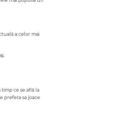
 cele mai popularuri
ctuală a celor mai
ng.
 timp ce se află la
e prefera sa joace