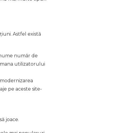
iuni. Astfel există
 anume număr de
emana utilizatorului
i modernizarea
aje pe aceste site-
să joace.