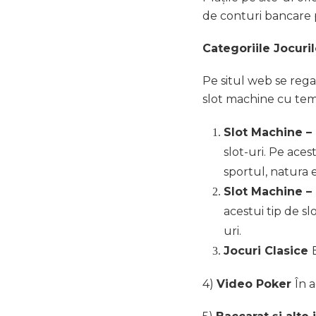
de conturi bancare p
Categoriile Jocuri
Pe situl web se regas
slot machine cu tema 
Slot Machine –
slot-uri. Pe ace
sportul, natura e
Slot Machine –
acestui tip de sl
uri.
Jocuri Clasice
4)
Video Poker
În 