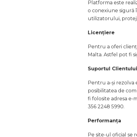
Platforma este reali
o conexiune sigură în
utilizatorului, prote
Licențiere
Pentru a oferi clienț
Malta. Astfel pot fi 
Suportul Clientulu
Pentru a-și rezolva 
posibilitatea de com
fi folosite adresa e
356 2248 5990.
Performanța
Pe site-ul oficial s