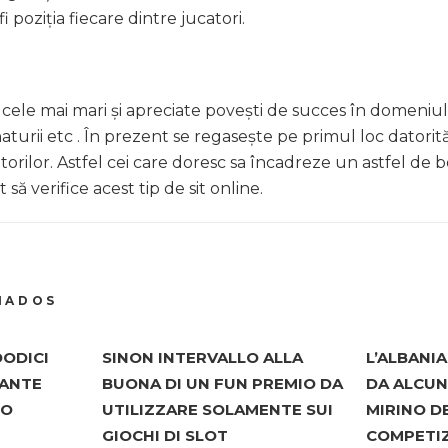
i poziția fiecare dintre jucatori.
 cele mai mari și apreciate povești de succes în domeniul
naturii etc . În prezent se regasește pe primul loc dator
atorilor. Astfel cei care doresc sa încadreze un astfel de 
să verifice acest tip de sit online.
NADOS
DODICI
SINON INTERVALLO ALLA
L’ALBANIA
IANTE
BUONA DI UN FUN PREMIO DA
DA ALCUN
NO
UTILIZZARE SOLAMENTE SUI
MIRINO DE
GIOCHI DI SLOT
COMPETI