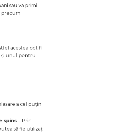
bani sau va primi
re precum
stfel acestea pot fi
i și unul pentru
plasare a cel puțin
e spins
– Prin
tea să fie utilizați