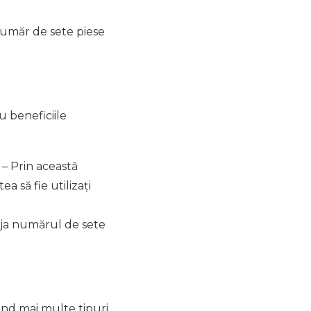
 număr de sete piese
u beneficiile
s
– Prin această
a să fie utilizați
 deja numărul de sete
osind mai multe tipuri