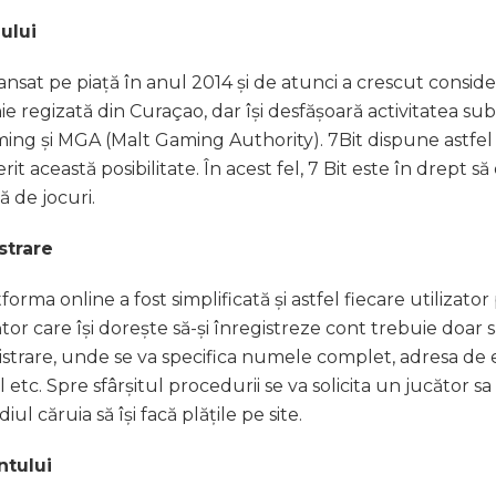
ului
lansat pe piață în anul 2014 și de atunci a crescut conside
 regizată din Curaçao, dar își desfășoară activitatea su
ng și MGA (Malt Gaming Authority). 7Bit dispune astfel
it această posibilitate. În acest fel, 7 Bit este în drept să
ă de jocuri.
strare
forma online a fost simplificată și astfel fiecare utilizat
tor care își dorește să-și înregistreze cont trebuie doar
strare, unde se va specifica numele complet, adresa de em
l etc. Spre sfârșitul procedurii se va solicita un jucător 
ul căruia să își facă plățile pe site.
ntului