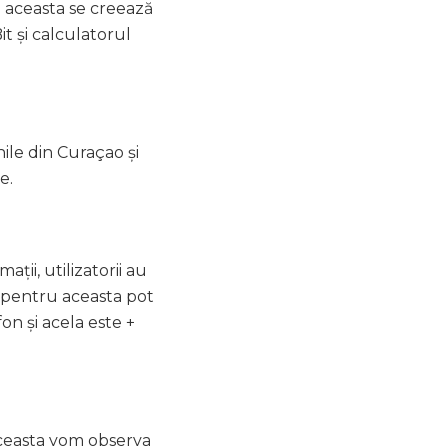
n aceasta se creează
it și calculatorul
nile din Curaçao și
e.
ii, utilizatorii au
l pentru aceasta pot
on și acela este +
 aceasta vom observa