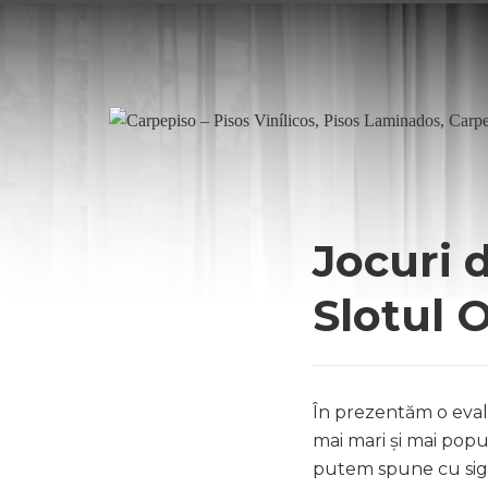
Jocuri 
Slotul 
În prezentăm o evalu
mai mari și mai popu
putem spune cu sigur