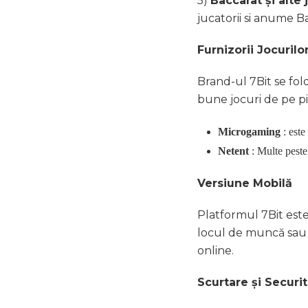
5)
Baccarat și alte
jucatorii si anume B
Furnizorii Jocurilo
Brand-ul 7Bit se fol
bune jocuri de pe 
Microgaming
: est
Netent
: Multe peste
Versiune Mobilă
Platformul 7Bit este d
locul de muncă sau a
online.
Scurtare și Securi