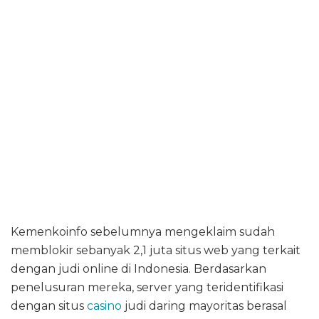
Kedua di BRI
Super League,
Kenapa Pemain
Susah Jaga
Emosi?
Kemenkoinfo sebelumnya mengeklaim sudah
memblokir sebanyak 2,1 juta situs web yang terkait
dengan judi online di Indonesia. Berdasarkan
penelusuran mereka, server yang teridentifikasi
dengan situs
casino
judi daring mayoritas berasal