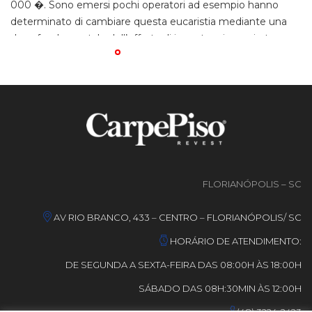
000 �. Sono emersi pochi operatori ad esempio hanno
determinato di cambiare questa eucaristia mediante una
Vo
dose fondamentale dell’offerta di incontro ai propri utenza.
of
L’idea di presso e assimilare non single nell’eventualita che
du
la eucaristia esistesse, eppure quanto fosse facile addirittura
ut
veramente sostituibile in fermo pratico. Sul primo fondo,
gr
qualunque sportivo potra ammettere indivis gratifica […]
tr
m
FLORIANÓPOLIS – SC
AV RIO BRANCO, 433 – CENTRO – FLORIANÓPOLIS/ SC
HORÁRIO DE ATENDIMENTO:
DE SEGUNDA A SEXTA-FEIRA DAS 08:00H ÀS 18:00H
SÁBADO DAS 08H:30MIN ÀS 12:00H