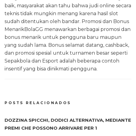
baik, masyarakat akan tahu bahwa judi online secara
teknis tidak mungkin menang karena hasil slot
sudah ditentukan oleh bandar. Promosi dan Bonus
MenarikBolaGG menawarkan berbagai promosi dan
bonus menarik untuk pengguna baru maupun
yang sudah lama. Bonus selamat datang, cashback,
dan promosi spesial untuk turnamen besar seperti
Sepakbola dan Esport adalah beberapa contoh
insentif yang bisa dinikmati pengguna.
POSTS RELACIONADOS
DOZZINA SPICCHI, DODICI ALTERNATIVA, MEDIANTE
S
PREMI CHE POSSONO ARRIVARE PER 1
P
S