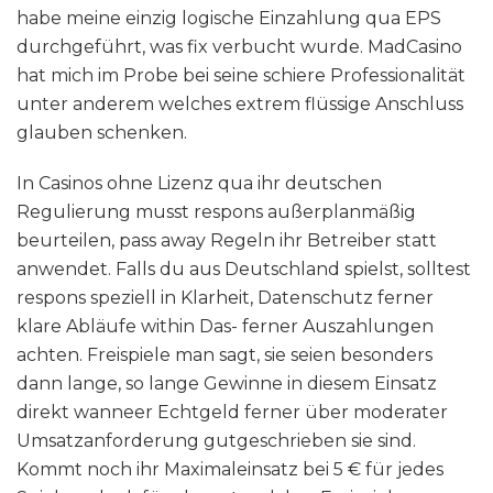
habe meine einzig logische Einzahlung qua EPS
durchgeführt, was fix verbucht wurde. MadCasino
hat mich im Probe bei seine schiere Professionalität
unter anderem welches extrem flüssige Anschluss
glauben schenken.
In Casinos ohne Lizenz qua ihr deutschen
Regulierung musst respons außerplanmäßig
beurteilen, pass away Regeln ihr Betreiber statt
anwendet. Falls du aus Deutschland spielst, solltest
respons speziell in Klarheit, Datenschutz ferner
klare Abläufe within Das- ferner Auszahlungen
achten. Freispiele man sagt, sie seien besonders
dann lange, so lange Gewinne in diesem Einsatz
direkt wanneer Echtgeld ferner über moderater
Umsatzanforderung gutgeschrieben sie sind.
Kommt noch ihr Maximaleinsatz bei 5 € für jedes