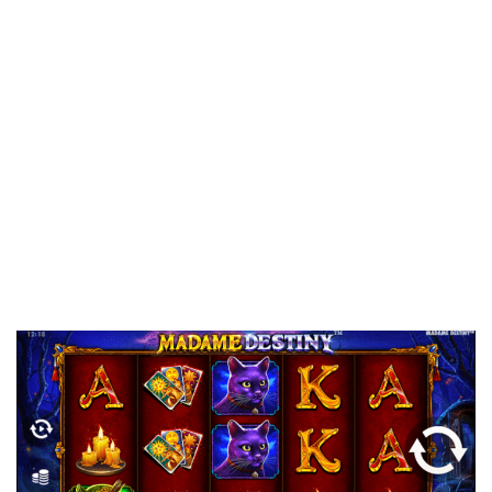
Betninja –
Direktes Online
Spielbank ohne
LUGAS über
Krypto-Bezüge