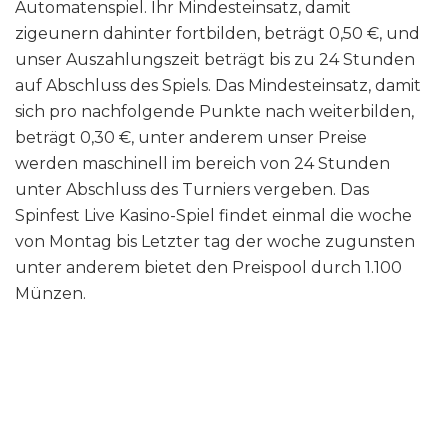
Automatenspiel. Ihr Mindesteinsatz, damit
zigeunern dahinter fortbilden, beträgt 0,50 €, und
unser Auszahlungszeit beträgt bis zu 24 Stunden
auf Abschluss des Spiels. Das Mindesteinsatz, damit
sich pro nachfolgende Punkte nach weiterbilden,
beträgt 0,30 €, unter anderem unser Preise
werden maschinell im bereich von 24 Stunden
unter Abschluss des Turniers vergeben. Das
Spinfest Live Kasino-Spiel findet einmal die woche
von Montag bis Letzter tag der woche zugunsten
unter anderem bietet den Preispool durch 1.100
Münzen.
Spielautomaten
tricks book of ra