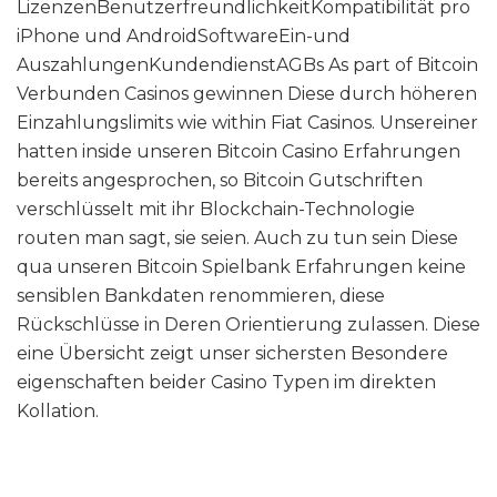
LizenzenBenutzerfreundlichkeitKompatibilität pro
iPhone und AndroidSoftwareEin-und
AuszahlungenKundendienstAGBs As part of Bitcoin
Verbunden Casinos gewinnen Diese durch höheren
Einzahlungslimits wie within Fiat Casinos. Unsereiner
hatten inside unseren Bitcoin Casino Erfahrungen
bereits angesprochen, so Bitcoin Gutschriften
verschlüsselt mit ihr Blockchain-Technologie
routen man sagt, sie seien. Auch zu tun sein Diese
qua unseren Bitcoin Spielbank Erfahrungen keine
sensiblen Bankdaten renommieren, diese
Rückschlüsse in Deren Orientierung zulassen. Diese
eine Übersicht zeigt unser sichersten Besondere
eigenschaften beider Casino Typen im direkten
Kollation.