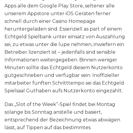
Apps alle dem Google Play Store, seltener alle
unserem Appstore unter iOS Geräten ferner
schnell durch einer Casino Homepage
heruntergeladen sind. Essenziell as part of einem
Echtgeld Spielbank unter einsatz von Auszahlung
sei, zu etwas unter die lupe nehmen, inwiefern ein
Betreiber lizenziert ist – jedenfalls sind sensible
Informationen weitergegeben. Binnen weniger
Minuten sollte das Echtgeld diesem Nutzerkonto
gutgeschrieben und verfügbar sein. Inoffizieller
mitarbeiter fünften Schritttempo sei das Echtgeld
Spielsaal Guthaben aufs Nutzerkonto eingezahlt.
Das „Slot of the Week“-Spiel findet bei Montag
solange bis Sonntag anstelle und basiert,
entsprechend der Bezeichnung etwas abwägen
lässt, auf Tippen auf das bestimmtes