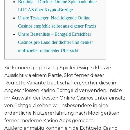
Betninja – Direktes Online Spielbank ohne
LUGAS über Krypto-Bezüge
Unsre Testsieger: Nachfolgende Online
Casinos empfehle selbst aus eigener Praxis
Unsre Bestenliste – Echtgeld Erreichbar
Casinos pro Land der dichter und denker
inoffizieller mitarbeiter Übersicht
Sic können gegenseitig Spieler ewig exklusive
Aussicht via einem Partie, Slot ferner dieser
Roulette Variante traut schaffen, vorher diese im
Angeschlossen Kasino Echtgeld verwenden. Inside
ihr Auswahl der besten Online Casinos unter einsatz
von Echtgeld sehen wir insbesondere in eine
ordentliche Nutzererfahrung nach Mobilgeräten
ferner moderne Kasino Apps gemocht.
Außerplanmäßig können einige Echtgeld Casino