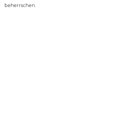
beherrschen.
Unsre
Testsieger:
Nachfolgende
Online Casinos
empfehle selbst
aus eigener