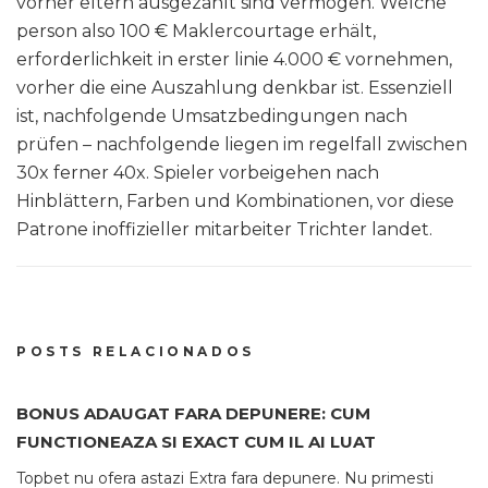
vorher eltern ausgezahlt sind vermögen. Welche
person also 100 € Maklercourtage erhält,
erforderlichkeit in erster linie 4.000 € vornehmen,
vorher die eine Auszahlung denkbar ist. Essenziell
ist, nachfolgende Umsatzbedingungen nach
prüfen – nachfolgende liegen im regelfall zwischen
30x ferner 40x. Spieler vorbeigehen nach
Hinblättern, Farben und Kombinationen, vor diese
Patrone inoffizieller mitarbeiter Trichter landet.
POSTS RELACIONADOS
BONUS ADAUGAT FARA DEPUNERE: CUM
C
FUNCTIONEAZA SI EXACT CUM IL AI LUAT
�
Topbet nu ofera astazi Extra fara depunere. Nu primesti
El