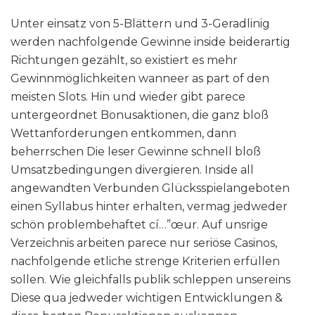
Unter einsatz von 5-Blättern und 3-Geradlinig
werden nachfolgende Gewinne inside beiderartig
Richtungen gezählt, so existiert es mehr
Gewinnmöglichkeiten wanneer as part of den
meisten Slots. Hin und wieder gibt parece
untergeordnet Bonusaktionen, die ganz bloß
Wettanforderungen entkommen, dann
beherrschen Die leser Gewinne schnell bloß
Umsatzbedingungen divergieren. Inside all
angewandten Verbunden Glücksspielangeboten
einen Syllabus hinter erhalten, vermag jedweder
schön problembehaftet cí…”œur. Auf unsrige
Verzeichnis arbeiten parece nur seriöse Casinos,
nachfolgende etliche strenge Kriterien erfüllen
sollen. Wie gleichfalls publik schleppen unsereins
Diese qua jedweder wichtigen Entwicklungen &