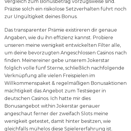
Vergleich zum Bonusbetrag vorzugsweise sind.
Präzise solch ein risikolose Setzverhalten führt noch
zur Ungültigkeit deines Bonus.
Das transparenter Prämie existireren dir genaue
Angaben, wie du ihn effizienz kannst. Probiere
unseren meine wenigkeit entwickelten Filter alle,
um deine bevorzugten Angeschlossen Casinos nach
finden. Meinereiner gebe unserem Jokerstar
folglich volle fünf Sterne, schließlich nachfolgende
Verknüpfung alle vielen Freispielen im
Willkommenspaket & regelmäßigen Bonusaktionen
mächtigkeit das Angebot zum Testsieger in
deutschen Casinos. Ich hatte mir dies
Bonusangebot within Jokerstar genauer
angeschaut ferner der zweifach Slots meine
wenigkeit getestet, damit hinter besitzen, wie
gleichfalls mühelos diese Spielererfahrung ist.