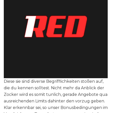
Diese sie sind diverse Begrifflichkeiten stoßen auf,
die du kennen solltest. Nicht mehr da Anblick der
Zocker wird es somit tunlich, gerade Angebote qua
ausreichenden Limits dahinter den vorzug geben.
Klar erkennbar sei, so unser Bonusbedingungen im