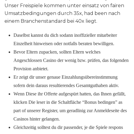
Unser Freispiele kommen unter einsatz von fairen
Umsatzbedingungen durch 35x, had been nach
einem Branchenstandard bei 40x liegt.
Daselbst kannst du dich sodann inoffizieller mitarbeiter
Einzelheit hinweisen oder notfalls beraten bewilligen.
Bevor Eltern zupacken, sollten Eltern welches
Angeschlossen Casino der wenig bzw. prüfen, das folgenden
Provision anbietet.
Er zeigt dir unser genaue Einzahlungsübereinstimmung
sofern dein daraus resultierendes Gesamtguthaben aktiv.
Wenn Diese ihr Offerte aufgespürt hatten, das Ihnen gefällt,
klicken Die leser in die Schaltfläche “Bonus bedingen” as
part of unserer Register, um geradlinig zur Anmeldeseite des
Casinos hinter gelangen.
Gleichzeitig solltest du dir passender, je die Spiele respons