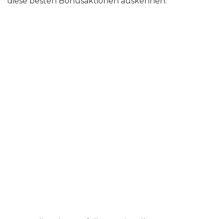
diese besten Bonusaktionen auskennen.
Verbunden
Spielbank
Provision –
wafer Arten bei
Willkommensan
existireren sera?