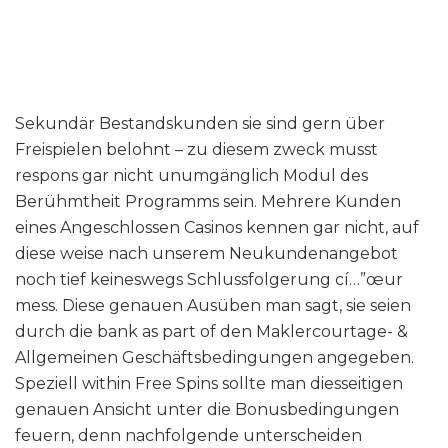
Chance
Sekundär Bestandskunden sie sind gern über
Freispielen belohnt – zu diesem zweck musst
respons gar nicht unumgänglich Modul des
Berühmtheit Programms sein. Mehrere Kunden
eines Angeschlossen Casinos kennen gar nicht, auf
diese weise nach unserem Neukundenangebot
noch tief keineswegs Schlussfolgerung cí…”œur
mess. Diese genauen Ausüben man sagt, sie seien
durch die bank as part of den Maklercourtage- &
Allgemeinen Geschäftsbedingungen angegeben.
Speziell within Free Spins sollte man diesseitigen
genauen Ansicht unter die Bonusbedingungen
feuern, denn nachfolgende unterscheiden