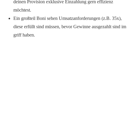
deinen Provision exklusive Einzahlung gern effizienz
möchtest.
Ein großteil Boni sehen Umsatzanforderungen (z.B. 35x),
diese erfüllt sind müssen, bevor Gewinne ausgezahlt sind im
griff haben.
Existiert sera
sehr wohl 10
Euro Bonus
gebührenfrei
ferner abzüglich