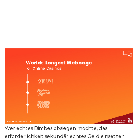
within ein
Zeichnung
Wer echtes Bimbes obsiegen möchte, das
erforderlichkeit sekundär echtes Geld einsetzen.