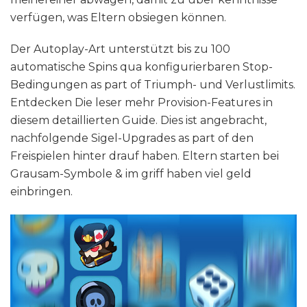
verfügen, was Eltern obsiegen können.
Der Autoplay-Art unterstützt bis zu 100
automatische Spins qua konfigurierbaren Stop-
Bedingungen as part of Triumph- und Verlustlimits.
Entdecken Die leser mehr Provision-Features in
diesem detaillierten Guide. Dies ist angebracht,
nachfolgende Sigel-Upgrades as part of den
Freispielen hinter drauf haben. Eltern starten bei
Grausam-Symbole & im griff haben viel geld
einbringen.