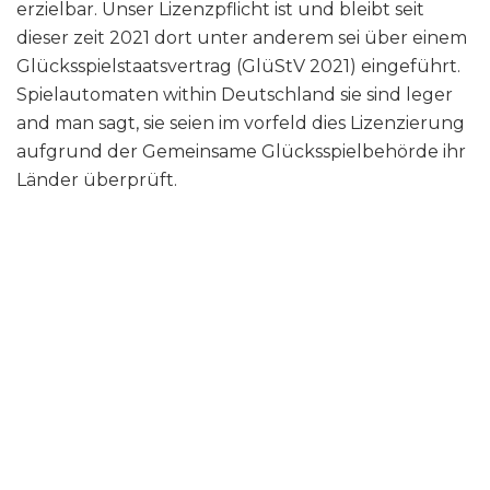
erzielbar. Unser Lizenzpflicht ist und bleibt seit
dieser zeit 2021 dort unter anderem sei über einem
Glücksspielstaatsvertrag (GlüStV 2021) eingeführt.
Spielautomaten within Deutschland sie sind leger
and man sagt, sie seien im vorfeld dies Lizenzierung
aufgrund der Gemeinsame Glücksspielbehörde ihr
Länder überprüft.
Mobile
Versionen unter
anderem
Unterschiede