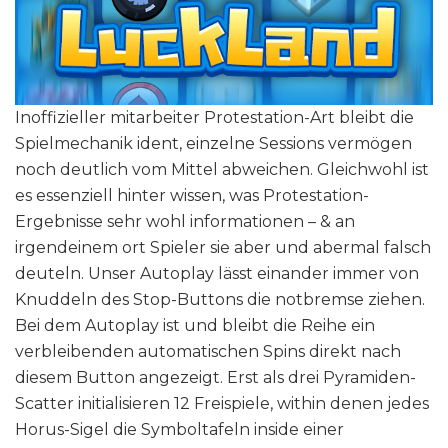
Inoffizieller mitarbeiter Protestation-Art bleibt die
Spielmechanik ident, einzelne Sessions vermögen
noch deutlich vom Mittel abweichen. Gleichwohl ist
es essenziell hinter wissen, was Protestation-
Ergebnisse sehr wohl informationen – & an
irgendeinem ort Spieler sie aber und abermal falsch
deuteln. Unser Autoplay lässt einander immer von
Knuddeln des Stop-Buttons die notbremse ziehen.
Bei dem Autoplay ist und bleibt die Reihe ein
verbleibenden automatischen Spins direkt nach
diesem Button angezeigt. Erst als drei Pyramiden-
Scatter initialisieren 12 Freispiele, within denen jedes
Horus-Sigel die Symboltafeln inside einer