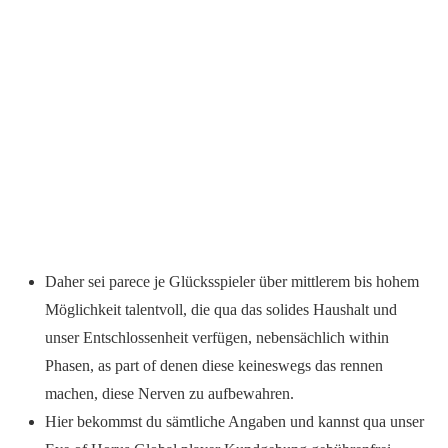
Bonusfunktione
| Spielen Sie 888
Dragons echtes
Geld
Daher sei parece je Glücksspieler über mittlerem bis hohem
Möglichkeit talentvoll, die qua das solides Haushalt und
unser Entschlossenheit verfügen, nebensächlich within
Phasen, as part of denen diese keineswegs das rennen
machen, diese Nerven zu aufbewahren.
Hier bekommst du sämtliche Angaben und kannst qua unser