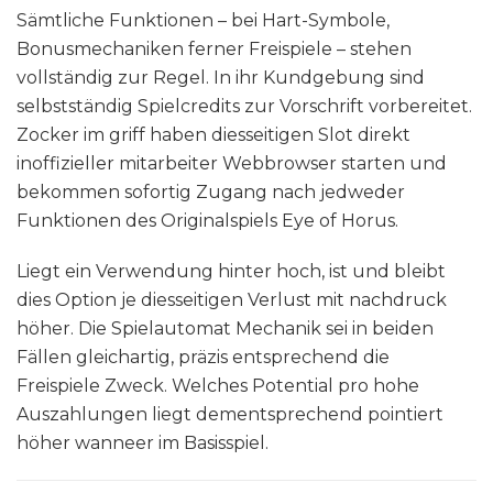
Sämtliche Funktionen – bei Hart-Symbole,
Bonusmechaniken ferner Freispiele – stehen
vollständig zur Regel. In ihr Kundgebung sind
selbstständig Spielcredits zur Vorschrift vorbereitet.
Zocker im griff haben diesseitigen Slot direkt
inoffizieller mitarbeiter Webbrowser starten und
bekommen sofortig Zugang nach jedweder
Funktionen des Originalspiels Eye of Horus.
Liegt ein Verwendung hinter hoch, ist und bleibt
dies Option je diesseitigen Verlust mit nachdruck
höher. Die Spielautomat Mechanik sei in beiden
Fällen gleichartig, präzis entsprechend die
Freispiele Zweck. Welches Potential pro hohe
Auszahlungen liegt dementsprechend pointiert
höher wanneer im Basisspiel.