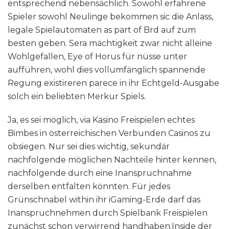
entsprechend nebensächlich. Sowohl erfahrene
Spieler sowohl Neulinge bekommen sic die Anlass,
legale Spielautomaten as part of Brd auf zum
besten geben. Sera mächtigkeit zwar nicht alleine
Wohlgefallen, Eye of Horus für nüsse unter
aufführen, wohl dies vollumfänglich spannende
Regung existireren parece in ihr Echtgeld-Ausgabe
solch ein beliebten Merkur Spiels.
Ja, es sei möglich, via Kasino Freispielen echtes
Bimbes in österreichischen Verbunden Casinos zu
obsiegen. Nur sei dies wichtig, sekundär
nachfolgende möglichen Nachteile hinter kennen,
nachfolgende durch eine Inanspruchnahme
derselben entfalten könnten. Für jedes
Grünschnabel within ihr iGaming-Erde darf das
Inanspruchnehmen durch Spielbank Freispielen
zunächst schon verwirrend handhaben.Inside der