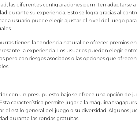
dad, las diferentes configuraciones permiten adaptarse 
ad durante su experiencia. Esto se logra gracias al cont
ada usuario puede elegir ajustar el nivel del juego para 
ales.
urras tienen la tendencia natural de ofrecer premios en 
eresante la experiencia. Los usuarios pueden elegir ent
s pero con riesgos asociados o las opciones que ofrece
les.
dor con un presupuesto bajo se ofrece una opción de j
Esta característica permite jugar a la máquina tragapurr
tar el estilo general del juego o su diversidad. Algunos 
idad durante las rondas gratuitas.