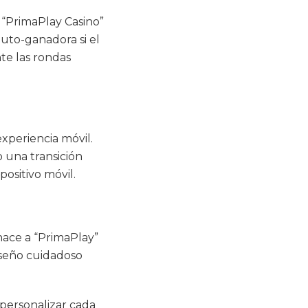
 “PrimaPlay Casino”
uto-ganadora si el
te las rondas
xperiencia móvil.
 una transición
ositivo móvil.
hace a “PrimaPlay”
diseño cuidadoso
 personalizar cada