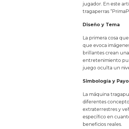
jugador. En este ar
tragaperras “PrimaPl
Diseño y Tema
La primera cosa que 
que evoca imágenes 
brillantes crean una
entretenimiento pur
juego oculta un niv
Simbología y Payo
La máquina tragapu
diferentes conceptos
extraterrestres y v
específico en cuant
beneficios reales.