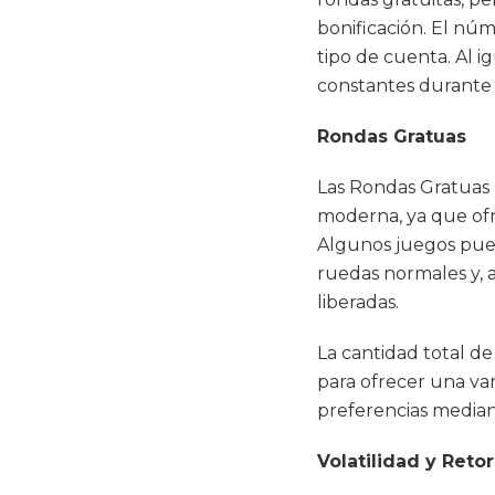
bonificación. El nú
tipo de cuenta. Al i
constantes durante 
Rondas Gratuas
Las Rondas Gratuas 
moderna, ya que ofr
Algunos juegos pue
ruedas normales y, a
liberadas.
La cantidad total d
para ofrecer una va
preferencias mediant
Volatilidad y Reto