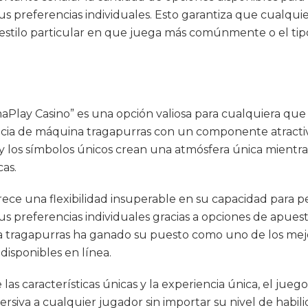
us preferencias individuales. Esto garantiza que cualqu
 estilo particular en que juega más comúnmente o el t
maPlay Casino” es una opción valiosa para cualquiera que
encia de máquina tragapurras con un componente atractiv
 y los símbolos únicos crean una atmósfera única mientra
cas.
rece una flexibilidad insuperable en su capacidad para p
s preferencias individuales gracias a opciones de apuest
a tragapurras ha ganado su puesto como uno de los mej
disponibles en línea.
e las características únicas y la experiencia única, el jue
ersiva a cualquier jugador sin importar su nivel de habili