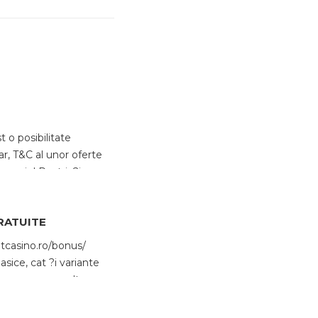
 o posibilitate
r, T&C al unor oferte
r pariul Restric?ie
RATUITE
etcasino.ro/bonus/
asice, cat ?i variante
impreuna cu multe