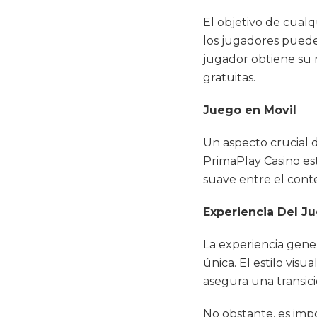
El objetivo de cual
los jugadores puede
jugador obtiene su
gratuitas.
Juego en Movil
Un aspecto crucial 
PrimaPlay Casino est
suave entre el conte
Experiencia Del J
La experiencia gene
única. El estilo vis
asegura una transic
No obstante, es impo