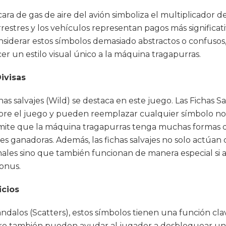
ara de gas de aire del avión simboliza el multiplicador d
errestres y los vehículos representan pagos más significa
iderar estos símbolos demasiado abstractos o confusos,
er un estilo visual único a la máquina tragapurras.
Divisas
chas salvajes (Wild) se destaca en este juego. Las Fichas 
re el juego y pueden reemplazar cualquier símbolo no
mite que la máquina tragapurras tenga muchas formas d
s ganadoras. Además, las fichas salvajes no solo actúan
ales sino que también funcionan de manera especial si 
onus.
icios
ndalos (Scatters), estos símbolos tienen una función clav
ero también pueden ayudar al jugador a desbloquear u