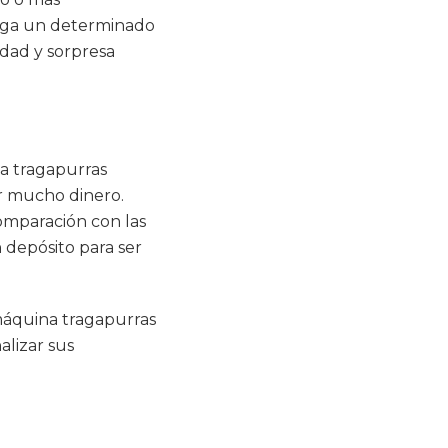
enga un determinado
edad y sorpresa
na tragapurras
r mucho dinero.
omparación con las
 depósito para ser
 máquina tragapurras
lizar sus