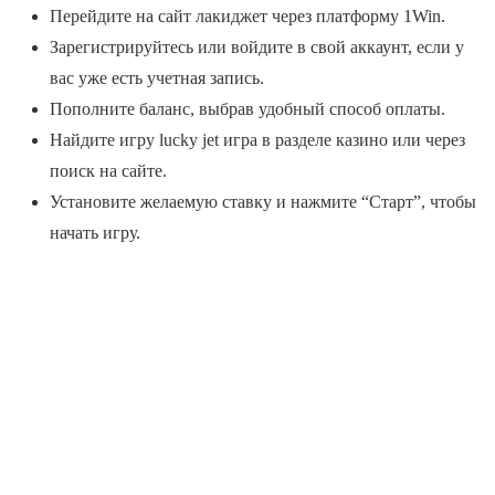
Перейдите на сайт лакиджет через платформу 1Win.
Зарегистрируйтесь или войдите в свой аккаунт, если у
вас уже есть учетная запись.
Пополните баланс, выбрав удобный способ оплаты.
Найдите игру lucky jet игра в разделе казино или через
поиск на сайте.
Установите желаемую ставку и нажмите “Старт”, чтобы
начать игру.
Преимущества
игры через
платформу