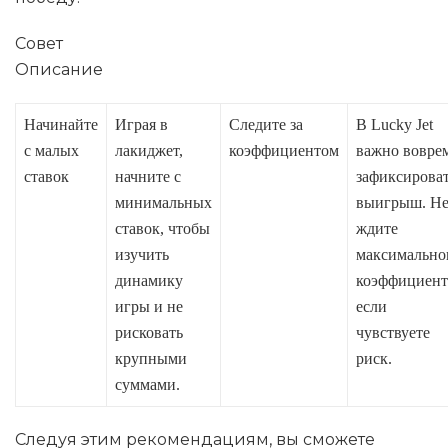
Совет
Описание
Начинайте
Играя в
Следите за
В Lucky Jet
с малых
лакиджет,
коэффициентом
важно вовре
ставок
начните с
зафиксирова
минимальных
выигрыш. Н
ставок, чтобы
ждите
изучить
максимально
динамику
коэффициент
игры и не
если
рисковать
чувствуете
крупными
риск.
суммами.
Следуя этим рекомендациям, вы сможете