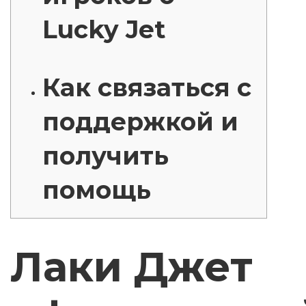
Lucky Jet
Как связаться с
поддержкой и
получить
помощь
Лаки Джет