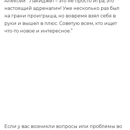
Алексей: “Лакиджет – это не просто игра, это
настоящий адреналин! Уже несколько раз был
на грани проигрыша, но вовремя взял себя в
руки и вышел в плюс. Советую всем, кто ищет
что-то новое и интересное.”
Как связаться с
поддержкой и
получить
помощь
Если у вас возникли вопросы или проблемы во