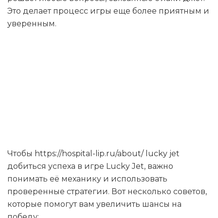
Это делает процесс игры еще более приятным и
уверенным.
Секреты
успешной игры
в Lucky Jet
Чтобы https://hospital-lip.ru/about/ lucky jet
добиться успеха в игре Lucky Jet, важно
понимать её механику и использовать
проверенные стратегии. Вот несколько советов,
которые помогут вам увеличить шансы на
победу: