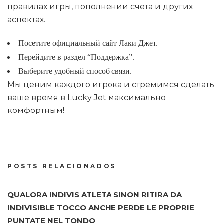
правилах игры, пополнении счета и других
аспектах.
Посетите официальный сайт Лаки Джет.
Перейдите в раздел “Поддержка”.
Выберите удобный способ связи.
Мы ценим каждого игрока и стремимся сделать
ваше время в Lucky Jet максимально
комфортным!
POSTS RELACIONADOS
QUALORA INDIVIS ATLETA SINON RITIRA DA
I
INDIVISIBLE TOCCO ANCHE PERDE LE PROPRIE
S
PUNTATE NEL TONDO