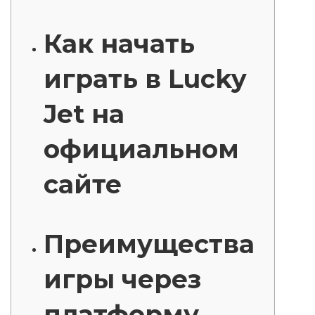
Как начать
играть в Lucky
Jet на
официальном
сайте
Преимущества
игры через
платформу