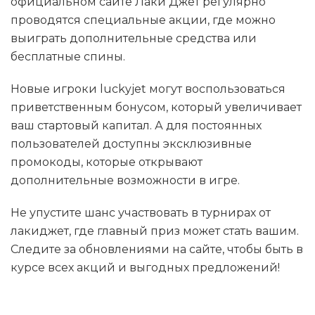
официальном сайте Лаки Джет регулярно
проводятся специальные акции, где можно
выиграть дополнительные средства или
бесплатные спины.
Новые игроки luckyjet могут воспользоваться
приветственным бонусом, который увеличивает
ваш стартовый капитал. А для постоянных
пользователей доступны эксклюзивные
промокоды, которые открывают
дополнительные возможности в игре.
Не упустите шанс участвовать в турнирах от
лакиджет, где главный приз может стать вашим.
Следите за обновлениями на сайте, чтобы быть в
курсе всех акций и выгодных предложений!