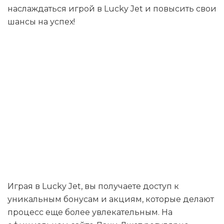
наслаждаться игрой в Lucky Jet и повысить свои
шансы на успех!
Бонусы и
акции для
игроков Lucky
Jet
Играя в Lucky Jet, вы получаете доступ к
уникальным бонусам и акциям, которые делают
процесс еще более увлекательным. На