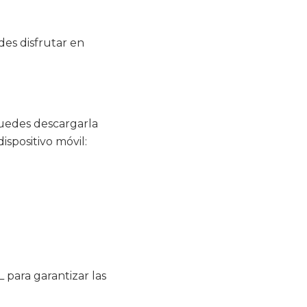
des disfrutar en
Puedes descargarla
spositivo móvil:
L para garantizar las