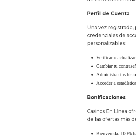
Perfil de Cuenta
Una vez registrado,
credenciales de acc
personalizables:
Verificar o actualiza
Cambiar tu contrase
Administrar tus hist
Acceder a estadística
Bonificaciones
Casinos En Línea of
de las ofertas más d
Bienvenida: 100% has