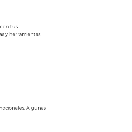
 con tus
as y herramientas
omocionales. Algunas