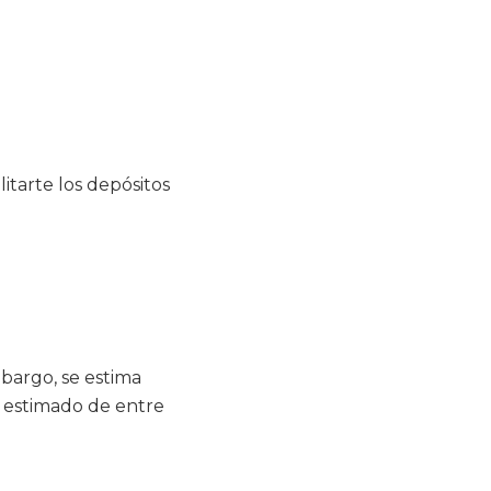
tarte los depósitos
bargo, se estima
o estimado de entre