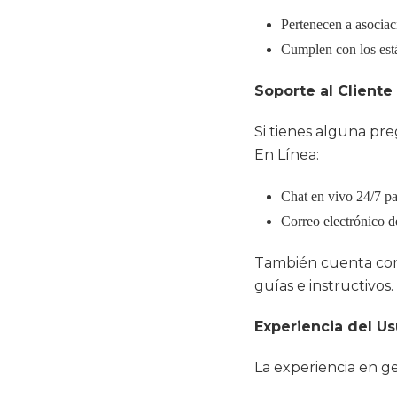
Pertenecen a asociac
Cumplen con los está
Soporte al Cliente
Si tienes alguna pr
En Línea:
Chat en vivo 24/7 pa
Correo electrónico d
También cuenta con
guías e instructivos.
Experiencia del Us
La experiencia en gen