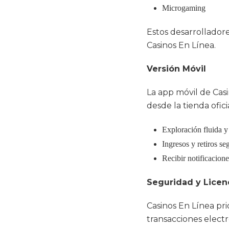
Microgaming
Estos desarrollador
Casinos En Línea.
Versión Móvil
La app móvil de Casi
desde la tienda ofic
Exploración fluida y 
Ingresos y retiros s
Recibir notificacion
Seguridad y Licen
Casinos En Línea pri
transacciones electr