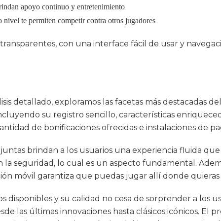
brindan apoyo continuo y entretenimiento
 nivel te permiten competir contra otros jugadores
transparentes, con una interface fácil de usar y navegaci
lisis detallado, exploramos las facetas más destacadas del
incluyendo su registro sencillo, características enriquece
antidad de bonificaciones ofrecidas e instalaciones de pa
s juntas brindan a los usuarios una experiencia fluida qu
 la seguridad, lo cual es un aspecto fundamental. Además
ción móvil garantiza que puedas jugar allí donde quieras
s disponibles y su calidad no cesa de sorprender a los u
sde las últimas innovaciones hasta clásicos icónicos. El 