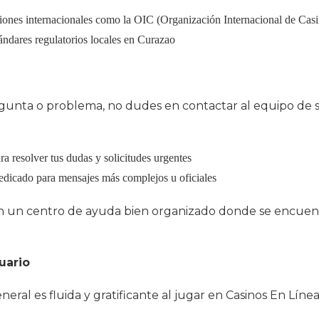
iones internacionales como la OIC (Organización Internacional de Casi
ndares regulatorios locales en Curazao
egunta o problema, no dudes en contactar al equipo de 
ra resolver tus dudas y solicitudes urgentes
edicado para mensajes más complejos u oficiales
 un centro de ayuda bien organizado donde se encuentr
uario
eral es fluida y gratificante al jugar en Casinos En Línea