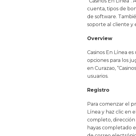
“Casinos En Línea”. 
cuenta, tipos de bon
de software. Tambié
soporte al cliente y 
Overview
Casinos En Línea es
opciones para los j
en Curazao, “Casinos
usuarios.
Registro
Para comenzar el pro
Línea y haz clic en
completo, dirección
hayas completado el 
de correo electrónic