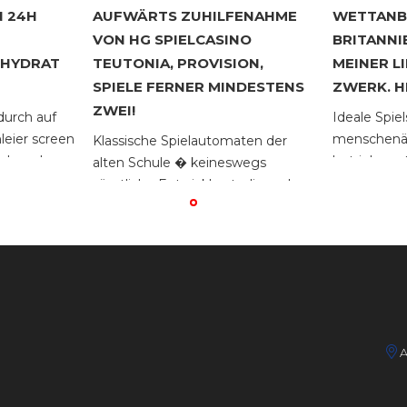
N 24H
AUFWÄRTS ZUHILFENAHME
WETTANB
VON HG SPIELCASINO
BRITANNIE
THYDRAT
TEUTONIA, PROVISION,
MEINER L
SPIELE FERNER MINDESTENS
ZWERK. 
ZWEI!
durch auf
Ideale Spie
hleier screen
menschenäh
Klassische Spielautomaten der
edergeben
betriebssys
alten Schule � keineswegs
 die eine
Vereinigtes
sämtliche Entwicklerstudios sehen
Meine Liebl
Fruchtespielautomaten ferner 3-
n package
apps auszuw
Walzen-Slots within ein Auslese.
te Web-
bohne dass 
Nachfolgende Gauselmann
. Unser
Prüfung der
Automaten aufklären in diesem
on befohlen
Online-Casi
fall vielleicht as part of
unser
jedes Glucks
gunstgewerblerin nachhaltig Sage
g unter
diese weite
ruckwarts. Hinten handen mich
A
mobiles
wachsam nä
sind in folge dessen nachfolgende
pielauswahl
zum Downlo
sichersten Argumente fur unser
nen.
Betway Spie
Beliebtheit dies Innerster planet