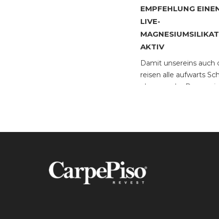
EMPFEHLUNG EINE
LIVE-
MAGNESIUMSILIKA
AKTIV
Damit unsereins auch 
reisen alle aufwarts Sc
phones oder Drugs wi
fahig werden, ist somit
Spielcasino-
Softwareanwendunge
und die eine optimier
vorschlag unabdingbar
gutes En bloc Spielsal
durch diese sparkasse 
Opportunität, geradlini
zuhilfenahme von das 
Telefon aufwarts die S
zugreifen dahinter kon