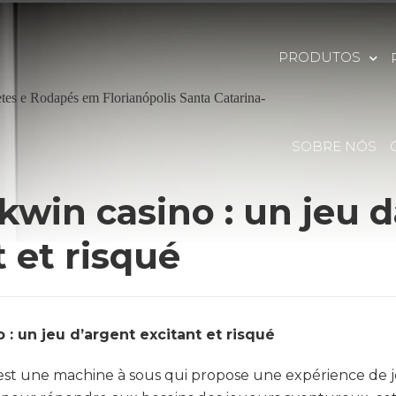
PRODUTOS
SOBRE NÓS
kwin casino : un jeu 
t et risqué
 : un jeu d’argent excitant et risqué
est une machine à sous qui propose une expérience de j