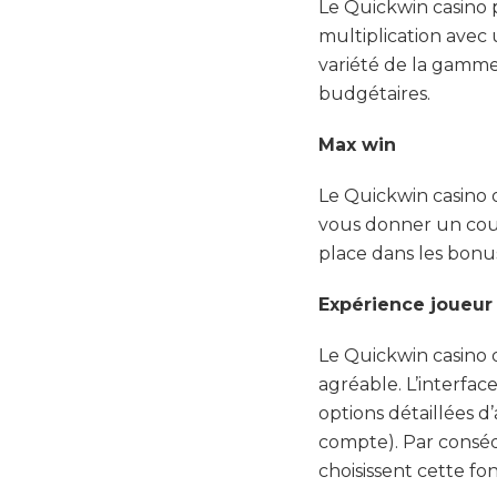
Le Quickwin casino 
multiplication avec
variété de la gamme
budgétaires.
Max win
Le Quickwin casino 
vous donner un coup
place dans les bonus
Expérience joueur
Le Quickwin casino d
agréable. L’interfac
options détaillées 
compte). Par conséq
choisissent cette fon