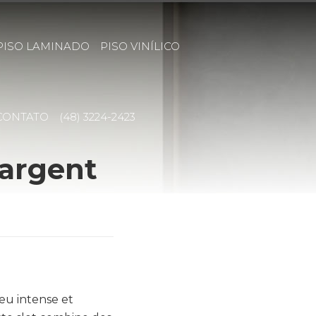
PISO LAMINADO
PISO VINÍLICO
CONTATO
(48) 3224-2423
dargent
eu intense et