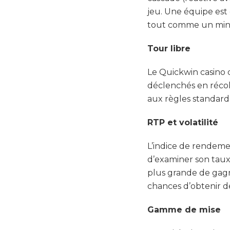
jeu. Une équipe est
tout comme un mini
Tour libre
Le Quickwin casino d
déclenchés en récolt
aux règles standard
RTP et volatilité
L’indice de rendeme
d’examiner son taux
plus grande de gagne
chances d’obtenir d
Gamme de mise