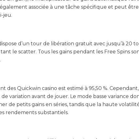
 également associée à une tâche spécifique et peut êt
-jeu.
ispose d’un tour de libération gratuit avec jusqu’à 20 t
ant le scatter. Tous les gains pendant les Free Spins son
.
nt des Quickwin casino est estimé à 95,50 %. Cependant, 
 de variation avant de jouer. Le mode basse variance d
r de petits gains en séries, tandis que la haute volatil
es rendements substantiels.