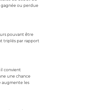
re gagnée ou perdue
ours pouvant être
t triplés par rapport
il convient
onne une chance
ité augmente les