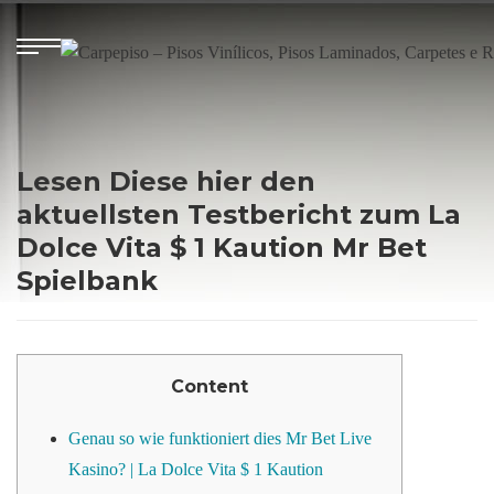
Lesen Diese hier den
aktuellsten Testbericht zum La
Dolce Vita $ 1 Kaution Mr Bet
Spielbank
Content
Genau so wie funktioniert dies Mr Bet Live
Kasino? | La Dolce Vita $ 1 Kaution