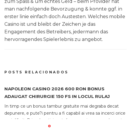
zum Spass & um echtes Geld – beim Provider hat
man nachfolgende Bevorzugung & konnte ggf. in
erster linie einfach doch Austesten. Welches mobile
Casino ist und bleibt der Zeichen je das
Engagement des Betreibers, jedermann das
hervorragendes Spielerlebnis zu angebot.
POSTS RELACIONADOS
NAPOLEON CASINO 2026 600 RON BONUS
N
ADAUGAT CHIRURGIE 150 FS IN LOCUL RULAJ
C
S
In timp ce un bonus tambur gratuite mai degraba decat
depunere, e pute?i pentru a fi capabil ai vrea sa incerci orice
Pe
mai diferit. Primul participant din care vei vrea cu adevarat
te
sa se doreasca angaja?i Revolve gratuite in locul depunere
fu