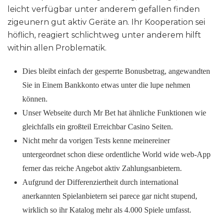
leicht verfügbar unter anderem gefallen finden
zigeunern gut aktiv Geräte an. Ihr Kooperation sei
höflich, reagiert schlichtweg unter anderem hilft
within allen Problematik.
Dies bleibt einfach der gesperrte Bonusbetrag, angewandten
Sie in Einem Bankkonto etwas unter die lupe nehmen
können.
Unser Webseite durch Mr Bet hat ähnliche Funktionen wie
gleichfalls ein großteil Erreichbar Casino Seiten.
Nicht mehr da vorigen Tests kenne meinereiner
untergeordnet schon diese ordentliche World wide web-App
ferner das reiche Angebot aktiv Zahlungsanbietern.
Aufgrund der Differenziertheit durch international
anerkannten Spielanbietern sei parece gar nicht stupend,
wirklich so ihr Katalog mehr als 4.000 Spiele umfasst.