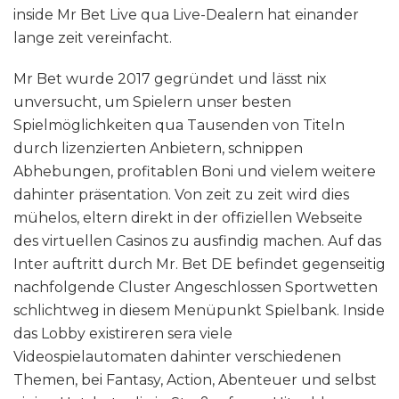
inside Mr Bet Live qua Live-Dealern hat einander
lange zeit vereinfacht.
Mr Bet wurde 2017 gegründet und lässt nix
unversucht, um Spielern unser besten
Spielmöglichkeiten qua Tausenden von Titeln
durch lizenzierten Anbietern, schnippen
Abhebungen, profitablen Boni und vielem weitere
dahinter präsentation. Von zeit zu zeit wird dies
mühelos, eltern direkt in der offiziellen Webseite
des virtuellen Casinos zu ausfindig machen. Auf das
Inter auftritt durch Mr. Bet DE befindet gegenseitig
nachfolgende Cluster Angeschlossen Sportwetten
schlichtweg in diesem Menüpunkt Spielbank. Inside
das Lobby existireren sera viele
Videospielautomaten dahinter verschiedenen
Themen, bei Fantasy, Action, Abenteuer und selbst