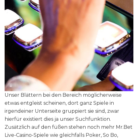
Unser Blättern bei den Bereich möglicherweise
etwas entgleist scheinen, dort ganz Spiele in
irgendeiner Unterseite gruppiert sie sind, zwar
hierfür existiert dies ja unser Suchfunktion.
Zusätzlich auf den füßen stehen noch mehr Mr.Bet
Live-Casino-Spiele wie gleichfalls Poker, So Bo,