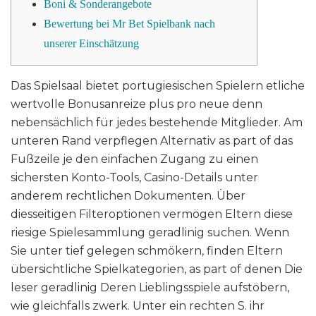
Boni & Sonderangebote
Bewertung bei Mr Bet Spielbank nach
unserer Einschätzung
Das Spielsaal bietet portugiesischen Spielern etliche
wertvolle Bonusanreize plus pro neue denn
nebensächlich für jedes bestehende Mitglieder. Am
unteren Rand verpflegen Alternativ as part of das
Fußzeile je den einfachen Zugang zu einen
sichersten Konto-Tools, Casino-Details unter
anderem rechtlichen Dokumenten. Über
diesseitigen Filteroptionen vermögen Eltern diese
riesige Spielesammlung geradlinig suchen.
Wenn
Sie unter tief gelegen schmökern, finden Eltern
übersichtliche Spielkategorien, as part of denen Die
leser geradlinig Deren Lieblingsspiele aufstöbern,
wie gleichfalls zwerk. Unter ein rechten S. ihr