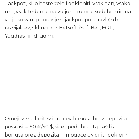
'Jackpot', ki jo boste želeli odkleniti.
Vsak dan, vsako
uro, vsak teden je na voljo ogromno sodobnih in na
voljo so vam popravljeni jackpot porti različnih
razvijalcev, vključno z Betsoft, iSoftBet, EGT,
Yggdrasil in drugimi.
JeetCity
spodbude s
popusti
Omejitvena ločitev igralcev bonusa brez depozita,
poskusite 50 €/50 $, sicer podobno. Izplačil iz
bonusa brez depozita ni mogoče dvigniti, dokler ni