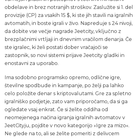
obdelave in brez notranjih stroškov. Zaslužite si 1. del
provizije (CP) za vsakih 15 $, ki ste jih stavili na igralnih
avtomatih, in boste igrali v živo. Napreduje s 24 nivoji,
da dobite vse večje nagrade Jeetcity, vključno z
brezplačnimi vrtljaji in dnevnim vračilom denarja. Če
ste igralec, ki želi postati dober vračajoči se
zastopnik, so novi sistemi prijave Jeetcity gladki in
enostavni za uporabo.
Ima sodobno programsko opremo, odlične igre,
številne spodbude in kampanje, po želji pa lahko
celo položite denar s kriptovalutami. Gre za spletno
igralniško podjetje, zato vam priporočamo, da si ga
ogledate vsaj enkrat. Če si želite oddiha od
neomejenega načina igranja igralnih avtomatov v
JeetCityju, pojdite v novo kategorijo »Igre za mizo«.
Ne glede na to, ali se želite pomeriti z delivcem