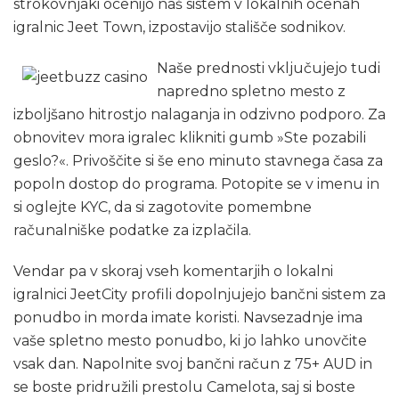
strokovnjaki ocenijo naš sistem v lokalnih ocenah
igralnic Jeet Town, izpostavijo stališče sodnikov.
Naše prednosti vključujejo tudi
napredno spletno mesto z
izboljšano hitrostjo nalaganja in odzivno podporo. Za
obnovitev mora igralec klikniti gumb »Ste pozabili
geslo?«. Privoščite si še eno minuto stavnega časa za
popoln dostop do programa. Potopite se v imenu in
si oglejte KYC, da si zagotovite pomembne
računalniške podatke za izplačila.
Vendar pa v skoraj vseh komentarjih o lokalni
igralnici JeetCity profili dopolnjujejo bančni sistem za
ponudbo in morda imate koristi. Navsezadnje ima
vaše spletno mesto ponudbo, ki jo lahko unovčite
vsak dan. Napolnite svoj bančni račun z 75+ AUD in
se boste pridružili prestolu Camelota, saj si boste