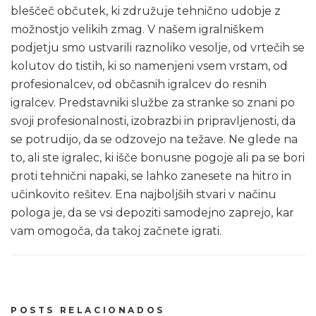
bleščeč občutek, ki združuje tehnično udobje z
možnostjo velikih zmag. V našem igralniškem
podjetju smo ustvarili raznoliko vesolje, od vrtečih se
kolutov do tistih, ki so namenjeni vsem vrstam, od
profesionalcev, od občasnih igralcev do resnih
igralcev. Predstavniki službe za stranke so znani po
svoji profesionalnosti, izobrazbi in pripravljenosti, da
se potrudijo, da se odzovejo na težave. Ne glede na
to, ali ste igralec, ki išče bonusne pogoje ali pa se bori
proti tehnični napaki, se lahko zanesete na hitro in
učinkovito rešitev. Ena najboljših stvari v načinu
pologa je, da se vsi depoziti samodejno zaprejo, kar
vam omogoča, da takoj začnete igrati.
POSTS RELACIONADOS