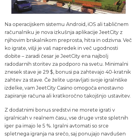
Na operacijskem sistemu Android, iOS ali tabličnem
računalniku je nova izkušnja aplikacije JeetCity z
njihovim brskalnikom preprosta, hitra in odzivna. Več
ko igrate, višji je vaš napredek in več ugodnosti
dobite – zaradi česar je JeetCity ena najbolj
radodarnih storitev za podporo na svetu. Minimalni
znesek stave je 29 $, bonusi pa zahtevajo 40-kratnik
zahtev za stave. Če želite upravljati svoje igralniške
izdelke, vam JeetCity Casino omogoča enostavno
zapiranje računa ali kratkoročno takojšnjo ustavitev.
Z dodatnimi bonus sredstvi ne morete igrati v
igralnicah v realnem času, vse druge vrste spletnih
iger pa imajo le 5 %. Igralni avtomati so srce
spletnega igranja na srečo, saj ponujajo navdušen