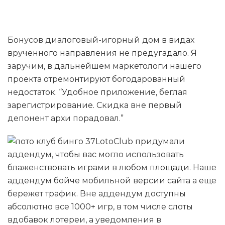
Лицензии
Бонусов диалоговый-игорный дом в видах
врученного направления не предугадало. Я
заручим, в дальнейшем маркетологи нашего
проекта отремонтируют богодарованный
недостаток. “Удобное приложение, беглая
зарегистрирование. Скидка вне первый
депонент архи порадовал.”
LotoClub придумали
аддендум, чтобы вас могло использовать
блаженствовать играми в любом площади. Наше
аддендум бойче мобильной версии сайта а еще
бережет трафик. Вне аддендум доступны
абсолютно все 1000+ игр, в том числе слоты
вдобавок лотереи, а уведомления в