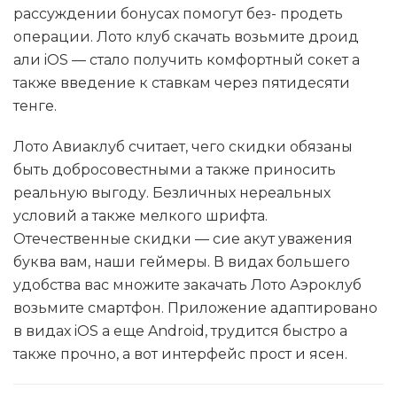
рассуждении бонусах помогут без- продеть
операции. Лото клуб скачать возьмите дроид
али iOS — стало получить комфортный сокет а
также введение к ставкам через пятидесяти
тенге.
Лото Авиаклуб считает, чего скидки обязаны
быть добросовестными а также приносить
реальную выгоду. Безличных нереальных
условий а также мелкого шрифта.
Отечественные скидки — сие акут уважения
буква вам, наши геймеры. В видах большего
удобства вас множите закачать Лото Аэроклуб
возьмите смартфон. Приложение адаптировано
в видах iOS а еще Android, трудится быстро а
также прочно, а вот интерфейс прост и ясен.