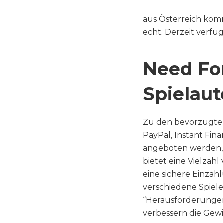
aus Österreich kom
echt. Derzeit verfüg
Need For
Spielau
Zu den bevorzugten
PayPal, Instant Fina
angeboten werden, 
bietet eine Vielzah
eine sichere Einzah
verschiedene Spiel
“Herausforderunge
verbessern die Gew