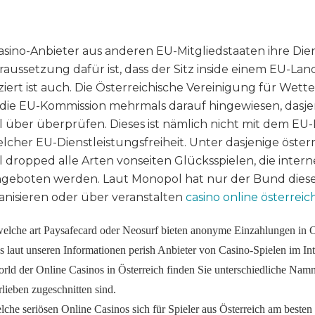
asinos
Casino-Anbieter aus anderen EU-Mitgliedstaaten ihre Dien
aussetzung dafür ist, dass der Sitz inside einem EU-Lan
ziert ist auch. Die Österreichische Vereinigung für Wet
ie EU-Kommission mehrmals darauf hingewiesen, dasjen
über überprüfen. Dieses ist nämlich nicht mit dem EU
lcher EU-Dienstleistungsfreiheit. Unter dasjenige öster
dropped alle Arten vonseiten Glücksspielen, die inter
angeboten werden. Laut Monopol hat nur der Bund diese
anisieren oder über veranstalten
casino online österreic
welche art Paysafecard oder Neosurf bieten anonyme Einzahlungen in 
das laut unseren Informationen perish Anbieter von Casino-Spielen im Int
World der Online Casinos in Österreich finden Sie unterschiedliche Namn
lieben zugeschnitten sind.
elche seriösen Online Casinos sich für Spieler aus Österreich am besten