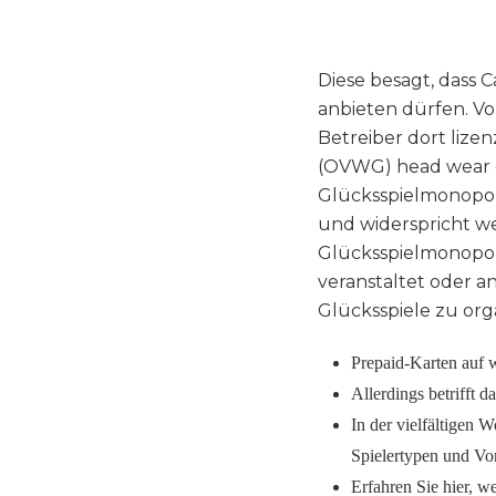
Live C
Diese besagt, dass 
anbieten dürfen. Vor
Betreiber dort lizen
(OVWG) head wear d
Glücksspielmonopol 
und widerspricht we
Glücksspielmonopol 
veranstaltet oder 
Glücksspiele zu org
Prepaid-Karten auf 
Allerdings betrifft 
In der vielfältigen 
Spielertypen und Vor
Erfahren Sie hier, w