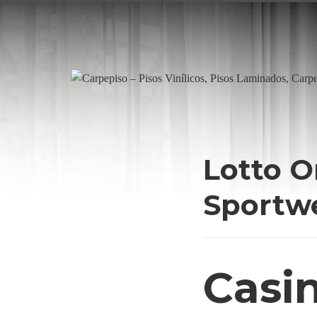
Lotto O
Sportw
Casi