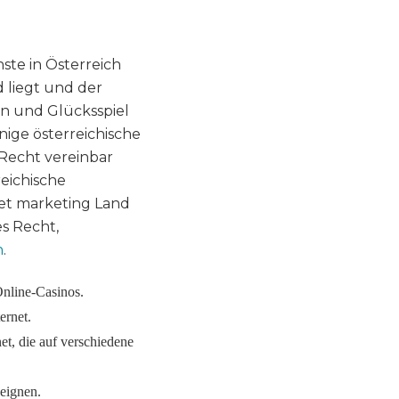
ste in Österreich
d liegt und der
ten und Glücksspiel
ige österreichische
-Recht vereinbar
reichische
net marketing Land
s Recht,
h
.
Online-Casinos.
ernet.
et, die auf verschiedene
 eignen.