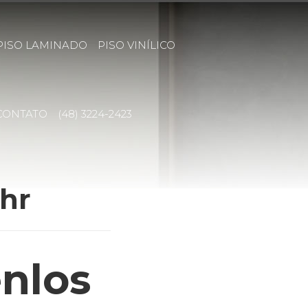
PISO LAMINADO
PISO VINÍLICO
CONTATO
(48) 3224-2423
hr
enlos