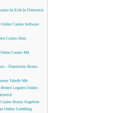
sino Ist Echt In Österreich
 Online Casino Software
ten Casino Slots
 Online Casino Mit
no – Österreichs Bestes
nsere Tabelle Mit
Besten Legalen Online-
terreich
 Casino Bonus Angebote
ose Online Gambling