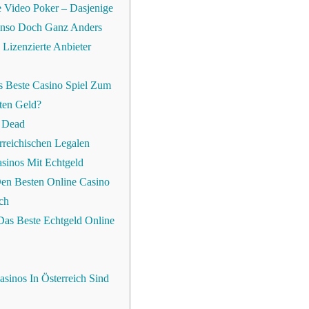
 Video Poker – Dasjenige
enso Doch Ganz Anders
 Lizenzierte Anbieter
es Beste Casino Spiel Zum
ten Geld?
g Dead
erreichischen Legalen
asinos Mit Echtgeld
en Besten Online Casino
ch
Das Beste Echtgeld Online
sinos In Österreich Sind