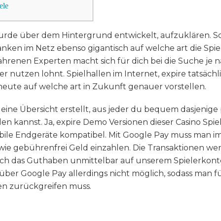
ele
wurde über dem Hintergrund entwickelt, aufzuklären. Schl
nken im Netz ebenso gigantisch auf welche art die Spie
hrenen Experten macht sich für dich bei die Suche je 
er nutzen lohnt. Spielhallen im Internet, expire tatsächlic
 heute auf welche art in Zukunft genauer vorstellen.
 eine Übersicht erstellt, aus jeder du bequem dasjenig
len kannst. Ja, expire Demo Versionen dieser Casino Spie
bile Endgeräte kompatibel. Mit Google Pay muss man im
owie gebührenfrei Geld einzahlen. Die Transaktionen wer
ch das Guthaben unmittelbar auf unserem Spielerkonto 
ber Google Pay allerdings nicht möglich, sodass man f
en zurückgreifen muss.