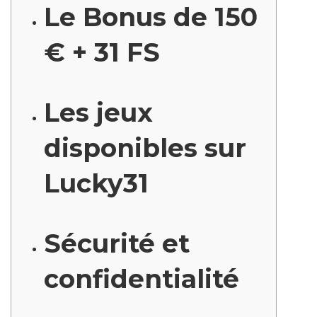
Le Bonus de 150
€ + 31 FS
Les jeux
disponibles sur
Lucky31
Sécurité et
confidentialité