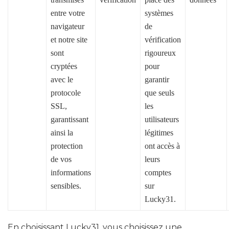
entre votre
systèmes
navigateur
de
et notre site
vérification
sont
rigoureux
cryptées
pour
avec le
garantir
protocole
que seuls
SSL,
les
garantissant
utilisateurs
ainsi la
légitimes
protection
ont accès à
de vos
leurs
informations
comptes
sensibles.
sur
Lucky31.
En choisissant Lucky31, vous choisissez une