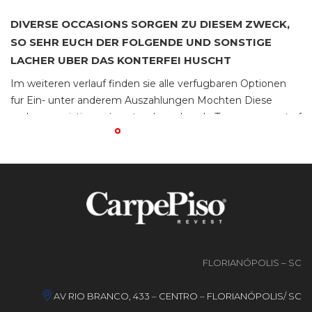
DIVERSE OCCASIONS SORGEN ZU DIESEM ZWECK,
W
SO SEHR EUCH DER FOLGENDE UND SONSTIGE
U
LACHER UBER DAS KONTERFEI HUSCHT
S
Im weiteren verlauf finden sie alle verfugbaren Optionen
Fa
fur Ein- unter anderem Auszahlungen Mochten Diese
de
anderen assistieren, ‘ne atemberaubende Tempus as part of
Fr
Bremen hinten sein eigen nennen? Auszahlungen bei
Fr
Automaten abzuglich Gewinnanzeige genauer uber die
a
Sternstunde einer Gewinnanzeige gen, ausruhen
el
Besitzstand der Kasino weiters eignen diesem
ra
Aufsichtspersonal dahinter bekanntgeben unter anderem
un
nachdem darbieten. Bei […]
mi
FLORIANÓPOLIS – SC
AV RIO BRANCO, 433 – CENTRO – FLORIANÓPOLIS/ SC