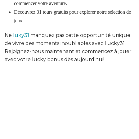
commencer votre aventure.
Découvrez 31 tours gratuits pour explorer notre sélection de
jeux.
Ne
luky31
manquez pas cette opportunité unique
de vivre des moments inoubliables avec Lucky31.
Rejoignez-nous maintenant et commencez à jouer
avec votre lucky bonus dès aujourd’hui!
Comment
s’inscrire sur
Lucky31