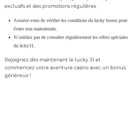
exclusifs et des promotions régulières.
Assurez-vous de vérifier les conditions du lucky bonus pour
éviter tout malentendu.
N’oubliez pas de consulter régulièrement les offres spéciales
du licky31.
Rejoignez dès maintenant le lucky 31 et
commencez votre aventure casino avec un bonus
généreux !
Les avantages
de Lucky31