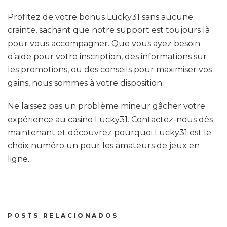
Profitez de votre bonus Lucky31 sans aucune
crainte, sachant que notre support est toujours là
pour vous accompagner. Que vous ayez besoin
d’aide pour votre inscription, des informations sur
les promotions, ou des conseils pour maximiser vos
gains, nous sommes à votre disposition.
Ne laissez pas un problème mineur gâcher votre
expérience au casino Lucky31. Contactez-nous dès
maintenant et découvrez pourquoi Lucky31 est le
choix numéro un pour les amateurs de jeux en
ligne.
POSTS RELACIONADOS