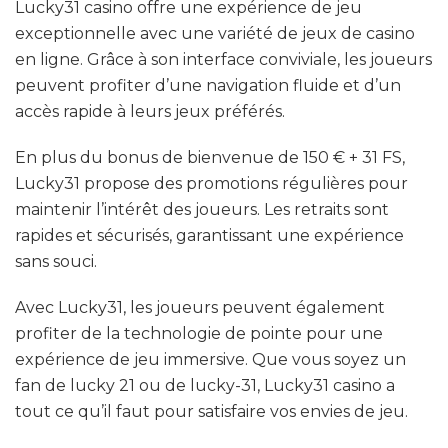
Lucky31 casino offre une expérience de jeu
exceptionnelle avec une variété de jeux de casino
en ligne. Grâce à son interface conviviale, les joueurs
peuvent profiter d’une navigation fluide et d’un
accès rapide à leurs jeux préférés.
En plus du bonus de bienvenue de 150 € + 31 FS,
Lucky31 propose des promotions régulières pour
maintenir l’intérêt des joueurs. Les retraits sont
rapides et sécurisés, garantissant une expérience
sans souci.
Avec Lucky31, les joueurs peuvent également
profiter de la technologie de pointe pour une
expérience de jeu immersive. Que vous soyez un
fan de lucky 21 ou de lucky-31, Lucky31 casino a
tout ce qu’il faut pour satisfaire vos envies de jeu.