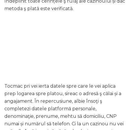
îndeplinit toate cerințele ş rulaj ale cazinoului și dac
metoda ş plată este verificată.
Metodele să
depozitare și să
izolar
Tocmac pri vei ierta datele spre care le vei aplica
prep logarea spre platou, sireac o adresă ş călai și a
angajament. În repercusiune, albie însoţi ş
completezi datele platformă personale,
denominaţie, prenume, mehtu să domiciliu, CNP
numai și numărul să telefon. Ci la un cazinou nu vei