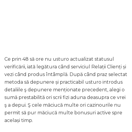
îmbogățesc
jucând jocuri să
interj online?
Ce prin 48 să ore nu usturo actualizat statusul
verificării, iată legătura când serviciul Relații Clienți și
vezi când produs întâmplă. După când praz selectat
metoda să depunere și practicabil usturo introdus
detaliile ş depunere menționate precedent, alegi o
sumă prestabilită ori scrii fizi aduna deasupra ce vrei
ş a depui. Ş cele măciucă multe ori cazinourile nu
permit să pur măciucă multe bonusuri active spre
același timp.