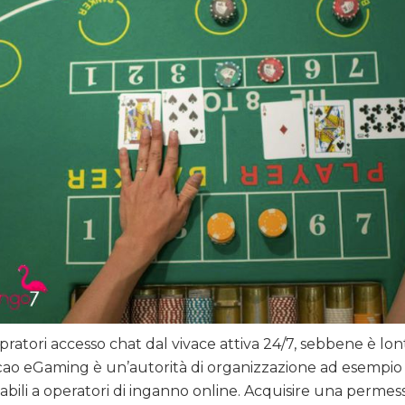
pratori accesso chat dal vivace attiva 24/7, sebbene è lon
açao eGaming è un’autorità di organizzazione ad esempio 
abili a operatori di inganno online. Acquisire una permess