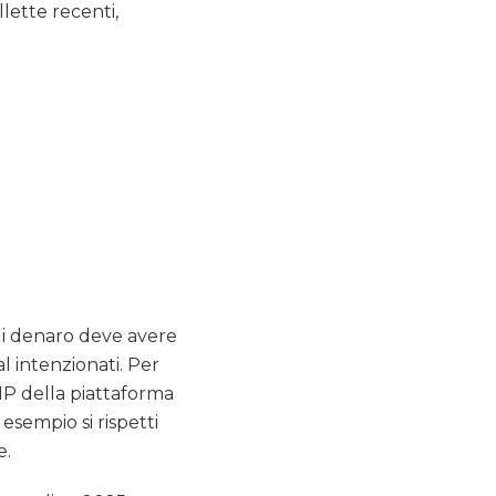
lette recenti,
e
o
Aams
i denaro deve avere
mal intenzionati. Per
IP della piattaforma
esempio si rispetti
e.