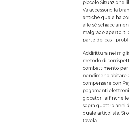
piccolo Situazione l
Va accessorio la bram
antiche quale ha co
alle sé schiacciame
malgrado aperto, ti c
parte dei casi i pro
Addirittura nei migli
metodo di corrispet
combattimento per 
nondimeno abitare a
compensare con PayPa
pagamenti elettronici
giocatori, affinché
sopra quattro anni d
quale articolista. Si
tavola.