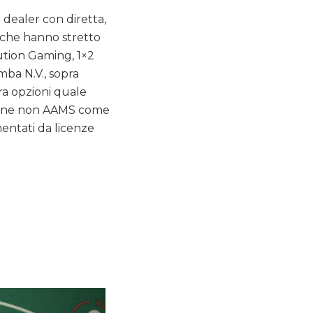
 dealer con diretta,
r che hanno stretto
ution Gaming, 1×2
mba N.V., sopra
ra opzioni quale
usione non AAMS come
entati da licenze
ne non