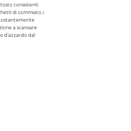
osto consistenti
hetti di commiato, i
e costantemente
ione a scansare
ro d’azzardo dal
cambio
 di
obile