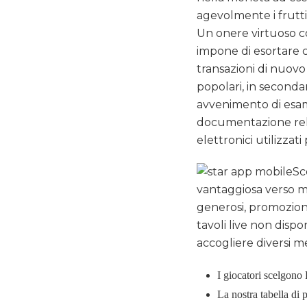
agevolmente i frutti
Un onere virtuoso co
impone di esortare c
transazioni di nuovo
popolari, in seconda
avvenimento di esame
documentazione relat
elettronici utilizzati 
Sc
vantaggiosa verso mo
generosi, promozion
tavoli live non disp
accogliere diversi me
I giocatori scelgono 
La nostra tabella di