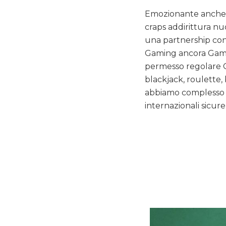
Emozionante anche la 
craps addirittura nu
una partnership con
Gaming ancora GameAr
permesso regolare C
blackjack, roulette
abbiamo complesso ne
internazionali sicure
Prelev
AAMS 