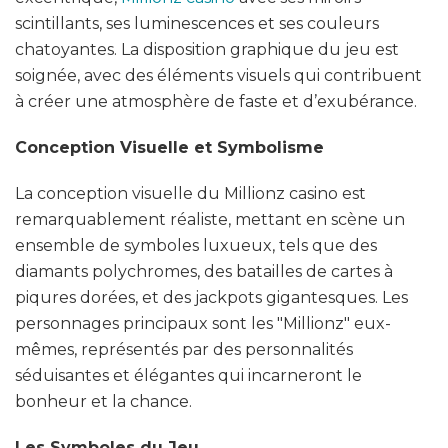
scintillants, ses luminescences et ses couleurs
chatoyantes. La disposition graphique du jeu est
soignée, avec des éléments visuels qui contribuent
à créer une atmosphère de faste et d’exubérance.
Conception Visuelle et Symbolisme
La conception visuelle du Millionz casino est
remarquablement réaliste, mettant en scène un
ensemble de symboles luxueux, tels que des
diamants polychromes, des batailles de cartes à
piqures dorées, et des jackpots gigantesques. Les
personnages principaux sont les "Millionz" eux-
mêmes, représentés par des personnalités
séduisantes et élégantes qui incarneront le
bonheur et la chance.
Les Symboles du Jeu