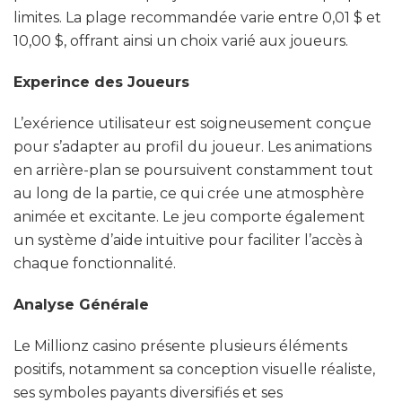
limites. La plage recommandée varie entre 0,01 $ et
10,00 $, offrant ainsi un choix varié aux joueurs.
Experince des Joueurs
L’exérience utilisateur est soigneusement conçue
pour s’adapter au profil du joueur. Les animations
en arrière-plan se poursuivent constamment tout
au long de la partie, ce qui crée une atmosphère
animée et excitante. Le jeu comporte également
un système d’aide intuitive pour faciliter l’accès à
chaque fonctionnalité.
Analyse Générale
Le Millionz casino présente plusieurs éléments
positifs, notamment sa conception visuelle réaliste,
ses symboles payants diversifiés et ses