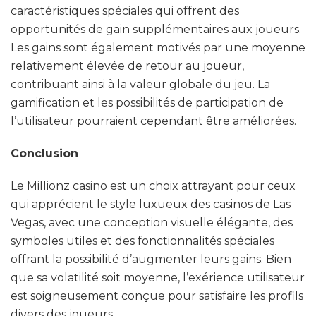
caractéristiques spéciales qui offrent des
opportunités de gain supplémentaires aux joueurs.
Les gains sont également motivés par une moyenne
relativement élevée de retour au joueur,
contribuant ainsi à la valeur globale du jeu. La
gamification et les possibilités de participation de
l’utilisateur pourraient cependant être améliorées.
Conclusion
Le Millionz casino est un choix attrayant pour ceux
qui apprécient le style luxueux des casinos de Las
Vegas, avec une conception visuelle élégante, des
symboles utiles et des fonctionnalités spéciales
offrant la possibilité d’augmenter leurs gains. Bien
que sa volatilité soit moyenne, l’exérience utilisateur
est soigneusement conçue pour satisfaire les profils
divers des joueurs.