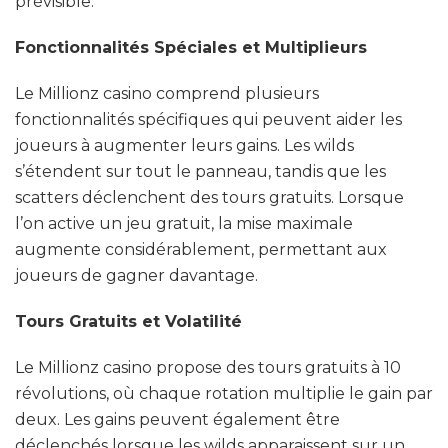
prévisible.
Fonctionnalités Spéciales et Multiplieurs
Le Millionz casino comprend plusieurs
fonctionnalités spécifiques qui peuvent aider les
joueurs à augmenter leurs gains. Les wilds
s’étendent sur tout le panneau, tandis que les
scatters déclenchent des tours gratuits. Lorsque
l’on active un jeu gratuit, la mise maximale
augmente considérablement, permettant aux
joueurs de gagner davantage.
Tours Gratuits et Volatilité
Le Millionz casino propose des tours gratuits à 10
révolutions, où chaque rotation multiplie le gain par
deux. Les gains peuvent également être
déclenchés lorsque les wilds apparaissent sur un