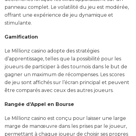
panneau complet. Le volatilité du jeu est modérée,
offrant une expérience de jeu dynamique et
stimulante.
Gamification
Le Millionz casino adopte des stratégies
d’apprentissage, telles que la possibilité pour les
joueurs de participer à des tournois dans le but de
gagner un maximum de récompenses. Les scores
de jeu sont affichés sur l’écran principal et peuvent
être comparés avec ceux des autres joueurs.
Rangée d’Appel en Bourse
Le Millionz casino est conçu pour laisser une large
marge de manœuvre dans les prises par le joueur,
permettant à chaque joueur de choisir ses propres