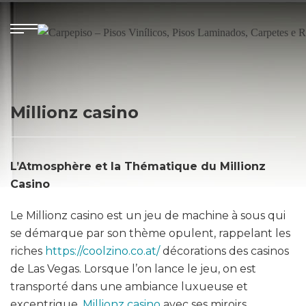
Millionz casino
L’Atmosphère et la Thématique du Millionz
Casino
Le Millionz casino est un jeu de machine à sous qui
se démarque par son thème opulent, rappelant les
riches
https://coolzino.co.at/
décorations des casinos
de Las Vegas. Lorsque l’on lance le jeu, on est
transporté dans une ambiance luxueuse et
excentrique,
Millionz casino
avec ses miroirs