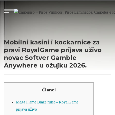
Mobilni kasini i kockarnice za
pravi RoyalGame prijava uživo
novac Softver Gamble
Anywhere u ožujku 2026.
Članci
Mega Flame Blaze rulet – RoyalGame
prijava uživo