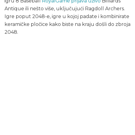
igru ​​8 Baseball
RoyalGame prijava uživo
Billiards
Antique ili nešto više, uključujući Ragdoll Archers.
Igre poput 2048-e, igre u kojoj padate i kombinirate
keramičke pločice kako biste na kraju došli do zbroja
2048.
Kockajte se 100
posto besplatno
na lokalnim
kasino
slotovima za