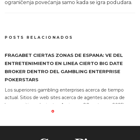
ograničenja povećanja samo kada se igra podudara.
POSTS RELACIONADOS
FRAGABET CIERTAS ZONAS DE ESPANA: VE DEL
?
ENTRETENIMIENTO EN LINEA CIERTO BIG DATE
L
BROKER DENTRO DEL GAMBLING ENTERPRISE
R
POKERSTARS
Lo
la
Los superiores gambling enterprises acerca de tiempo
di
actual. Sitios de web sites acerca de agentes acerca de
de
lapso positive relucientes.� ningun. ?Cuenta con 2025!
pr
Incluso mismamente, no tendras los cuales designar
di
unicamente los ganancias obtenidas good los giros gratis.
Esto obliga cual vas an excellent tener aun mas
profusamente recursos con el fin de gozar […]