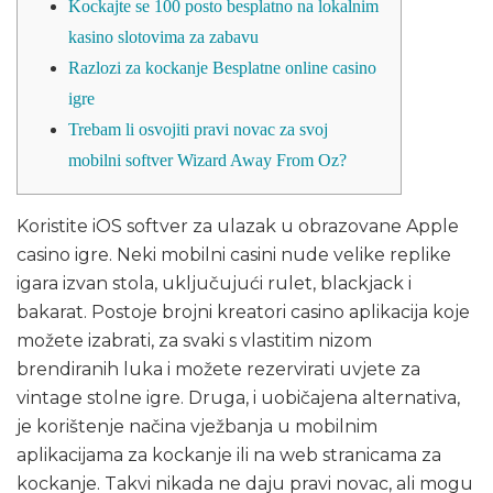
Kockajte se 100 posto besplatno na lokalnim
kasino slotovima za zabavu
Razlozi za kockanje Besplatne online casino
igre
Trebam li osvojiti pravi novac za svoj
mobilni softver Wizard Away From Oz?
Koristite iOS softver za ulazak u obrazovane Apple
casino igre. Neki mobilni casini nude velike replike
igara izvan stola, uključujući rulet, blackjack i
bakarat. Postoje brojni kreatori casino aplikacija koje
možete izabrati, za svaki s vlastitim nizom
brendiranih luka i možete rezervirati uvjete za
vintage stolne igre. Druga, i uobičajena alternativa,
je korištenje načina vježbanja u mobilnim
aplikacijama za kockanje ili na web stranicama za
kockanje.
Takvi nikada ne daju pravi novac, ali mogu