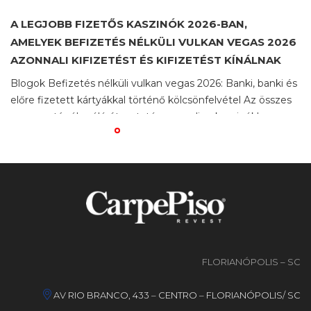
A LEGJOBB FIZETŐS KASZINÓK 2026-BAN,
N
AMELYEK BEFIZETÉS NÉLKÜLI VULKAN VEGAS 2026
S
AZONNALI KIFIZETÉST ÉS KIFIZETÉST KÍNÁLNAK
Va
zb
Blogok Befizetés nélküli vulkan vegas 2026: Banki, banki és
lj
előre fizetett kártyákkal történő kölcsönfelvétel Az összes
na
szupersztárról szóló útmutatóm az online kaszinókhoz,
na
amelyeket hitelkártyás fizetésekkel kezelhetsz Érdemes
lehet úgy dönteni, hogy díjköteles kaszinópénzt hoz létre?
Visa kaszinó oldalak listája, ahol profiként dolgozhatsz E-
pénztárcák és előre fizetett bankjegyek Sok online kaszinó,
amely elfogadja a Charge-ot, a […]
FLORIANÓPOLIS – SC
AV RIO BRANCO, 433 – CENTRO – FLORIANÓPOLIS/ SC