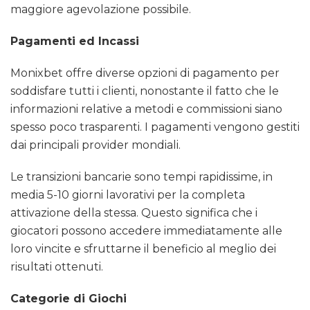
maggiore agevolazione possibile.
Pagamenti ed Incassi
Monixbet offre diverse opzioni di pagamento per
soddisfare tutti i clienti, nonostante il fatto che le
informazioni relative a metodi e commissioni siano
spesso poco trasparenti. I pagamenti vengono gestiti
dai principali provider mondiali.
Le transizioni bancarie sono tempi rapidissime, in
media 5-10 giorni lavorativi per la completa
attivazione della stessa. Questo significa che i
giocatori possono accedere immediatamente alle
loro vincite e sfruttarne il beneficio al meglio dei
risultati ottenuti.
Categorie di Giochi