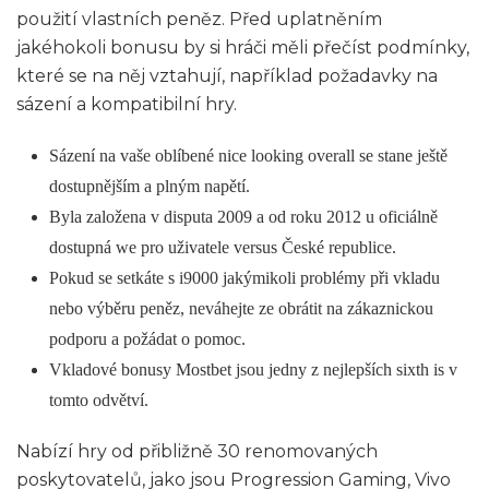
použití vlastních peněz. Před uplatněním
jakéhokoli bonusu by si hráči měli přečíst podmínky,
které se na něj vztahují, například požadavky na
sázení a kompatibilní hry.
Sázení na vaše oblíbené nice looking overall se stane ještě
dostupnějším a plným napětí.
Byla založena v disputa 2009 a od roku 2012 u oficiálně
dostupná we pro uživatele versus České republice.
Pokud se setkáte s i9000 jakýmikoli problémy při vkladu
nebo výběru peněz, neváhejte ze obrátit na zákaznickou
podporu a požádat o pomoc.
Vkladové bonusy Mostbet jsou jedny z nejlepších sixth is v
tomto odvětví.
Nabízí hry od přibližně 30 renomovaných
poskytovatelů, jako jsou Progression Gaming, Vivo