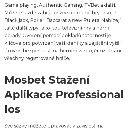
Game playing, Authentic Gaming, TVBet a další.
Můžete si zde zahrát běžné oblíbené hry, jako je
Black jack, Poker, Baccarat a new Ruleta. Nabízejí
také další typy, jako jsou televizní hry a herní
pořady. Ověření pomocí dokladů totožnosti je
klíčové pro potvrzení vaší identity a zajištění vyšší
úrovně bezpečnosti na herním webu, čímž chrání
všechny registrované hráče.
Mosbet Stažení
Aplikace Professional
Ios
Své sázky můžete upravovat v závislosti na