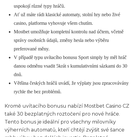
uspokojí různé typy hráčů.
Ať už máte rádi klasické automaty, stolní hry nebo živé
casino, platforma vyhovuje všem chutím.
Mostbet umožňuje kompletní kontrolu nad účtem, včetně
správy osobních údajů, změny hesla nebo výběru
preferované měny.
V případě typu uvítacího bonusu Sport simply by měl hráč
danou odměnu vsadit 5krát s kumulativními sázkami do 30
dnů.
Většina českých hráčů uvádí, že výplaty jsou zpracovávány
rychle the bez problémů.
Kromě uvítacího bonusu nabízí Mostbet Casino CZ
také 30 bezplatných roztočení pro nové hráče.
Tento bonus je ideální pro všechny milovníky
výherních automatů, kteří chtějí zvýšit své šance