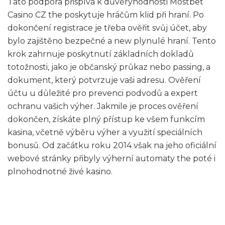
Tato podpora přispívá k důvěryhodnosti Mostbet
Casino CZ the poskytuje hráčům klid při hraní. Po
dokončení registrace je třeba ověřit svůj účet, aby
bylo zajištěno bezpečné a new plynulé hraní. Tento
krok zahrnuje poskytnutí základních dokladů
totožnosti, jako je občanský průkaz nebo passing, a
dokument, který potvrzuje vaši adresu. Ověření
účtu u důležité pro prevenci podvodů a expert
ochranu vašich výher. Jakmile je proces ověření
dokončen, získáte plný přístup ke všem funkcím
kasina, včetně výběru výher a využití speciálních
bonusů. Od začátku roku 2014 však na jeho oficiální
webové stránky přibyly výherní automaty the poté i
plnohodnotné živé kasino.
Metody