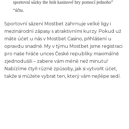
sportovní sázky the hrát kasinové hry pomocí jednoho”
“účtu.
Sportovní sázení Mostbet zahrnuje velké ligy i
mezinárodní zápasy s atraktivními kurzy. Pokud už
máte účet u nás v Mostbet Casino, přihlášení u
opravdu snadné. My v týmu Mostbet jsme registraci
pro naše hráče unces České republiky maximálně
zjednodušili – zabere vám méně než minutu!
Nabízíme čtyři různé způsoby, jak si vytvořit účet,
takže si můžete vybrat ten, který vám nejlépe sedí.
Ověřování
Totožnosti