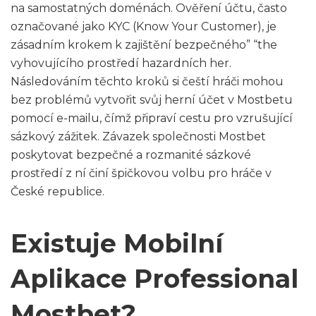
na samostatných doménách. Ověření účtu, často
označované jako KYC (Know Your Customer), je
zásadním krokem k zajištění bezpečného” “the
vyhovujícího prostředí hazardních her.
Následováním těchto kroků si čeští hráči mohou
bez problémů vytvořit svůj herní účet v Mostbetu
pomocí e-mailu, čímž připraví cestu pro vzrušující
sázkový zážitek. Závazek společnosti Mostbet
poskytovat bezpečné a rozmanité sázkové
prostředí z ní činí špičkovou volbu pro hráče v
České republice.
Existuje Mobilní
Aplikace Professional
Mostbet?