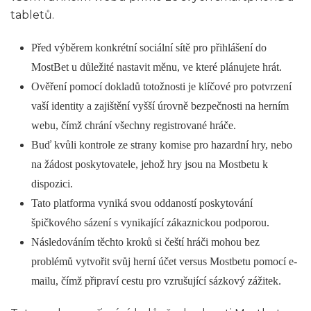
tabletů.
Před výběrem konkrétní sociální sítě pro přihlášení do
MostBet u důležité nastavit měnu, ve které plánujete hrát.
Ověření pomocí dokladů totožnosti je klíčové pro potvrzení
vaší identity a zajištění vyšší úrovně bezpečnosti na herním
webu, čímž chrání všechny registrované hráče.
Buď kvůli kontrole ze strany komise pro hazardní hry, nebo
na žádost poskytovatele, jehož hry jsou na Mostbetu k
dispozici.
Tato platforma vyniká svou oddaností poskytování
špičkového sázení s vynikající zákaznickou podporou.
Následováním těchto kroků si čeští hráči mohou bez
problémů vytvořit svůj herní účet versus Mostbetu pomocí e-
mailu, čímž připraví cestu pro vzrušující sázkový zážitek.