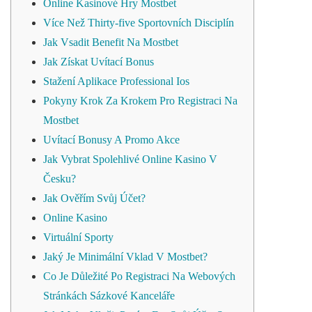
Online Kasinové Hry Mostbet
Více Než Thirty-five Sportovních Disciplín
Jak Vsadit Benefit Na Mostbet
Jak Získat Uvítací Bonus
Stažení Aplikace Professional Ios
Pokyny Krok Za Krokem Pro Registraci Na
Mostbet
Uvítací Bonusy A Promo Akce
Jak Vybrat Spolehlivé Online Kasino V
Česku?
Jak Ověřím Svůj Účet?
Online Kasino
Virtuální Sporty
Jaký Je Minimální Vklad V Mostbet?
Co Je Důležité Po Registraci Na Webových
Stránkách Sázkové Kanceláře