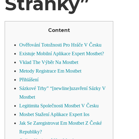
Stránky”
Content
Ověřování Totožnosti Pro Hráče V Česku
Existuje Mobilní Aplikace Expert Mostbet?
Vklad The Výběr Na Mostbet
Metody Registrace Em Mostbet
Přihlášení
Sázkové Trhy” “[newline]uzavření Sázky V
Mostbet
Legitimita Společnosti Mostbet V Česku
Mosbet Stažení Aplikace Expert Ios
Jak Se Zaregistrovat Em Mostbet Z České
Republiky?