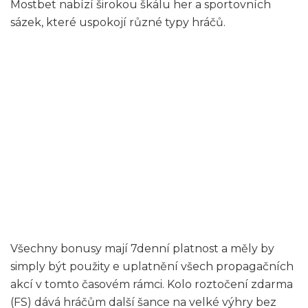
Mostbet nabízí širokou škálu her a sportovních
sázek, které uspokojí různé typy hráčů.
Legitimita
Společnosti
Mostbet V
Česku
Všechny bonusy mají 7denní platnost a měly by
simply být použity e uplatnění všech propagačních
akcí v tomto časovém rámci. Kolo roztočení zdarma
(FS) dává hráčům další šance na velké výhry bez