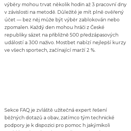
výběry mohou trvat několik hodin až 3 pracovní dny
v závislosti na metodě. Důležité je mít plně ověřený
účet — bez něj může být výběr zablokován nebo
zpomalen. Každý den mohou hráči z České
republiky sázet na přibližně 500 předzápasových
událostí a 300 naživo. Mostbet nabízí nejlepší kurzy
ve všech sportech, začínající marží 2 %.
Online Kasinové
Hry Mostbet
Sekce FAQ je zvláště užitečná expert řešení
běžných dotazů a obav, zatímco tým technické
podpory je k dispozici pro pomoc h jakýmikoli