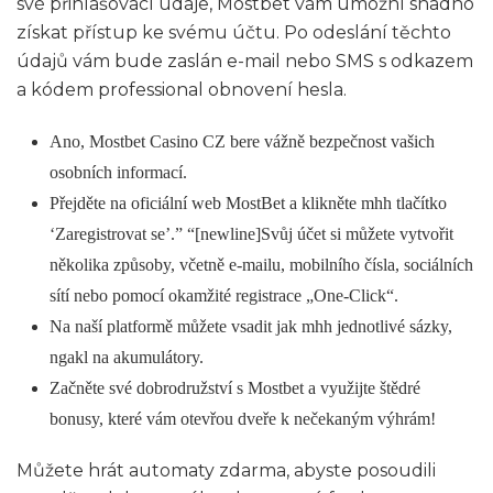
své přihlašovací údaje, Mostbet vám umožní snadno
získat přístup ke svému účtu. Po odeslání těchto
údajů vám bude zaslán e-mail nebo SMS s odkazem
a kódem professional obnovení hesla.
Ano, Mostbet Casino CZ bere vážně bezpečnost vašich
osobních informací.
Přejděte na oficiální web MostBet a klikněte mhh tlačítko
‘Zaregistrovat se’.” “[newline]Svůj účet si můžete vytvořit
několika způsoby, včetně e-mailu, mobilního čísla, sociálních
sítí nebo pomocí okamžité registrace „One-Click“.
Na naší platformě můžete vsadit jak mhh jednotlivé sázky,
ngakl na akumulátory.
Začněte své dobrodružství s Mostbet a využijte štědré
bonusy, které vám otevřou dveře k nečekaným výhrám!
Můžete hrát automaty zdarma, abyste posoudili