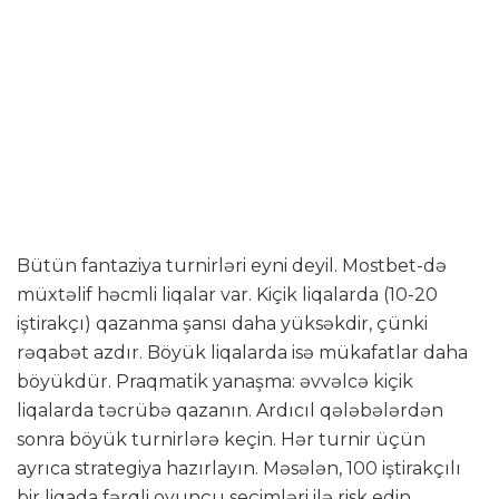
Mostbet-də
Turnir Seçimi və
Qazanma Şansı
Bütün fantaziya turnirləri eyni deyil. Mostbet-də
müxtəlif həcmli liqalar var. Kiçik liqalarda (10-20
iştirakçı) qazanma şansı daha yüksəkdir, çünki
rəqabət azdır. Böyük liqalarda isə mükafatlar daha
böyükdür. Praqmatik yanaşma: əvvəlcə kiçik
liqalarda təcrübə qazanın. Ardıcıl qələbələrdən
sonra böyük turnirlərə keçin. Hər turnir üçün
ayrıca strategiya hazırlayın. Məsələn, 100 iştirakçılı
bir liqada fərqli oyunçu seçimləri ilə risk edin.