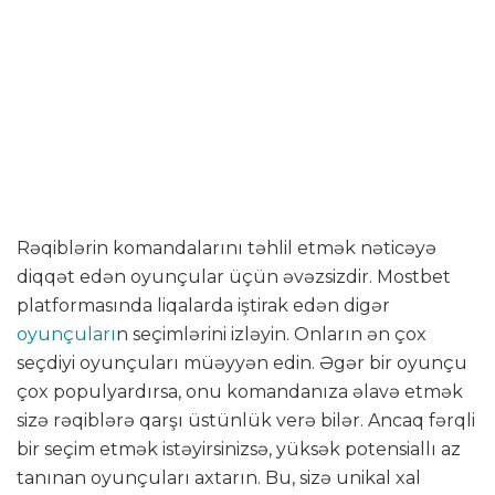
Mostbet-də
Rəqibləri Təhlil
Etmək
Rəqiblərin komandalarını təhlil etmək nəticəyə
diqqət edən oyunçular üçün əvəzsizdir. Mostbet
platformasında liqalarda iştirak edən digər
oyunçuları
n seçimlərini izləyin. Onların ən çox
seçdiyi oyunçuları müəyyən edin. Əgər bir oyunçu
çox populyardırsa, onu komandanıza əlavə etmək
sizə rəqiblərə qarşı üstünlük verə bilər. Ancaq fərqli
bir seçim etmək istəyirsinizsə, yüksək potensiallı az
tanınan oyunçuları axtarın. Bu, sizə unikal xal