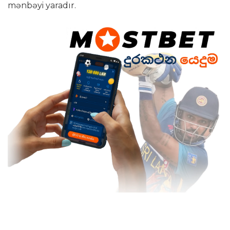
mənbəyi yaradır.
Mostbet-də