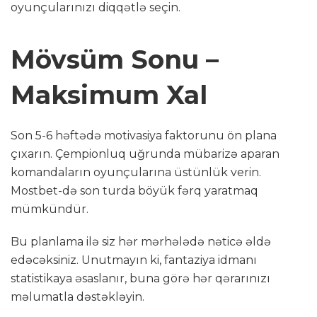
oyunçularınızı diqqətlə seçin.
Mövsüm Sonu –
Maksimum Xal
Son 5-6 həftədə motivasiya faktorunu ön plana
çıxarın. Çempionluq uğrunda mübarizə aparan
komandaların oyunçularına üstünlük verin.
Mostbet-də son turda böyük fərq yaratmaq
mümkündür.
Bu planlama ilə siz hər mərhələdə nəticə əldə
edəcəksiniz. Unutmayın ki, fantaziya idmanı
statistikaya əsaslanır, buna görə hər qərarınızı
məlumatla dəstəkləyin.