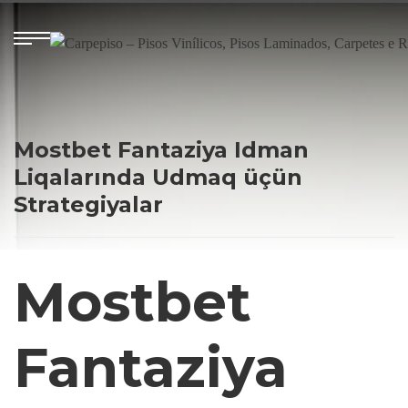
Mostbet Fantaziya Idman
Liqalarında Udmaq üçün
Strategiyalar
Mostbet
Fantaziya