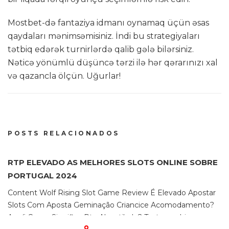
Mostbet-də fantaziya idmanı oynamaq üçün əsas
qaydaları mənimsəmisiniz. İndi bu strategiyaları
tətbiq edərək turnirlərdə qalib gələ bilərsiniz.
Nəticə yönümlü düşüncə tərzi ilə hər qərarınızı xal
və qazancla ölçün. Uğurlar!
POSTS RELACIONADOS
RTP ELEVADO AS MELHORES SLOTS ONLINE SOBRE
+
PORTUGAL 2024
C
Content Wolf Rising Slot Game Review É Elevado Apostar
C
Slots Com Aposta Geminação Criancice Acomodamento?
T
Arruíi Como Significa Rtp Alcantilado? Teste-as abicar nosso
Na