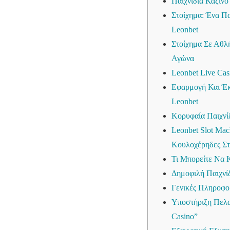
Παιχνίδια Καζίνο
Στοίχημα: Ένα Π
Leonbet
Στοίχημα Σε Αθλ
Αγώνα
Leonbet Live Cas
Εφαρμογή Και Έκ
Leonbet
Κορυφαία Παιχνί
Leonbet Slot Ma
Κουλοχέρηδες Στ
Τι Μπορείτε Να Κ
Δημοφιλή Παιχνί
Γενικές Πληροφο
Υποστήριξη Πελα
Casino”