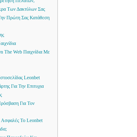
ηρέτηση Πελατών,
κρα Των Δακτύλων Σας
Την Πρώτη Σας Κατάθεση
ης
αιχνίδια
On The Web Παιχνίδια Με
Ιστοσελίδας Leonbet
ρτης Για Την Επιτυχια
ς
ρόσβαση Για Τον
ι Ασφαλές Το Leonbet
άδα;