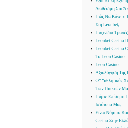
Εξαιρετική Εξυπ
Διαθέσιμη Στα Ά
Πώς Να Κάνετε 
Στη Leonbet;
Παιχνίδια Τραπέζ
Leonbet Casino Π
Leonbet Casino 
Το Leon Casino
Leon Casino
Αξιολόγηση Της 
Ο” “αθλητικός Χά
Των Παικτών Μα
Πάρτε Επίσημη Π
Ιστότοπο Μας
Είναι Νόμιμο Κα
Casino Στην Ελλ