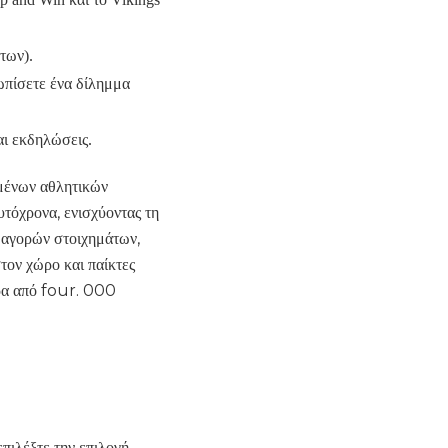
των).
ωπίσετε ένα δίλημμα
αι εκδηλώσεις.
μένων αθλητικών
υτόχρονα, ενισχύοντας τη
α αγορών στοιχημάτων,
τον χώρο και παίκτες
ρα από four. 000
πιλέξτε την επιλογή