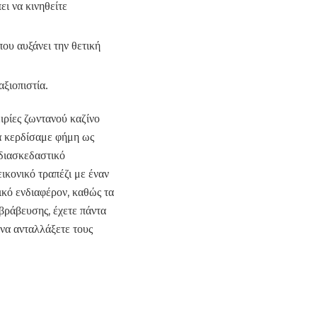
ει να κινηθείτε
ου αυξάνει την θετική
αξιοπιστία.
ρίες ζωντανού καζίνο
ρα κερδίσαμε φήμη ως
 διασκεδαστικό
εικονικό τραπέζι με έναν
κό ενδιαφέρον, καθώς τα
βράβευσης, έχετε πάντα
 να ανταλλάξετε τους